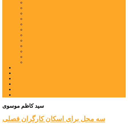
اردبیل
اصلاندوز
انگوت
بیله‌سوار
پارس‌آباد
خلخال
سرعین
کوثر
گرمی
مشکین‌شهر
نمین
نیر
عکس
فیلم
پیوندها
جستجوی پیشرفته
درباره ما
تماس با ما
سید کاظم موسوی
سه محل برای اسکان کارگران فصلی