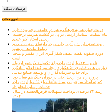
آخرین مطالب
دولت چهاردهم به فرهنگ و هنر در جامعه توجه ویژه دارد
پیام تسلیت استاندار اردبیل در پی درگذشت هنرمند برجسته
اردبیلی استاد اکبر عبدی
پیوند تمدنی ایران و آذربایجان موجب ارتقای امنیت ملی و
روابط ملت‌ها می‌شود
دوره صفویه نقطه عطف شکل‌گیری ایران مقتدر و متحد
است
تامین ۲۳۰میلیارد تومان برای تکمیل تالار شهر اردبیل
زپارس هاب فناوری ۵۰ هکتاری ایجاد می‌کند؛ اعلام آمادگی
برای جذب سرمایه‌گذاران و توسعه صنایع تبدیلی
پروژه راه‌آهن اردبیل حتی در دوران جنگ هم فعال بود
کمیته امداد سرعین در سال 1404 مبلغ 32 میلیارد تومان
خدمات رسانی انجام داد
رشد ۳۲ درصدی پرداخت تسهیلات قرض‌الحسنه در سال
۱۴۰۴