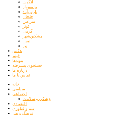
انگوت
بیله‌سوار
پارس‌آباد
خلخال
سرعین
کوثر
گرمی
مشکین‌شهر
نمین
نیر
عکس
فیلم
پیوندها
جستجوی پیشرفته
درباره ما
تماس با ما
خانه
سیاسی
اجتماعی
پزشکی و سلامت
اقتصادی
علم و فناوری
فرهنگ و هنر