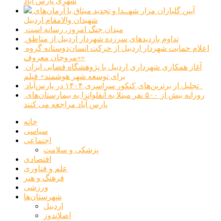
شهری پارس آباد
آیین گلباران مزار شهــدا و تجدید میثاق با آرمان‌های
شهیدان والامقام اردبیل
میدان جنگ امروز، رسانه است
تداوم بازدیدهای سرزده شهردار اردبیل از مناطق
اعلام حمایت شهردار اردبیل از حرکت انسان‌دوستانه گروه
«مروجان معروف»
آغاز همکاری شهرداری اردبیل با پژوهشگاه فضایی ایران
برای توسعه شهر هوشمند+ فیلم
تجلیل از برترین‌های کنکور سراسری ۱۴۰۴ در پارس‌آباد
روزانه بیش از ۵۰۰ نفر مبتلا به آنفلوانزا به بیمارستان‌های
پارس آباد مراجعه می کنند
خانه
سیاسی
اجتماعی
پزشکی و سلامت
اقتصادی
علم و فناوری
فرهنگ و هنر
ورزشی
شهرستان‌ها
اردبیل
اصلاندوز