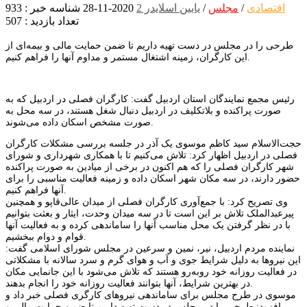
اقتصادی
/
مجلس
/
یایین اسلایدر 2
2020-11-28
شناسه خبر : 933
تعداد بازدید : 507
طرحی را در مجلس در دست تهیه داریم تا ضمن حمایت مالی و بیمه‌ای از
این کارگران، زمینه اشتغال مستمر و مداوم آنها را فراهم کنیم.
رئیس مجمع نمایندگان استان اردبیل گفت: کارگران فصلی در اردبیل که به
صورت پراکنده و بلاتکلیف در اردبیل دنبال شغل هستند، در سه محل به
صورت مشخص اسکان داده می‌شوند.
حجت‌الاسلام سید کاظم موسوی یک آذر در جلسه بررسی مشکلات کارگران
فصلی در اردبیل اظهار کرد:‌ تلاش می‌کنیم تا با همکاری شهرداری و شورای
شهر کارگران فصلی را که هم اکنون در برخی از میادین به صورت پراکنده
حضور دارند، در سه مکان شهر اسکان داده و زمینه فعالیت مناسبی را برای
آنها فراهم کنیم.
وی تصریح کرد: با جمع‌آوری کارگران فصلی از میدان عالی‌قاپو و همچنین
پیرعبدالملک تلاش بر این است تا در سه میدان وحدت، ایثار و بعثت بتوانیم
با در نظر گرفتن یک محل مناسب آنها را ساماندهی کرده و به فعالیت آنها
قوام و دوام ببخشیم.
نماینده مردم اردبیل، نیر، نمین و سرعین در مجلس شورای اسلامی گفت:‌
این نیروها به دلیل شرایط جوی و آب و هوای گرم و سرد سالانه با مشکلاتی
در فعالیت روزانه خود روبه‌رو هستند که تلاش می‌شود با این جانمایی مکان
در بهترین شرایط، آنها بتوانند فعالیت روزانه خود را انجام بدهند.
موسوی در طرح مجلس برای ساماندهی نیروهای کارگری فصلی خبر داد و
افزود: طرحی را در مجلس در دست تهیه داریم تا ضمن حمایت مالی و