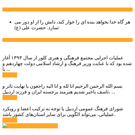
سخن روز
هر گاه خدا بخواهد بنده اي را خوار كند، دانش را از او دور می
حضرت علی (ع):
سازد.
اخبار ویژه
عملیات اجرایی مجتمع فرهنگی و هنری کلور از سال ۱۳۹۳ آغاز
شده بود که با عنایت وزیر فرهنگ و ارشاد اسلامی دولت چهاردهم و
با ...
ادامه ...
بسم الله الرحمن الرحیم انا لله و انا الیه راجعون با نهایت تاثر و
تاسف باخبر شدیم هنرمند برجسته ایران و فرزند اردبیل، ...
ادامه ...
شورای فرهنگ عمومی اردبیل با توجه به ترکیب اعضا و رویکرد
عملیاتی، می‌تواند الگویی برای سایر استان‌های کشور باشد.
ادامه ...