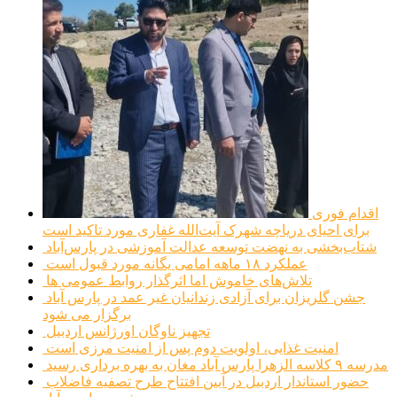
اقدام فوری
برای احیای دریاچه شهرک آیت‌الله غفاری مورد تاکید است
شتاب‌بخشی به نهضت توسعه عدالت آموزشی در پارس‌آباد
عملکرد ۱۸ ماهه امامی یگانه مورد قبول است
تلاش‌های خاموش اما اثرگذار روابط عمومی ها
جشن گلریزان برای آزادی زندانیان غیر عمد در پارس آباد
برگزار می شود
تجهیز ناوگان اورژانس اردبیل
امنیت غذایی، اولویت دوم پس از امنیت مرزی است
مدرسه ۹ کلاسه الزهرا پارس آباد مغان به بهره برداری رسید
حضور استاندار اردبیل در آیین افتتاح طرح تصفیه فاضلاب