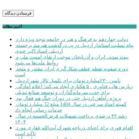
آخرین مطالب
دولت چهاردهم به فرهنگ و هنر در جامعه توجه ویژه دارد
پیام تسلیت استاندار اردبیل در پی درگذشت هنرمند برجسته
اردبیلی استاد اکبر عبدی
پیوند تمدنی ایران و آذربایجان موجب ارتقای امنیت ملی و
روابط ملت‌ها می‌شود
دوره صفویه نقطه عطف شکل‌گیری ایران مقتدر و متحد
است
تامین ۲۳۰میلیارد تومان برای تکمیل تالار شهر اردبیل
زپارس هاب فناوری ۵۰ هکتاری ایجاد می‌کند؛ اعلام آمادگی
برای جذب سرمایه‌گذاران و توسعه صنایع تبدیلی
پروژه راه‌آهن اردبیل حتی در دوران جنگ هم فعال بود
کمیته امداد سرعین در سال 1404 مبلغ 32 میلیارد تومان
خدمات رسانی انجام داد
رشد ۳۲ درصدی پرداخت تسهیلات قرض‌الحسنه در سال
۱۴۰۴
اقدام فوری برای احیای دریاچه شهرک آیت‌الله غفاری مورد
تاکید است