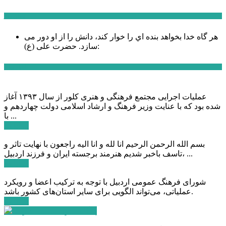
سخن روز
هر گاه خدا بخواهد بنده اي را خوار كند، دانش را از او دور می
حضرت علی (ع):
سازد.
اخبار ویژه
عملیات اجرایی مجتمع فرهنگی و هنری کلور از سال ۱۳۹۳ آغاز
شده بود که با عنایت وزیر فرهنگ و ارشاد اسلامی دولت چهاردهم و
با ...
ادامه ...
بسم الله الرحمن الرحیم انا لله و انا الیه راجعون با نهایت تاثر و
تاسف باخبر شدیم هنرمند برجسته ایران و فرزند اردبیل، ...
ادامه ...
شورای فرهنگ عمومی اردبیل با توجه به ترکیب اعضا و رویکرد
عملیاتی، می‌تواند الگویی برای سایر استان‌های کشور باشد.
ادامه ...