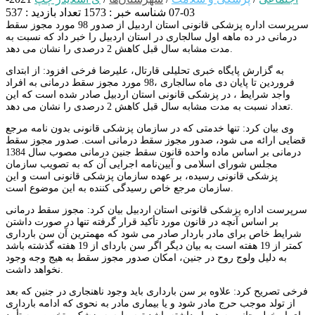
03-07
شناسه خبر : 1573
تعداد بازدید : 537
سرپرست اداره پزشکی قانونی استان اردبیل از صدور 98 مورد مجوز سقط
درمانی در ده ماهه اول سالجاری در استان اردبیل را خبر داد که نسبت به
مدت مشابه سال قبل کاهش 2 درصدی را نشان می دهد.
به گزارش پایگاه خبری تحلیلی قارتال،
علیرضا فرخی افزود: از ابتدای
فروردین تا پایان دی ماه سالجاری ،98 مورد مجوز سقط درمانی به افراد
واجد شرایط ، در پزشکی قانونی استان اردبیل صادر شده است که این
تعداد نسبت به مدت مشابه سال قبل کاهش 2 درصدی را نشان می دهد.
وی بیان کرد: تنها خدمتی که در سازمان پزشکی قانونی بدون نامه مرجع
قضایی ارائه می شود، صدور مجوز سقط درمانی است. صدور مجوز سقط
درمانی بر اساس ماده واحده قانون سقط جنین درمانی مصوب سال 1384
مجلس شورای اسلامی و آیین‌نامه اجرایی آن که به تصویب سازمان
پزشکی قانونی رسیده‌، بر عهده سازمان پزشکی قانونی است و این
سازمان مرجع خاص رسیدگی کننده به این موضوع است.
سرپرست اداره پزشکی قانونی استان اردبیل بیان کرد: مجوز سقط درمانی
بر اساس آنچه در قانون مورد تأکید قرار گرفته تنها در صورت داشتن
شرایط خاص برای مادر باردار صادر می شود که مهمترین آن سن بارداری
کمتر از 19 هفته است به بیان دیگر اگر سن باردای از 19 هفته گذشته باشد
به دلیل ولوج روح در جنین، امکان صدور مجوز سقط به هیج وجه وجود
نخواهد داشت.
فرخی تصریح کرد: علاوه بر سن بارداری باید وجود ناهنجاری در جنین که بعد
از تولد موجب حرج مادر شود و یا بیماری مادر به نحوی که ادامه بارداری