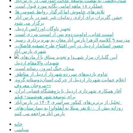
شتاب‌بخشی به نهضت توسعه عدالت آموزشی در پارس‌آباد
عملکرد ۱۸ ماهه امامی یگانه مورد قبول است
تلاش‌های خاموش اما اثرگذار روابط عمومی ها
جشن گلریزان برای آزادی زندانیان غیر عمد در پارس آباد
برگزار می شود
تجهیز ناوگان اورژانس اردبیل
امنیت غذایی، اولویت دوم پس از امنیت مرزی است
مدرسه ۹ کلاسه الزهرا پارس آباد مغان به بهره برداری رسید
حضور استاندار اردبیل در آیین افتتاح طرح تصفیه فاضلاب
شهری پارس آباد
آیین گلباران مزار شهــدا و تجدید میثاق با آرمان‌های
شهیدان والامقام اردبیل
میدان جنگ امروز، رسانه است
تداوم بازدیدهای سرزده شهردار اردبیل از مناطق
اعلام حمایت شهردار اردبیل از حرکت انسان‌دوستانه گروه
«مروجان معروف»
آغاز همکاری شهرداری اردبیل با پژوهشگاه فضایی ایران
برای توسعه شهر هوشمند+ فیلم
تجلیل از برترین‌های کنکور سراسری ۱۴۰۴ در پارس‌آباد
روزانه بیش از ۵۰۰ نفر مبتلا به آنفلوانزا به بیمارستان‌های
پارس آباد مراجعه می کنند
خانه
سیاسی