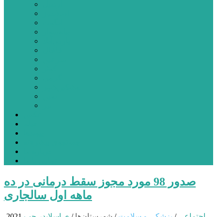
اردبیل
اصلاندوز
انگوت
بیله‌سوار
پارس‌آباد
خلخال
سرعین
کوثر
گرمی
مشکین‌شهر
نمین
نیر
عکس
فیلم
پیوندها
جستجوی پیشرفته
درباره ما
تماس با ما
صدور 98 مورد مجوز سقط درمانی در ده
ماهه اول سالجاری
اجتماعی
/
پزشکی و سلامت
/
شهرستان‌ها
/
ی اسلایدر چپ
2021-