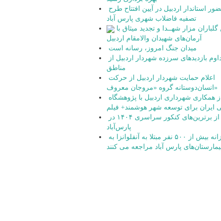
حضور استاندار اردبیل در آیین افتتاح طرح
تصفیه فاضلاب شهری پارس آباد
آیین گلباران مزار شهــدا و تجدید میثاق با
آرمان‌های شهیدان والامقام اردبیل
میدان جنگ امروز، رسانه است
تداوم بازدیدهای سرزده شهردار اردبیل از
مناطق
اعلام حمایت شهردار اردبیل از حرکت
انسان‌دوستانه گروه «مروجان معروف»
آغاز همکاری شهرداری اردبیل با پژوهشگاه
 ایران برای توسعه شهر هوشمند+ فیلم
تجلیل از برترین‌های کنکور سراسری ۱۴۰۴ در
پارس‌آباد
روزانه بیش از ۵۰۰ نفر مبتلا به آنفلوانزا به
یمارستان‌های پارس آباد مراجعه می کنند