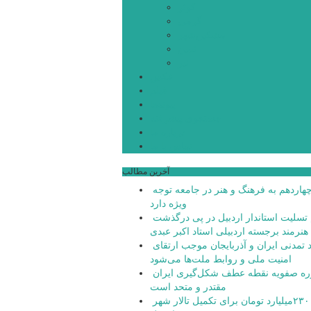
کوثر
گرمی
مشکین‌شهر
نمین
نیر
عکس
فیلم
پیوندها
جستجوی پیشرفته
درباره ما
تماس با ما
آخرین مطالب
دولت چهاردهم به فرهنگ و هنر در جامعه توجه
ویژه دارد
پیام تسلیت استاندار اردبیل در پی درگذشت
هنرمند برجسته اردبیلی استاد اکبر عبدی
پیوند تمدنی ایران و آذربایجان موجب ارتقای
امنیت ملی و روابط ملت‌ها می‌شود
دوره صفویه نقطه عطف شکل‌گیری ایران
مقتدر و متحد است
تامین ۲۳۰میلیارد تومان برای تکمیل تالار شهر