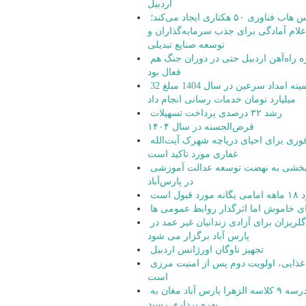
اردبیل
زپارس هاب فناوری ۵۰ هکتاری ایجاد می‌کند؛
علام آمادگی برای جذب سرمایه‌گذاران و
توسعه صنایع تبدیلی
پروژه راه‌آهن اردبیل حتی در دوران جنگ هم
فعال بود
کمیته امداد سرعین در سال 1404 مبلغ 32
میلیارد تومان خدمات رسانی انجام داد
رشد ۳۲ درصدی پرداخت تسهیلات
قرض‌الحسنه در سال ۱۴۰۴
اقدام فوری برای احیای دریاچه شهرک آیت‌الله
غفاری مورد تاکید است
شتاب‌بخشی به نهضت توسعه عدالت آموزشی
در پارس‌آباد
 قبول است
ای خاموش اما اثرگذار روابط عمومی ها
جشن گلریزان برای آزادی زندانیان غیر عمد در
پارس آباد برگزار می شود
تجهیز ناوگان اورژانس اردبیل
امنیت غذایی، اولویت دوم پس از امنیت مرزی
است
مدرسه ۹ کلاسه الزهرا پارس آباد مغان به
بهره برداری رسید