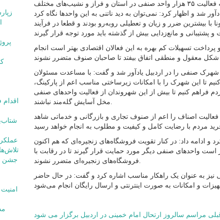
به گزارش پایگاه خبری قارتال؛ مهدی اشجع به فعالیت ۳۵ هزار واحد صنفی در استان و فراز و نشیب‌های مختلف
آور شد و اظهار کرد: نمی‌توان به دید ناتنی به این واحدها نگاه کرد
ا
 در ۱۵ ماه شروع کرونا با بیشترین ضرر و زیان و تعطیلی روبه‌رو بودند و قطعا در فرآیند
 پرداخت تسهیلات کم بهره به این فعالان اقتصادی بهتر است انجام
هرک صنفی را در اردبیل یادآور شد و گفت: با مساعدت مسئولان
کنیم تا این شهرک را با امکانات زیرساختی مناسب اعم از پارکینگ،
 فراهم کنیم تا بیش از این شهروندان از فعالیت واحدهای صنفی
مخل آسایش گله‌مند نباشند.
 فعالیت اصناف را اعم از صنوف تجاری و بازرگانی و خدماتی شاهد
عملکرد ۱۸ ماهه امامی یگانه مورد
 و ادامه داد: در کنار تقویت فروشگاه‌های زنجیره‌ای که هم اکنون
تلاش‌ه
بهتر است واحدهای صنفی دیگر مورد حمایت قرار گیرند تا در رقابت با
فروشگاه‌های زنجیره‌ای متضرر نشوند.
ی نیز به عنوان یک راهکار مناسب اشاره کرد و گفت: در حال حاضر
راهبری
بلی
مراسم سالروز ارتحال امام خمینی در اردبیل برگزار می شود