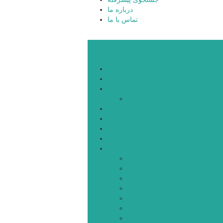
درباره ما
تماس با ما
بری تحلیلی قارتال
خانه
سیاسی
اجتماعی
پزشکی و سلامت
اقتصادی
علم و فناوری
فرهنگ و هنر
ورزشی
شهرستان‌ها
اردبیل
اصلاندوز
انگوت
بیله‌سوار
پارس‌آباد
خلخال
سرعین