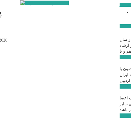
ن روز
پ
ار ویژه
ز سال
2026
 ارشاد
 ...
عون با
 ایران
 ...
 اعضا
ی سایر
 ...