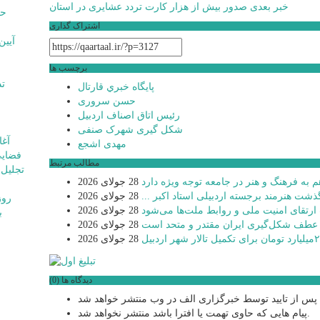
خبر بعدی
صدور بیش از هزار کارت تردد عشایری در استان
نوشته
اشتراک گذاری
برچسب ها
پايگاه خبري قارتال
حسن سروری
رئیس اتاق اصناف اردبیل
شکل گیری شهرک صنفی
مهدی اشجع
فضایی
مطالب مرتبط
 به فرهنگ و هنر در جامعه توجه ویژه دارد
28 جولای 2026
گذشت هنرمند برجسته اردبیلی استاد اکبر ...
28 جولای 2026
 ارتقای امنیت ملی و روابط ملت‌ها می‌شود
28 جولای 2026
ب
 عطف شکل‌گیری ایران مقتدر و متحد است
28 جولای 2026
28 جولای 2026
دیدگاه ها (0)
پیام هایی که حاوی تهمت یا افترا باشد منتشر نخواهد شد.