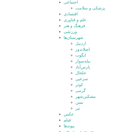
اجتماعی
پزشکی و سلامت
اقتصادی
علم و فناوری
فرهنگ و هنر
ورزشی
شهرستان‌ها
اردبیل
اصلاندوز
انگوت
بیله‌سوار
پارس‌آباد
خلخال
سرعین
کوثر
گرمی
مشکین‌شهر
نمین
نیر
عکس
فیلم
پیوندها
جستجوی پیشرفته