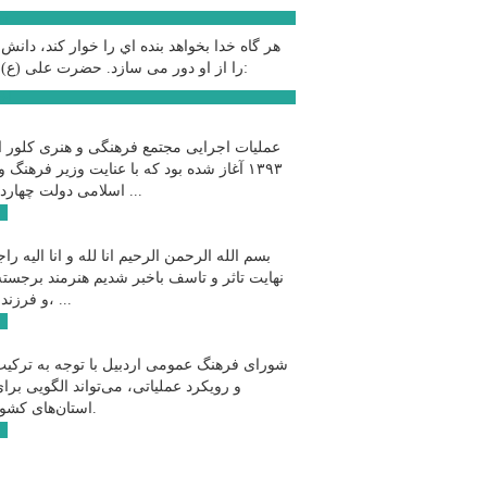
سخ
هر گاه خدا بخواهد بنده اي را خوار كند، دانش
حضرت علی (ع):
را از او دور می سازد.
اخب
عملیات اجرایی مجتمع فرهنگی و هنری کلور ا
۱۳۹۳ آغاز شده بود که با عنایت وزیر فرهنگ و
اسلامی دولت چهاردهم و با ...
ادامه
بسم الله الرحمن الرحیم انا لله و انا الیه راج
نهایت تاثر و تاسف باخبر شدیم هنرمند برجسته
و فرزند اردبیل، ...
ادامه
شورای فرهنگ عمومی اردبیل با توجه به ترکیب
و رویکرد عملیاتی، می‌تواند الگویی برا
استان‌های کشور باشد.
ادامه