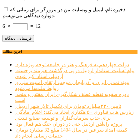
ذخیره نام، ایمیل و وبسایت من در مرورگر برای زمانی که
دوباره دیدگاهی می‌نویسم.
6
×
=
12
آخرین مطالب
دولت چهاردهم به فرهنگ و هنر در جامعه توجه ویژه دارد
پیام تسلیت استاندار اردبیل در پی درگذشت هنرمند برجسته
اردبیلی استاد اکبر عبدی
پیوند تمدنی ایران و آذربایجان موجب ارتقای امنیت ملی و
روابط ملت‌ها می‌شود
دوره صفویه نقطه عطف شکل‌گیری ایران مقتدر و متحد
است
تامین ۲۳۰میلیارد تومان برای تکمیل تالار شهر اردبیل
زپارس هاب فناوری ۵۰ هکتاری ایجاد می‌کند؛ اعلام آمادگی
برای جذب سرمایه‌گذاران و توسعه صنایع تبدیلی
پروژه راه‌آهن اردبیل حتی در دوران جنگ هم فعال بود
کمیته امداد سرعین در سال 1404 مبلغ 32 میلیارد تومان
خدمات رسانی انجام داد