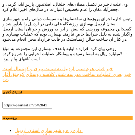
وی علت تاخیر در تکمیل مصلای‌های خلخال، اصلاندوز، پارس‌آباد، گرمی و
جعفرآباد مغان را عدم تخصیص اعتبارات در سال‌های اخیر اعلام کرد.
رئیس اداره اجرای پروژه‌های ساختمان‌ها و تاسیسات دولتی راه و شهرسازی
استان اردبیل بهسازی ورزشگاه علی دایی در اردبیل را یادآور شد و
گفت:این مجموعه ورزشی که پیش از این به ورزش و جوانان استان اردبیل
واگذار شده به دلیل شرایط خاص نیازمند بهسازی بوده که عملیات بهسازی و
در کنار آن ساخت سالن ژیمناستیک در قالب قرارداد مجزا انجام می‌شود.
روحی بیان کرد: قرارداد اولیه با هدف بهسازی این مجموعه به مبلغ
۴۰۰میلیارد ریال به امضا رسیده و پیمانکار عملیات اجرایی را شروع کرده
است./انتهای پیام ایرنا
راهبری
خبر قبلی
هرم سنی اردبیل به سمت پیری و کهنسال است
خبر بعدی
عملیات ساخت مدرسه شش کلاسه روستای کوجنق آغاز
نوشته
شد
اشتراک گذاری
برچسب ها
اداره راه و شهرسازی استان اردبیل