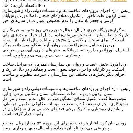
2845
تعداد بازدید : 304
رئیس اداره اجرای پروژه‌های ساختمان‌ها و تاسیسات دولتی راه و شهرسازی
استان اردبیل علت تاخیر در تکمیل مصلای‌های خلخال، اصلاندوز، پارس‌آباد،
گرمی و جعفرآباد مغان را عدم تخصیص اعتبارات در سال‌های اخیر
به گزارش پایگاه خبری قارتال؛ عبدالرحمن روحی روز شنبه به خبرنگاران
اظهارکرد:بیمارستان ۵۰۰ تختخوابی نجف‌زاده اردبیل از جمله پروژه‌های ملی
است که برای ساخت و تکمیل آن پنج هزار میلیارد ریال اعتبار نیاز است،
این پروژه شامل بخش اعصاب و روان، آزمایشگاه، سردخانه، مرکز
استریل، اورژانس، داروخانه، درمانگاه، بخش‌های اداری، آی‌سی‌یو، جراحی
و بستری، سی‌سی‌یو، پی‌سی‌یو و پاویون است.
وی افزود: بخش اعصاب و روان این بیمارستان همزمان در مراحل ساخت
اسکلت در کارخانه و اجرای فونداسیون است و پیمانکار در حال تدارک و
اجرای دیگر بخش‌های مختلف این بیمارستان با سرعت مطلوب و مناسب
است.
رئیس اداره اجرای پروژه‌های ساختمان‌ها و تاسیسات دولتی راه و شهرسازی
استان اردبیل درباره احداث مصلاهای استان و تکمیل برخی از این
مجموعه‌ها گفت: تکمیل مصلای مشگین‌شهر در حال انجام است و مراحل
سفیدکاری، اجرای سقف کاذب، نصب تاسیسات مکانیکی، تکمیل شبستان،
راه‌اندازی روشنایی و تدارک برخی فضاهای خدماتی برای نمازگزاران در
اولویت قرار گرفته است.
روحی بیان کرد: اعتبار هزینه شده برای این پروژه ۵۲ میلیارد ریال است و
پیش‌بینی می‌شود تا پایان خردادماه امسال به بهره‌برداری برسد.