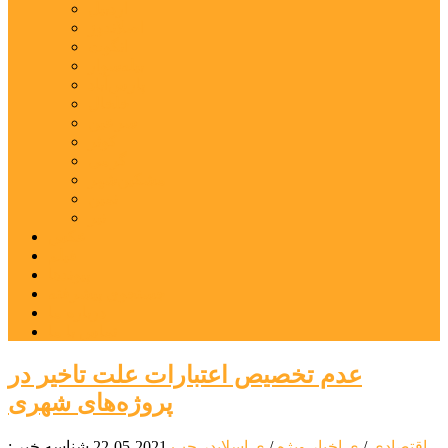
اردبیل
اصلاندوز
انگوت
بیله‌سوار
پارس‌آباد
خلخال
سرعین
کوثر
گرمی
مشکین‌شهر
نمین
نیر
عکس
فیلم
پیوندها
جستجوی پیشرفته
درباره ما
تماس با ما
عدم تخصیص اعتبارات علت تاخیر در
پروژه‌های شهری
اقتصادی
/
ی اخبار ویژه
/
ی اسلایدر چپ
2021-05-22
شناسه خبر :