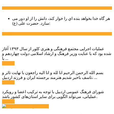
سخن روز
هر گاه خدا بخواهد بنده اي را خوار كند، دانش را از او دور می
حضرت علی (ع):
سازد.
اخبار ویژه
عملیات اجرایی مجتمع فرهنگی و هنری کلور از سال ۱۳۹۳ آغاز
شده بود که با عنایت وزیر فرهنگ و ارشاد اسلامی دولت چهاردهم و
با ...
ادامه ...
بسم الله الرحمن الرحیم انا لله و انا الیه راجعون با نهایت تاثر و
تاسف باخبر شدیم هنرمند برجسته ایران و فرزند اردبیل، ...
ادامه ...
شورای فرهنگ عمومی اردبیل با توجه به ترکیب اعضا و رویکرد
عملیاتی، می‌تواند الگویی برای سایر استان‌های کشور باشد.
ادامه ...