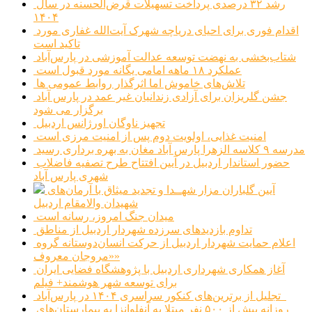
رشد ۳۲ درصدی پرداخت تسهیلات قرض‌الحسنه در سال
۱۴۰۴
اقدام فوری برای احیای دریاچه شهرک آیت‌الله غفاری مورد
تاکید است
شتاب‌بخشی به نهضت توسعه عدالت آموزشی در پارس‌آباد
عملکرد ۱۸ ماهه امامی یگانه مورد قبول است
تلاش‌های خاموش اما اثرگذار روابط عمومی ها
جشن گلریزان برای آزادی زندانیان غیر عمد در پارس آباد
برگزار می شود
تجهیز ناوگان اورژانس اردبیل
امنیت غذایی، اولویت دوم پس از امنیت مرزی است
مدرسه ۹ کلاسه الزهرا پارس آباد مغان به بهره برداری رسید
حضور استاندار اردبیل در آیین افتتاح طرح تصفیه فاضلاب
شهری پارس آباد
آیین گلباران مزار شهــدا و تجدید میثاق با آرمان‌های
شهیدان والامقام اردبیل
میدان جنگ امروز، رسانه است
تداوم بازدیدهای سرزده شهردار اردبیل از مناطق
اعلام حمایت شهردار اردبیل از حرکت انسان‌دوستانه گروه
«مروجان معروف»
آغاز همکاری شهرداری اردبیل با پژوهشگاه فضایی ایران
برای توسعه شهر هوشمند+ فیلم
تجلیل از برترین‌های کنکور سراسری ۱۴۰۴ در پارس‌آباد
روزانه بیش از ۵۰۰ نفر مبتلا به آنفلوانزا به بیمارستان‌های