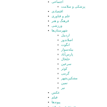
اجتماعی
پزشکی و سلامت
اقتصادی
علم و فناوری
فرهنگ و هنر
ورزشی
شهرستان‌ها
اردبیل
اصلاندوز
انگوت
بیله‌سوار
پارس‌آباد
خلخال
سرعین
کوثر
گرمی
مشکین‌شهر
نمین
نیر
عکس
فیلم
پیوندها
جستجوی پیشرفته