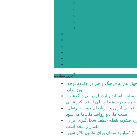
کوثر
گرمی
مشکین‌شهر
نمین
نیر
عکس
فیلم
پیوندها
جستجوی پیشرفته
درباره ما
تماس با ما
آخرین مطالب
دولت چهاردهم به فرهنگ و هنر در جامعه توجه
ویژه دارد
پیام تسلیت استاندار اردبیل در پی درگذشت
هنرمند برجسته اردبیلی استاد اکبر عبدی
پیوند تمدنی ایران و آذربایجان موجب ارتقای
امنیت ملی و روابط ملت‌ها می‌شود
دوره صفویه نقطه عطف شکل‌گیری ایران
مقتدر و متحد است
تامین ۲۳۰میلیارد تومان برای تکمیل تالار شهر