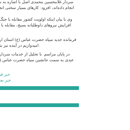
سردار غلامحسین محمدی اصل با اشاره به شخ
انجام داده‌اند، افزود: کارهای بسیار سختی 
وی با بیان اینکه اولویت کشور مقابله با ج
افزایش نیروهای داوطلبانه بسیج، مقابله ب
فرمانده جدید سپاه حضرت عباس (ع) استان اردبی
امیدواریم در آینده نیز بتوانیم محکم تر و قوی تر نسبت به گذشته استانمان را توسعه دهیم.
در پایان مراسم با تجلیل از خدمات سردا
عبدی به سمت جانشین سپاه حضرت عباس (ع) ا
خبر قب
خبر بع