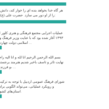
سخ
هر گاه خدا بخواهد بنده اي را خوار كند، دانش
حضرت علی (ع):
را از او دور می سازد.
اخب
عملیات اجرایی مجتمع فرهنگی و هنری کلور ا
۱۳۹۳ آغاز شده بود که با عنایت وزیر فرهنگ و
اسلامی دولت چهاردهم و با ...
ادامه
بسم الله الرحمن الرحیم انا لله و انا الیه راج
نهایت تاثر و تاسف باخبر شدیم هنرمند برجسته
و فرزند اردبیل، ...
ادامه
شورای فرهنگ عمومی اردبیل با توجه به ترکیب
و رویکرد عملیاتی، می‌تواند الگویی برا
استان‌های کشور باشد.
ادامه