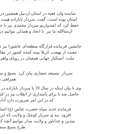
نماینده ولی فقیه در استان اردبیل همچنین در ر
استان بوده است، گفت: سردار بابازاده هیبت 
حفظ کرد که امیدواریم سردار محمدی نیز با حض
ان‌شاالله ما نیز با اتحاد و همدلی بتوانیم 
جانشین فرمانده قرارگاه منطقه‌ای عاشورا نیز
تبعیت از نهضت کربلا بیمه کننده کشور در مقا
ملت، استکبار جهانی همچنان در رویای واهی
سردار مستعد حصاری بیان کرد: بسیج و سپ
همراهی با مردم و خدمت صادقانه به ولی نعمتان را به نمایش گذاشته است‌.
وی با بیان اینکه در سال 59
حاصل شد تا برای پاسداری از انقلاب نیز در ک
که در این امر ضرورت دارد آداب سازمانی و کرامت ها است که مورد توجه قرار گرفته و می‌گیرد.
فرمانده جدید سپاه حضرت عباس (ع) استان
افزود: ببه ی سرباز کوچک و ولایت که این
متدین و خداباور و ولایت مدار بتوانیم آنچه
طرح بسیج سند ده گانه که در محور آموزش و تعلیم و تریبت است، ادای دین کنیم.