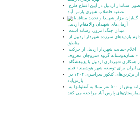
حضور استاندار اردبیل در آیین افتتاح طرح
تصفیه فاضلاب شهری پارس آباد
آیین گلباران مزار شهــدا و تجدید میثاق با
آرمان‌های شهیدان والامقام اردبیل
میدان جنگ امروز، رسانه است
تداوم بازدیدهای سرزده شهردار اردبیل از
مناطق
اعلام حمایت شهردار اردبیل از حرکت
انسان‌دوستانه گروه «مروجان معروف»
آغاز همکاری شهرداری اردبیل با پژوهشگاه
 ایران برای توسعه شهر هوشمند+ فیلم
تجلیل از برترین‌های کنکور سراسری ۱۴۰۴ در
پارس‌آباد
روزانه بیش از ۵۰۰ نفر مبتلا به آنفلوانزا به
یمارستان‌های پارس آباد مراجعه می کنند