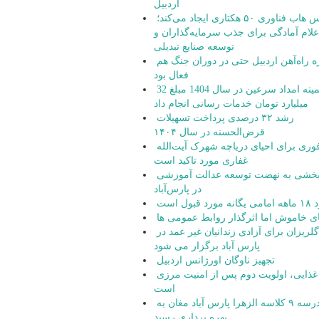
اردبیل
زپارس هاب فناوری ۵۰ هکتاری ایجاد می‌کند؛
علام آمادگی برای جذب سرمایه‌گذاران و
توسعه صنایع تبدیلی
پروژه راه‌آهن اردبیل حتی در دوران جنگ هم
فعال بود
کمیته امداد سرعین در سال 1404 مبلغ 32
میلیارد تومان خدمات رسانی انجام داد
رشد ۳۲ درصدی پرداخت تسهیلات
قرض‌الحسنه در سال ۱۴۰۴
اقدام فوری برای احیای دریاچه شهرک آیت‌الله
غفاری مورد تاکید است
شتاب‌بخشی به نهضت توسعه عدالت آموزشی
در پارس‌آباد
 قبول است
ای خاموش اما اثرگذار روابط عمومی ها
جشن گلریزان برای آزادی زندانیان غیر عمد در
پارس آباد برگزار می شود
تجهیز ناوگان اورژانس اردبیل
امنیت غذایی، اولویت دوم پس از امنیت مرزی
است
مدرسه ۹ کلاسه الزهرا پارس آباد مغان به
بهره برداری رسید