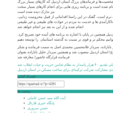
صیت‌ها و فرماندهان بزرگ استان اردبیل که کارهای بسیار بزرگ
انجام شده است و برنامه ریزی هایی برای انجام کارهای بسیار سخت
نیز تدارک دیده شده است.
نگ نرم است، گفتک در این راستا اقداماتی از قبیل محرومیت زدایی،
ا ناکارآمدی ها و خدمت به مردم در حوادث های طبیعی و غیر طبیعی
انجام شده و از این به بعد نیز انجام خواهد شد.
ل همچنین در پایان با اشاره به برنامه های آینده خود تصریح کرد:
ر بابازاده، سردار غلامحسین محمدی اصل به سمت فرمانده و شکر
ستان اردبیل منصوب شد و همچنین سردار جلیل بابازاده بعنوان
فرمانده قرارگاه عاشورا معارفه شد
راهبری
لی
تقدیم ۴۰ هزار پاسدار به نظام ضامن حریت و حیات انقلاب شد
دی
مشارکت شرکت ترکیه‌ای برای ساخت مسکن در استان اردبیل
نوشته
اشتراک گذاری
برچسب ها
آیت الله سید حسن عاملی
پایگاه خبری قارتال
حسن سروری