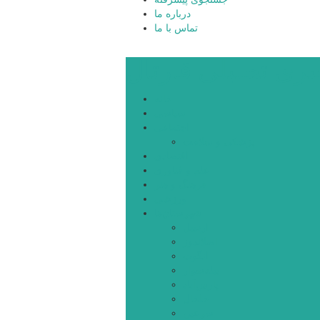
درباره ما
تماس با ما
بری تحلیلی قارتال
خانه
سیاسی
اجتماعی
پزشکی و سلامت
اقتصادی
علم و فناوری
فرهنگ و هنر
ورزشی
شهرستان‌ها
اردبیل
اصلاندوز
انگوت
بیله‌سوار
پارس‌آباد
خلخال
سرعین