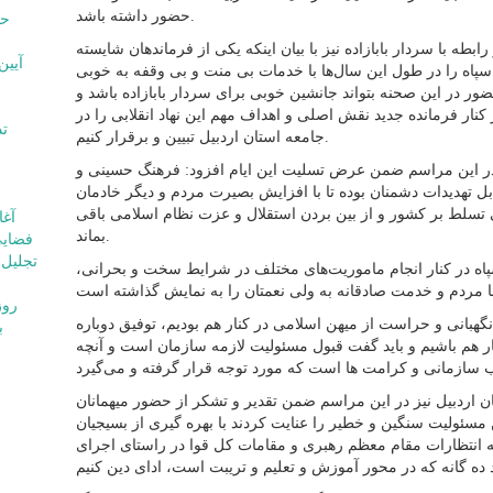
حضور داشته باشد.
ابطه با سردار بابازاده نیز با بیان اینکه یکی از فرماندهان شایسته
سپاه را در طول این سال‌ها با خدمات بی منت و بی وقفه به خوبی
ور در این صحنه بتواند جانشین خوبی برای سردار بابازاده باشد و
در کنار فرمانده جدید نقش اصلی و اهداف مهم این نهاد انقلابی را در
جامعه استان اردبیل تبیین و برقرار کنیم.
 در این مراسم ضمن عرض تسلیت این ایام افزود: فرهنگ حسینی و
بل تهدیدات دشمنان بوده تا با افزایش بصیرت مردم و دیگر خادمان
 تسلط بر کشور و از بین بردن استقلال و عزت نظام اسلامی باقی
بماند.
فضایی
اه در کنار انجام ماموریت‌های مختلف در شرایط سخت و بحرانی،
 با سردار بابازاده در نگهبانی و حراست از میهن اسلامی در کنار هم بودیم، توفیق دوباره
ب
نار هم باشیم و باید گفت قبول مسئولیت لازمه سازمان است و آنچه
 اردبیل نیز در این مراسم ضمن تقدیر و تشکر از حضور میهمانان
 مسئولیت سنگین و خطیر را عنایت کردند با بهره گیری از بسیجیان
 که انتظارات مقام معظم رهبری و مقامات کل قوا در راستای اجرای