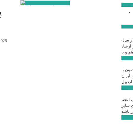
ن روز
پ
ار ویژه
ز سال
2026
 ارشاد
 ...
عون با
 ایران
 ...
 اعضا
ی سایر
 ...