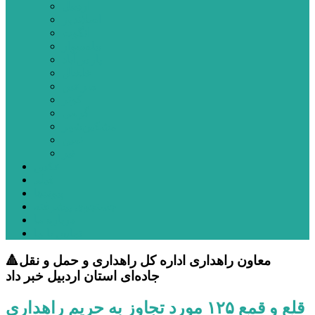
اردبیل
اصلاندوز
انگوت
بیله‌سوار
پارس‌آباد
خلخال
سرعین
کوثر
گرمی
مشکین‌شهر
نمین
نیر
عکس
فیلم
پیوندها
جستجوی پیشرفته
درباره ما
تماس با ما
🔺معاون راهداری اداره کل راهداری و حمل و نقل
جاده‌ای استان اردبیل خبر داد
قلع و قمع ۱۲۵ مورد تجاوز به حریم راهداری