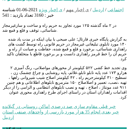
اجتماعی
/
اردبیل
/
ی اخبار مهم
/
ی اخبار ویژه
2021-06-01
شناسه
خبر : 3160
تعداد بازدید : 541
در ۲ ماه گذشته ۱۲۵ مورد تجاوز به حریم راه و ساخت و سازغیرمجاز
شناسائی، توقف و قلع و قمع شد.
به گزارش پایگاه خبری قارتال؛ علی صبحی با بیان اینکه در مدت یاد شده
۱۴۰ مورد تابلوی تبلیغاتی غیرمجاز در حریم قانونی راه توسط گشت های
راهداری شناسائی، برخورد و قلع و قمع شده، حفاظت و صیانت از راه و
حریم آن را خط قرمز راهداری دانست و بر برخورد قاطع با متخلفان تاکید
کرد.
وی تجدید خط کشی ۵۲۲ کیلومتر از محورهای مواصلاتی، رنگ آمیزی ۲
هزارو ۱۷۳ عدد پایه تابلو تابلو،علائم، پایه روشنایی و چراغ چشمک زن ،
تسطيح ۳۱۰ کیلومترحريم راه ، ۴۲ کیلومتر اصلاح شیب شیروانی راهها ،
تهیه ،نصب، تعمیر و اصلاصلاح ۱۵۰ مترمربع تابلوهای اطلاعاتی و هم چنین
۹۱۱ عدد مونتاژ ، اصلاح ، تهیه و نصب تابلوهای انتظامی و الزامی را از دیگر
اقدامات راهداران استان در راستای اجرای طرح راهداری محوری عنوان
کرد.
راهبری
خبر قبلی
مقاوم سازی صد درصدی اماکن روستایی در گیلانده
خبر بعدی
انجام 35 هزار مورد بازرسی از واحدهای صنفی استان
نوشته
اردبیل
اشتراک گذاری