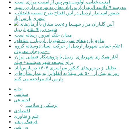
امنیت غذایی، اولویت دوم پس از امنیت مرزی است
مدرسه ۹ کلاسه الزهرا پارس آباد مغان به بهره برداری رسید
حضور استاندار اردبیل در آیین افتتاح طرح تصفیه فاضلاب
شهری پارس آباد
آیین گلباران مزار شهــدا و تجدید میثاق با آرمان‌های
شهیدان والامقام اردبیل
میدان جنگ امروز، رسانه است
تداوم بازدیدهای سرزده شهردار اردبیل از مناطق
اعلام حمایت شهردار اردبیل از حرکت انسان‌دوستانه گروه
«مروجان معروف»
آغاز همکاری شهرداری اردبیل با پژوهشگاه فضایی ایران
برای توسعه شهر هوشمند+ فیلم
تجلیل از برترین‌های کنکور سراسری ۱۴۰۴ در پارس‌آباد
روزانه بیش از ۵۰۰ نفر مبتلا به آنفلوانزا به بیمارستان‌های
پارس آباد مراجعه می کنند
خانه
سیاسی
اجتماعی
پزشکی و سلامت
اقتصادی
علم و فناوری
فرهنگ و هنر
ورزشی