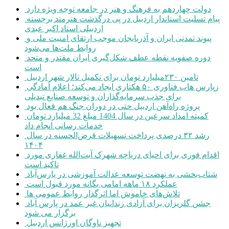
دولت چهاردهم به فرهنگ و هنر در جامعه توجه ویژه دارد
پیام تسلیت استاندار اردبیل در پی درگذشت هنرمند برجسته
اردبیلی استاد اکبر عبدی
پیوند تمدنی ایران و آذربایجان موجب ارتقای امنیت ملی و
روابط ملت‌ها می‌شود
دوره صفویه نقطه عطف شکل‌گیری ایران مقتدر و متحد
است
تامین ۲۳۰میلیارد تومان برای تکمیل تالار شهر اردبیل
زپارس هاب فناوری ۵۰ هکتاری ایجاد می‌کند؛ اعلام آمادگی
برای جذب سرمایه‌گذاران و توسعه صنایع تبدیلی
پروژه راه‌آهن اردبیل حتی در دوران جنگ هم فعال بود
کمیته امداد سرعین در سال 1404 مبلغ 32 میلیارد تومان
خدمات رسانی انجام داد
رشد ۳۲ درصدی پرداخت تسهیلات قرض‌الحسنه در سال
۱۴۰۴
اقدام فوری برای احیای دریاچه شهرک آیت‌الله غفاری مورد
تاکید است
شتاب‌بخشی به نهضت توسعه عدالت آموزشی در پارس‌آباد
عملکرد ۱۸ ماهه امامی یگانه مورد قبول است
تلاش‌های خاموش اما اثرگذار روابط عمومی ها
جشن گلریزان برای آزادی زندانیان غیر عمد در پارس آباد
برگزار می شود
تجهیز ناوگان اورژانس اردبیل