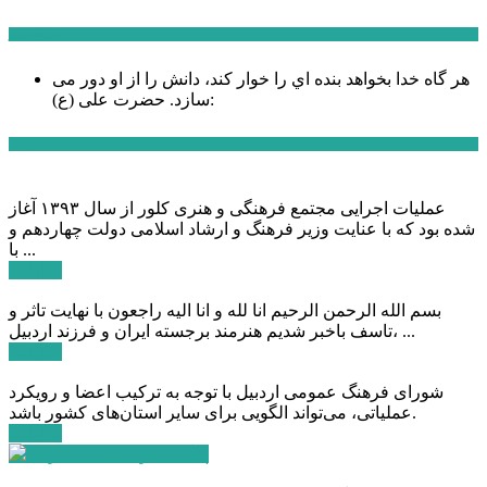
سخن روز
هر گاه خدا بخواهد بنده اي را خوار كند، دانش را از او دور می
حضرت علی (ع):
سازد.
اخبار ویژه
عملیات اجرایی مجتمع فرهنگی و هنری کلور از سال ۱۳۹۳ آغاز
شده بود که با عنایت وزیر فرهنگ و ارشاد اسلامی دولت چهاردهم و
با ...
ادامه ...
بسم الله الرحمن الرحیم انا لله و انا الیه راجعون با نهایت تاثر و
تاسف باخبر شدیم هنرمند برجسته ایران و فرزند اردبیل، ...
ادامه ...
شورای فرهنگ عمومی اردبیل با توجه به ترکیب اعضا و رویکرد
عملیاتی، می‌تواند الگویی برای سایر استان‌های کشور باشد.
ادامه ...