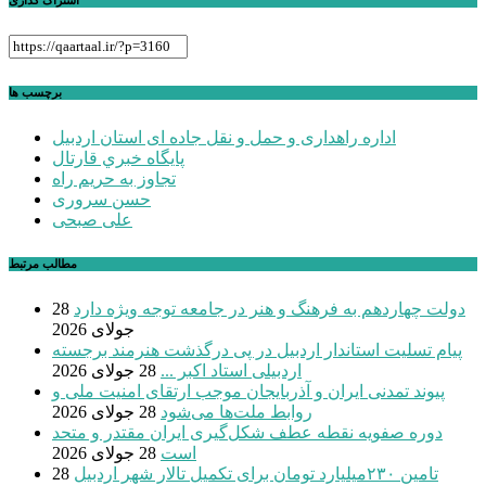
برچسب ها
اداره راهداری و حمل و نقل جاده ای استان اردبیل
پايگاه خبري قارتال
تجاوز به حریم راه
حسن سروری
علی صبحی
مطالب مرتبط
دولت چهاردهم به فرهنگ و هنر در جامعه توجه ویژه دارد
28
جولای 2026
پیام تسلیت استاندار اردبیل در پی درگذشت هنرمند برجسته
اردبیلی استاد اکبر ...
28 جولای 2026
پیوند تمدنی ایران و آذربایجان موجب ارتقای امنیت ملی و
روابط ملت‌ها می‌شود
28 جولای 2026
دوره صفویه نقطه عطف شکل‌گیری ایران مقتدر و متحد
است
28 جولای 2026
تامین ۲۳۰میلیارد تومان برای تکمیل تالار شهر اردبیل
28