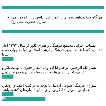
سخن روز
هر گاه خدا بخواهد بنده اي را خوار كند، دانش را از او دور می
حضرت علی (ع):
سازد.
اخبار ویژه
عملیات اجرایی مجتمع فرهنگی و هنری کلور از سال ۱۳۹۳ آغاز
شده بود که با عنایت وزیر فرهنگ و ارشاد اسلامی دولت چهاردهم و
با ...
ادامه ...
بسم الله الرحمن الرحیم انا لله و انا الیه راجعون با نهایت تاثر و
تاسف باخبر شدیم هنرمند برجسته ایران و فرزند اردبیل، ...
ادامه ...
شورای فرهنگ عمومی اردبیل با توجه به ترکیب اعضا و رویکرد
عملیاتی، می‌تواند الگویی برای سایر استان‌های کشور باشد.
ادامه ...