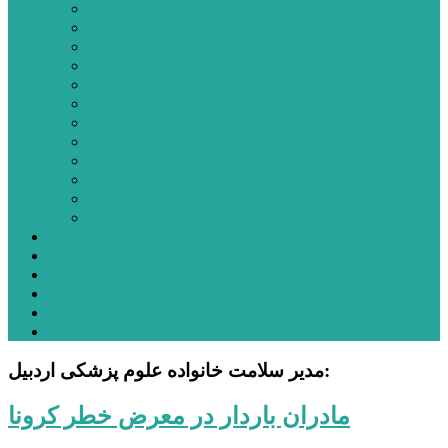
اردبیل
اصلاندوز
انگوت
بیله‌سوار
پارس‌آباد
خلخال
سرعین
کوثر
گرمی
مشکین‌شهر
نمین
نیر
عکس
فیلم
پیوندها
جستجوی پیشرفته
درباره ما
تماس با ما
مدیر سلامت خانواده علوم پزشکی اردبیل:
مادران باردار در معرض خطر کرونا