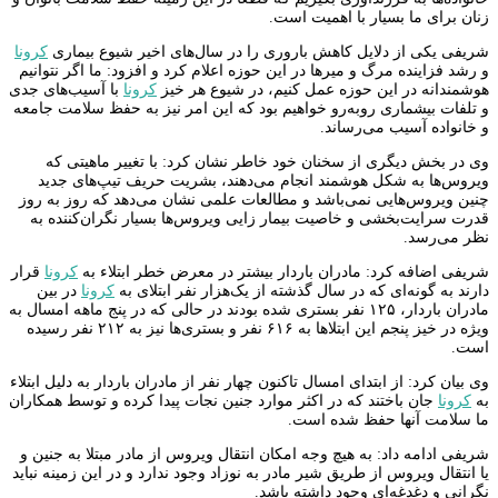
زنان برای ما بسیار با اهمیت است.
شریفی یکی از دلایل کاهش باروری را در سال‌های اخیر شیوع بیماری
کرونا
و رشد فزاینده مرگ و میرها در این حوزه اعلام کرد و افزود: ما اگر نتوانیم
هوشمندانه در این حوزه عمل کنیم، در شیوع هر خیز
کرونا
با آسیب‌های جدی
و تلفات بیشماری روبه‌رو خواهیم بود که این امر نیز به حفظ سلامت جامعه
و خانواده آسیب می‌رساند.
وی در بخش دیگری از سخنان خود خاطر نشان کرد: با تغییر ماهیتی که
ویروس‌ها به شکل هوشمند انجام می‌دهند، بشریت حریف تیپ‌های جدید
چنین ویروس‌هایی نمی‌باشد و مطالعات علمی نشان می‌دهد که روز به روز
قدرت سرایت‌بخشی و خاصیت بیمار زایی ویروس‌ها بسیار نگران‌کننده به
نظر می‌رسد.
شریفی اضافه کرد: مادران باردار بیشتر در معرض خطر ابتلاء به
کرونا
قرار
دارند به گونه‌ای که در سال گذشته از یک‌هزار نفر ابتلای به
کرونا
در بین
مادران باردار، ۱۲۵ نفر بستری شده بودند در حالی که در پنج ماهه امسال به
ویژه در خیز پنجم این ابتلاها به ۶۱۶ نفر و بستری‌ها نیز به ۲۱۲ نفر رسیده
است.
وی بیان کرد: از ابتدای امسال تاکنون چهار نفر از مادران باردار به دلیل ابتلاء
به
کرونا
جان باختند که در اکثر موارد جنین نجات پیدا کرده و توسط همکاران
ما سلامت آنها حفظ شده است.
شریفی ادامه داد: به هیچ وجه امکان انتقال ویروس از مادر مبتلا به جنین و
یا انتقال ویروس از طریق شیر مادر به نوزاد وجود ندارد و در این زمینه نباید
نگرانی و دغدغه‌ای وجود داشته باشد.