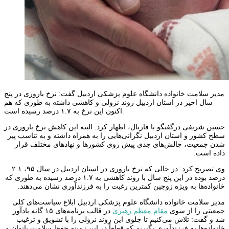
مدیر سلامت خانواده دانشگاه علوم پزشکی اردبیل گفت: نرخ باروری در پنج
سال اخیر در استان اردبیل روند نزولی و کاهشی داشته به طوری که هم
اکنون این نرخ به ۱.۷ درصد رسیده است.
حسین شریفی درگفتگو با قارتال، اظهار کرد: البته این کاهش نرخ باروری در
سطح کشور و استان اردبیل نگرانی‌هایی را به همراه داشته و به تناسب پیر
شدن جمعیت، چالش‌های جدی پیش روی کشورها و نهادهای مختلف قرار
داده است.
وی تصریح کرد: در حالی که نرخ باروری در استان اردبیل در سال ۹۵، ۲.۱
درصد بوده در این پنج سال با روند کاهشی به ۱.۷ درصد رسیده به طوری که
خانواده‌ها به ویژه زوجین کمترین رغبت را به فرزندآوری نشان می‌دهند.
مدیر سلامت خانواده دانشگاه علوم پزشکی اردبیل ابلاغ سیاست‌های کلی
جمعیتی را از سوی
مقام معظم رهبری
در قالب برنامه‌های ۱۵ گانه یادآور
شد و گفت: تلاش می‌کنیم تا جلوی این روند نزولی را با تشویق و ترغیب
خانواده‌ها به فرزندآوری بگیریم که قطعاً در این زمینه حفظ سلامت بانوان و