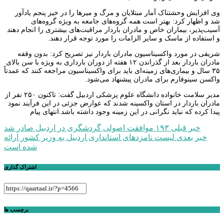
وی افزایش وحشتناک آمار مبتلایان و مرگ و میرها را در خیز پنجم یادآور
شد و اظهار کرد: بهتر است همه گروه‌های جامعه به ویژه گروه‌های
آسیب‌پذیر، بیماران خاص و مادران باردار مراقبت‌های بیشتری را انجام دهند
و استفاده از ماسک و سایر الزامات را مورد توجه قرار دهند.
شریفی در مورد واکسیناسیون مادران باردار نیز تصریح کرد: بدون وقفه
مادران باردار بعد از گذراندن ۱۲ هفته از دوران بارداری به ویژه با سن بالای
۳۵ سال و بیماری‌های زمینه‌ای باید برای واکسیناسیون مراجعه کنند که عمدتاً
واکسن سینوفارم برای مادران پیشنهاد می‌شود.
مدیر سلامت خانواده دانشگاه علوم پزشکی اردبیل گفت: تاکنون ۲۵۰ نفر از
مادران باردار در استان واکسینه شدند که عوارض جزئی در این فرآیند نمود
پیدا کرده که نباید نگرانی در این زمینه وجود داشته باشد.انتهای پیام
راهبری
خبر قبلی
۱۹۳ موافقت اصولی گردشگری در اردبیل صادر شد
خبر بعدی
لیست نامزدهای استانداری اردبیل به وزیر کشور ارائه
نوشته
شده است
اشتراک گذاری
برچسب ها