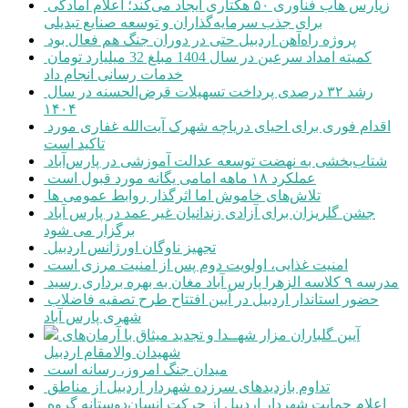
زپارس هاب فناوری ۵۰ هکتاری ایجاد می‌کند؛ اعلام آمادگی
برای جذب سرمایه‌گذاران و توسعه صنایع تبدیلی
پروژه راه‌آهن اردبیل حتی در دوران جنگ هم فعال بود
کمیته امداد سرعین در سال 1404 مبلغ 32 میلیارد تومان
خدمات رسانی انجام داد
رشد ۳۲ درصدی پرداخت تسهیلات قرض‌الحسنه در سال
۱۴۰۴
اقدام فوری برای احیای دریاچه شهرک آیت‌الله غفاری مورد
تاکید است
شتاب‌بخشی به نهضت توسعه عدالت آموزشی در پارس‌آباد
عملکرد ۱۸ ماهه امامی یگانه مورد قبول است
تلاش‌های خاموش اما اثرگذار روابط عمومی ها
جشن گلریزان برای آزادی زندانیان غیر عمد در پارس آباد
برگزار می شود
تجهیز ناوگان اورژانس اردبیل
امنیت غذایی، اولویت دوم پس از امنیت مرزی است
مدرسه ۹ کلاسه الزهرا پارس آباد مغان به بهره برداری رسید
حضور استاندار اردبیل در آیین افتتاح طرح تصفیه فاضلاب
شهری پارس آباد
آیین گلباران مزار شهــدا و تجدید میثاق با آرمان‌های
شهیدان والامقام اردبیل
میدان جنگ امروز، رسانه است
تداوم بازدیدهای سرزده شهردار اردبیل از مناطق
اعلام حمایت شهردار اردبیل از حرکت انسان‌دوستانه گروه