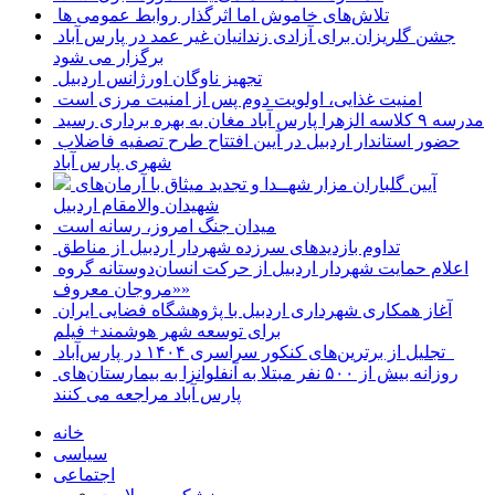
تلاش‌های خاموش اما اثرگذار روابط عمومی ها
جشن گلریزان برای آزادی زندانیان غیر عمد در پارس آباد
برگزار می شود
تجهیز ناوگان اورژانس اردبیل
امنیت غذایی، اولویت دوم پس از امنیت مرزی است
مدرسه ۹ کلاسه الزهرا پارس آباد مغان به بهره برداری رسید
حضور استاندار اردبیل در آیین افتتاح طرح تصفیه فاضلاب
شهری پارس آباد
آیین گلباران مزار شهــدا و تجدید میثاق با آرمان‌های
شهیدان والامقام اردبیل
میدان جنگ امروز، رسانه است
تداوم بازدیدهای سرزده شهردار اردبیل از مناطق
اعلام حمایت شهردار اردبیل از حرکت انسان‌دوستانه گروه
«مروجان معروف»
آغاز همکاری شهرداری اردبیل با پژوهشگاه فضایی ایران
برای توسعه شهر هوشمند+ فیلم
تجلیل از برترین‌های کنکور سراسری ۱۴۰۴ در پارس‌آباد
روزانه بیش از ۵۰۰ نفر مبتلا به آنفلوانزا به بیمارستان‌های
پارس آباد مراجعه می کنند
خانه
سیاسی
اجتماعی