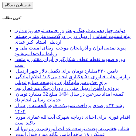
آخرین مطالب
دولت چهاردهم به فرهنگ و هنر در جامعه توجه ویژه دارد
پیام تسلیت استاندار اردبیل در پی درگذشت هنرمند برجسته
اردبیلی استاد اکبر عبدی
پیوند تمدنی ایران و آذربایجان موجب ارتقای امنیت ملی و
روابط ملت‌ها می‌شود
دوره صفویه نقطه عطف شکل‌گیری ایران مقتدر و متحد
است
تامین ۲۳۰میلیارد تومان برای تکمیل تالار شهر اردبیل
زپارس هاب فناوری ۵۰ هکتاری ایجاد می‌کند؛ اعلام آمادگی
برای جذب سرمایه‌گذاران و توسعه صنایع تبدیلی
پروژه راه‌آهن اردبیل حتی در دوران جنگ هم فعال بود
کمیته امداد سرعین در سال 1404 مبلغ 32 میلیارد تومان
خدمات رسانی انجام داد
رشد ۳۲ درصدی پرداخت تسهیلات قرض‌الحسنه در سال
۱۴۰۴
اقدام فوری برای احیای دریاچه شهرک آیت‌الله غفاری مورد
تاکید است
شتاب‌بخشی به نهضت توسعه عدالت آموزشی در پارس‌آباد
عملکرد ۱۸ ماهه امامی یگانه مورد قبول است