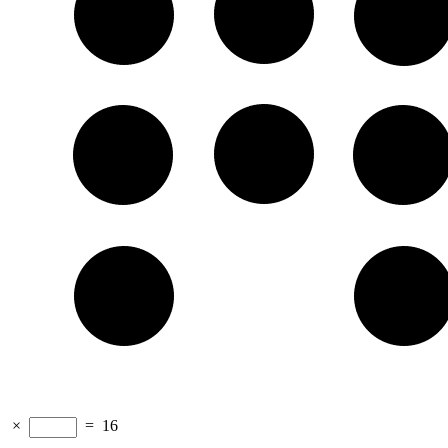
×
=
16