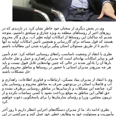
وی در بخش دیگری از سخنان خود خاطر نشان کرد: در بازدیدی که در
روزهای اخیر از روستاهای منطقه به ویژه چنارق و سیلجق داشتیم، متوجه
شدیم که ساکنان این روستاها از امکانات اولیه نظیر آب، برق و گاز محروم
هستند که قول مساعد برای گازرسانی و همچنین تأمین امکانات اولیه به آنها
دادیم تا از طریق مسئولان استان پیگیر برآورده شدن این مطالبات باشیم.
نظری با انتقاد از وضعیت نامناسب راه‌های روستایی اضافه کرد: عدم تأمین
قیر و سایر امکانات بهانه‌ای است که مدیران راهداری و حمل و نقل جاده‌ای
بارها آن را یادآور شدند در حالی که چنین بهانه‌هایی قابل قبول نیست و باید
هر چه سریع‌تر مدیران استانی با حضور در روستاها و مناطق محروم پیگیر
حل مشکلات باشند.
وی با انتقاد از مدیران بنیاد مسکن، ارتباطات و فناوری اطلاعات، راهداری و
آب و فاضلاب استان در بی‌توجهی صرف به مناطق محروم و روستایی بیان
کرد: چنانچه این مشکلات و نارسایی‌ها در مناطق روستایی برطرف نشده و
حق اهالی این مناطق به موقع پرداخت نشود با کسی مماشات نکرده و از
تریبون مجلس، وزرا و رؤسای سازمان‌ها را برای پاسخگویی دعوت خواهیم
کرد.
نظری ادامه داد: ما از مدیران دستگاه‌های اجرایی انتظار داریم تا روز آخر
مأموریت و مسئولیت خود به وظایف خطیر خود عمل کنند و سرکشی در این