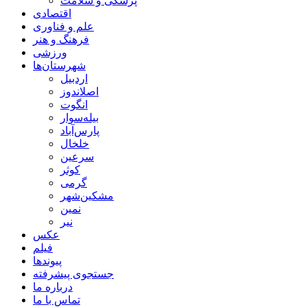
پزشکی و سلامت
اقتصادی
علم و فناوری
فرهنگ و هنر
ورزشی
شهرستان‌ها
اردبیل
اصلاندوز
انگوت
بیله‌سوار
پارس‌آباد
خلخال
سرعین
کوثر
گرمی
مشکین‌شهر
نمین
نیر
عکس
فیلم
پیوندها
جستجوی پیشرفته
درباره ما
تماس با ما