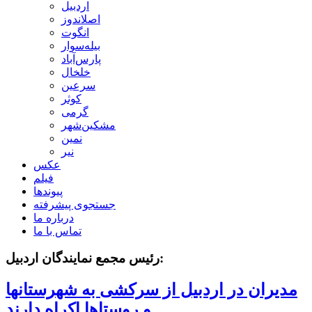
اردبیل
اصلاندوز
انگوت
بیله‌سوار
پارس‌آباد
خلخال
سرعین
کوثر
گرمی
مشکین‌شهر
نمین
نیر
عکس
فیلم
پیوندها
جستجوی پیشرفته
درباره ما
تماس با ما
رئیس مجمع نمایندگان اردبیل:
مدیران در اردبیل از سرکشی به شهرستانها
و روستاها اکراه دارند