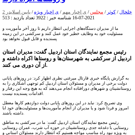
خلخال
/
کوثر
/
مجلس
/
ی اخبار مهم
/
ی اخبار ویژه
/
یایین اسلایدر 2
2021-07-16
شناسه خبر : 3922
تعداد بازدید : 513
ما از مدیران دستگاه‌های اجرایی انتظار داریم تا روز آخر مأموریت و
مسئولیت خود به وظایف خطیر خود عمل کنند و سرکشی در این زمینه
پسندیده و قابل قبول نخواهد بود
رئیس مجمع نمایندگان استان اردبیل گفت: مدیران استان
اردبیل از سرکشی به شهرستان‌ها و روستاها اکراه داشته و
از آن دوری می‌ کنند.
به گزارش پایگاه خبری قارتال میرغنی نظری اظهار کرد: در روزهای پایانی
دولت برخی از مدیران و مسئولان استان اردبیل کم توجهی آشکاری را به
روستانشینان و شهرهای دورافتاده انجام می‌دهند که به هیچ وجه این رفتار و
اقدامات پسندیده نیست.
وی تصریح کرد: نباید در این روزهای پایانی دولت دوازدهم کارها معطل
امروز و فردا شود و یا مدیران از انجام مأموریت‌ها و مسئولیت‌های خود ابا
داشته باشند.
رئیس مجمع نمایندگان استان اردبیل گفت: ما در سرکشی به مناطق
روستایی با دغدغه جدی روستانشینان در حوزه آب شرب، عمران روستایی
به ویژه نبود راه مناسب مواجه هستیم که انتظار دارند مسئولان استانی و