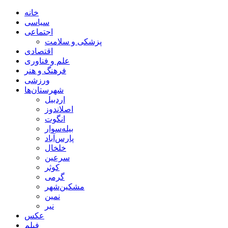
خانه
سیاسی
اجتماعی
پزشکی و سلامت
اقتصادی
علم و فناوری
فرهنگ و هنر
ورزشی
شهرستان‌ها
اردبیل
اصلاندوز
انگوت
بیله‌سوار
پارس‌آباد
خلخال
سرعین
کوثر
گرمی
مشکین‌شهر
نمین
نیر
عکس
فیلم