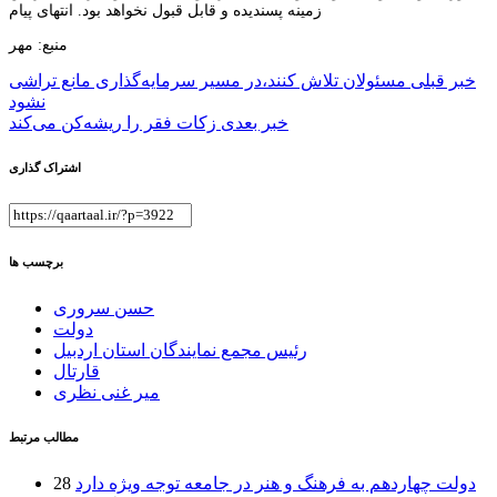
زمینه پسندیده و قابل قبول نخواهد بود. انتهای پیام
منبع: مهر
راهبری
خبر قبلی
مسئولان تلاش کنند،در مسیر سرمایه‌گذاری مانع تراشی
نشود
نوشته
خبر بعدی
زکات فقر را ریشه‌کن می‌کند
اشتراک گذاری
برچسب ها
حسن سروری
دولت
رئیس مجمع نمایندگان استان اردبیل
قارتال
میر غنی نظری
مطالب مرتبط
دولت چهاردهم به فرهنگ و هنر در جامعه توجه ویژه دارد
28