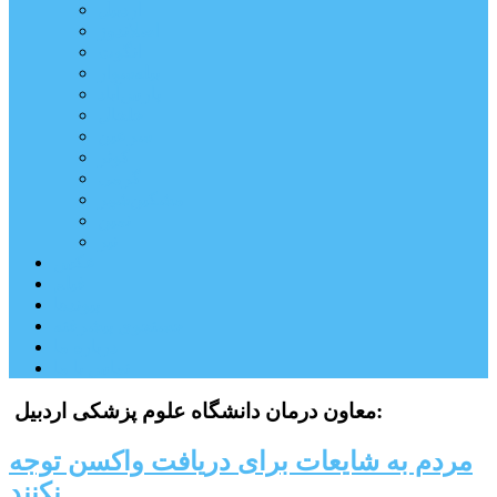
اردبیل
اصلاندوز
انگوت
بیله‌سوار
پارس‌آباد
خلخال
سرعین
کوثر
گرمی
مشکین‌شهر
نمین
نیر
عکس
فیلم
پیوندها
جستجوی پیشرفته
درباره ما
تماس با ما
معاون درمان دانشگاه علوم پزشکی اردبیل:
مردم به شایعات برای دریافت واکسن توجه
نکنند