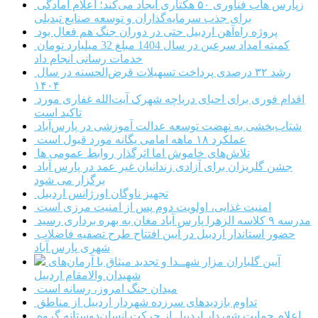
زپارس هاب فناوری ۵۰ هکتاری ایجاد می‌کند؛ اعلام آمادگی
برای جذب سرمایه‌گذاران و توسعه صنایع تبدیلی
پروژه راه‌آهن اردبیل حتی در دوران جنگ هم فعال بود
کمیته امداد سرعین در سال 1404 مبلغ 32 میلیارد تومان
خدمات رسانی انجام داد
رشد ۳۲ درصدی پرداخت تسهیلات قرض‌الحسنه در سال
۱۴۰۴
اقدام فوری برای احیای دریاچه شهرک آیت‌الله غفاری مورد
تاکید است
شتاب‌بخشی به نهضت توسعه عدالت آموزشی در پارس‌آباد
عملکرد ۱۸ ماهه امامی یگانه مورد قبول است
تلاش‌های خاموش اما اثرگذار روابط عمومی ها
جشن گلریزان برای آزادی زندانیان غیر عمد در پارس آباد
برگزار می شود
تجهیز ناوگان اورژانس اردبیل
امنیت غذایی، اولویت دوم پس از امنیت مرزی است
مدرسه ۹ کلاسه الزهرا پارس آباد مغان به بهره برداری رسید
حضور استاندار اردبیل در آیین افتتاح طرح تصفیه فاضلاب
شهری پارس آباد
آیین گلباران مزار شهــدا و تجدید میثاق با آرمان‌های
شهیدان والامقام اردبیل
میدان جنگ امروز، رسانه است
تداوم بازدیدهای سرزده شهردار اردبیل از مناطق
اعلام حمایت شهردار اردبیل از حرکت انسان‌دوستانه گروه