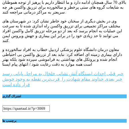
بالای 70 سال همچنان ادامه دارد و ما انتظار داریم با پرهیز از توجه هموطنان
به شایعات گروه های سنی پرخطر و سالخورده برای تزریق واکسن هر چه
سریعتر به مراکز درمانی مراجعه کنند.
وی در بخش دیگری از سخنان خود خاطر نشان کرد: در شهرستان های
مختلف مراکز تجمیعی برای تزریق واکسن راه اندازی شده تا به سرعت
این عملیات به انجام برسد که بعد از دو مرحله تزریق کامل واکسن افراد
می توانند تا حد زیادی خود را در برابر این بیماری و جهش ویروس ایمن
کنند.
معاون درمان دانشگاه علوم پزشکی اردبیل خطاب به افراد سالخورده و
دارای بیماری زمینه ای اضافه کرد: نباید بعد از تزریق واکسن بی احتیاطی
انجام شده و پروتکل های بهداشتی به فراموشی سپرده شود بلکه بهتر
است همه موارد به دقت رعایت شود./ انتهای پیام ایسنا
راهبری
خبر قبلی
احداث ایستگاه آتش نشانی خلخال به مراحل پایانی رسید
خبر بعدی
خداوند مقام شهادت را قرب‌ترین نقطه به وجود خویش
نوشته
قرار داده است
اشتراک گذاری
برچسب ها