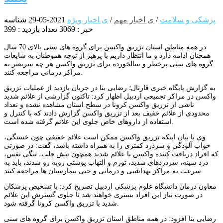
پزشکی و سلامت
/
ی اخبار مهم
/
ی اخبار ویژه
2021-05-29
شناسه
خبر : 3069
تعداد بازدید : 399
در همه مناطق استان تزریق واکسن برای گروه های سنی بالای 70 سال
همچنان ادامه دارد و ما انتظار داریم با پرهیز از توجه هموطنان به شایعات
گروه های سنی پرخطر و سالخورده برای تزریق واکسن هر چه سریعتر به
مراکز درمانی مراجعه کنند.
به گزارش پایگاه خبری قارتال؛ رضایی بنا در جریان بازدید از عملیات تزریق
واکسن در مراکز تجمیعی اردبیل اظهار کرد: تاکنون گزارشی از علائم شدید
ناشی از تزریق واکسن کرونا در سطح استان مشاهده نشده و تعداد
محدودی از علائم خفیف بعد از تزریق واکسن گزارش دادند که با کنترل و
استفاده از داروهای خاص جلوی این علائم گرفته شده است.
وی با بیان اینکه تزریق واکسن ممکن است علائم خفیفی چون خستگی،
خواب آلودگی و سردرد کمتری را به همراه داشته باشد، گفت: در صورتی
که افراد دریافت کننده واکسن با علائم شدید همچون تپش قلب، تنگی نفس،
درد سینه، سردردهای شدید، تورم و التهاب پوستی روبه رو شدند، باید به
سرعت به مراکز بهداشتی و درمانی و حتی بیمارستان ها مراجعه کنند.
معاون درمان دانشگاه علوم پزشکی اردبیل تصریح کرد: با تشخیص پزشکان
در صورت نیاز این افراد بستری خواهند شد تا جلوی گسترش این علائم
شدید با تزریق واکسن کرونا گرفته شود.
رضایی بنا افزود: در همه مناطق استان تزریق واکسن برای گروه های سنی