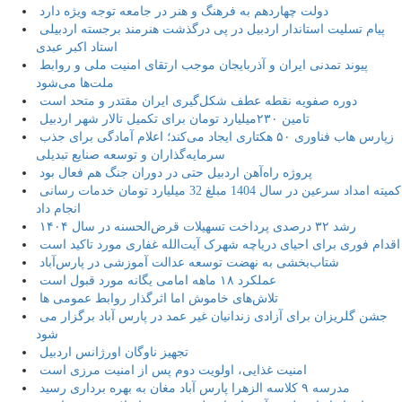
دولت چهاردهم به فرهنگ و هنر در جامعه توجه ویژه دارد
پیام تسلیت استاندار اردبیل در پی درگذشت هنرمند برجسته اردبیلی
استاد اکبر عبدی
پیوند تمدنی ایران و آذربایجان موجب ارتقای امنیت ملی و روابط
ملت‌ها می‌شود
دوره صفویه نقطه عطف شکل‌گیری ایران مقتدر و متحد است
تامین ۲۳۰میلیارد تومان برای تکمیل تالار شهر اردبیل
زپارس هاب فناوری ۵۰ هکتاری ایجاد می‌کند؛ اعلام آمادگی برای جذب
سرمایه‌گذاران و توسعه صنایع تبدیلی
پروژه راه‌آهن اردبیل حتی در دوران جنگ هم فعال بود
کمیته امداد سرعین در سال 1404 مبلغ 32 میلیارد تومان خدمات رسانی
انجام داد
رشد ۳۲ درصدی پرداخت تسهیلات قرض‌الحسنه در سال ۱۴۰۴
اقدام فوری برای احیای دریاچه شهرک آیت‌الله غفاری مورد تاکید است
شتاب‌بخشی به نهضت توسعه عدالت آموزشی در پارس‌آباد
عملکرد ۱۸ ماهه امامی یگانه مورد قبول است
تلاش‌های خاموش اما اثرگذار روابط عمومی ها
جشن گلریزان برای آزادی زندانیان غیر عمد در پارس آباد برگزار می
شود
تجهیز ناوگان اورژانس اردبیل
امنیت غذایی، اولویت دوم پس از امنیت مرزی است
مدرسه ۹ کلاسه الزهرا پارس آباد مغان به بهره برداری رسید