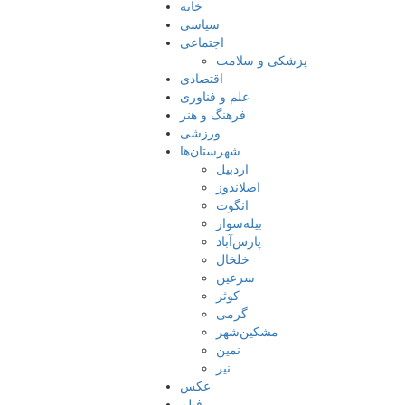
خانه
سیاسی
اجتماعی
پزشکی و سلامت
اقتصادی
علم و فناوری
فرهنگ و هنر
ورزشی
شهرستان‌ها
اردبیل
اصلاندوز
انگوت
بیله‌سوار
پارس‌آباد
خلخال
سرعین
کوثر
گرمی
مشکین‌شهر
نمین
نیر
عکس
فیلم