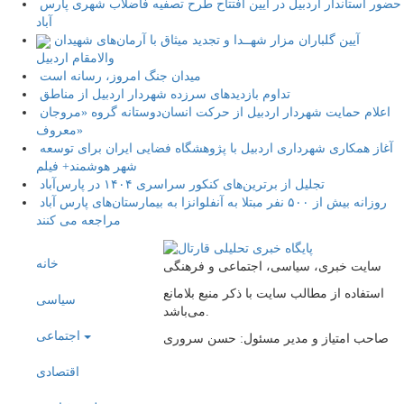
حضور استاندار اردبیل در آیین افتتاح طرح تصفیه فاضلاب شهری پارس
آباد
آیین گلباران مزار شهــدا و تجدید میثاق با آرمان‌های شهیدان
والامقام اردبیل
میدان جنگ امروز، رسانه است
تداوم بازدیدهای سرزده شهردار اردبیل از مناطق
اعلام حمایت شهردار اردبیل از حرکت انسان‌دوستانه گروه «مروجان
معروف»
آغاز همکاری شهرداری اردبیل با پژوهشگاه فضایی ایران برای توسعه
شهر هوشمند+ فیلم
تجلیل از برترین‌های کنکور سراسری ۱۴۰۴ در پارس‌آباد
روزانه بیش از ۵۰۰ نفر مبتلا به آنفلوانزا به بیمارستان‌های پارس آباد
مراجعه می کنند
خانه
سایت خبری، سیاسی، اجتماعی و فرهنگی
استفاده از مطالب سایت با ذکر منبع بلامانع
سیاسی
می‌باشد.
اجتماعی
صاحب امتیاز و مدیر مسئول: حسن سروری
اقتصادی