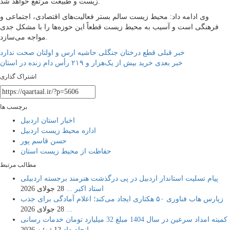
زیست و طبیعت مرتفع خواهد شد.
وی ادامه داد: محیط زیست سالم بستر فعالیت‌های اقتصادی، اجتماعی و
فرهنگی است و آسیب به محیط زیست قطعاً این حوزه‌ها را با مشکل جدی
مواجه می‌سازد.
راهبری
خبر قبلی
قطع درختان جنگلی حاشیه ارس و اولتان صحت ندارد
خبر بعدی
خرید بیش از یک‌هزار و ۲۱۹ رأس دام زنده در استان
نوشته
اشتراک گذاری
برچسب ها
اخبار استان اردبیل
اداره محیط زیست اردبیل
حسن قاسم پور
حفاظت از محیط زیست استان
مطالب مرتبط
پیام تسلیت استاندار اردبیل در پی درگذشت هنرمند برجسته اردبیلی
استاد اکبر ...
28 جولای 2026
زپارس هاب فناوری ۵۰ هکتاری ایجاد می‌کند؛ اعلام آمادگی برای جذب
...
28 جولای 2026
کمیته امداد سرعین در سال 1404 مبلغ 32 میلیارد تومان خدمات رسانی
انجام داد
12 ژوئن 2026