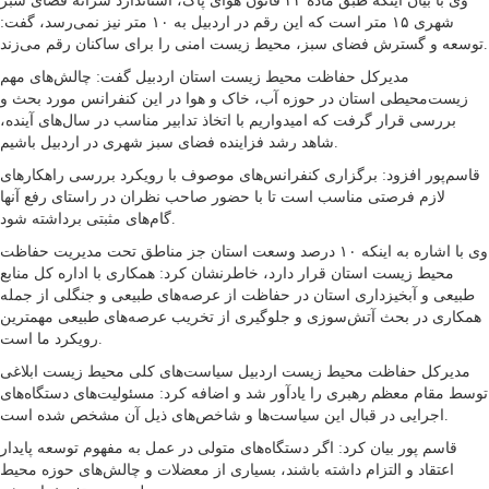
وی با بیان اینکه طبق ماده ۲۲ قانون هوای پاک، استاندارد سرانه فضای سبز
شهری ۱۵ متر است که این رقم در اردبیل به ۱۰ متر نیز نمی‌رسد، گفت:
توسعه و گسترش فضای سبز، محیط زیست امنی را برای ساکنان رقم می‌زند.
مدیرکل حفاظت محیط زیست استان اردبیل گفت: چالش‌های مهم
زیست‌محیطی استان در حوزه آب، خاک و هوا در این کنفرانس مورد بحث و
بررسی قرار گرفت که امیدواریم با اتخاذ تدابیر مناسب در سال‌های آینده،
شاهد رشد فزاینده فضای سبز شهری در اردبیل باشیم.
قاسم‌پور افزود: برگزاری کنفرانس‌های موصوف با رویکرد بررسی راهکارهای
لازم فرصتی مناسب است تا با حضور صاحب نظران در راستای رفع آنها
گام‌های مثبتی برداشته شود.
وی با اشاره به اینکه ۱۰ درصد وسعت استان جز مناطق تحت مدیریت حفاظت
محیط زیست استان قرار دارد، خاطرنشان کرد: همکاری با اداره کل منابع
طبیعی و آبخیزداری استان در حفاظت از عرصه‌های طبیعی و جنگلی از جمله
همکاری در بحث آتش‌سوزی و جلوگیری از تخریب عرصه‌های طبیعی مهمترین
رویکرد ما است.
مدیرکل حفاظت محیط زیست اردبیل سیاست‌های کلی محیط زیست ابلاغی
توسط مقام معظم رهبری را یادآور شد و اضافه کرد: مسئولیت‌های دستگاه‌های
اجرایی در قبال این سیاست‌ها و شاخص‌های ذیل آن مشخص شده است.
قاسم پور بیان کرد: اگر دستگاه‌های متولی در عمل به مفهوم توسعه پایدار
اعتقاد و التزام داشته باشند، بسیاری از معضلات و چالش‌های حوزه محیط