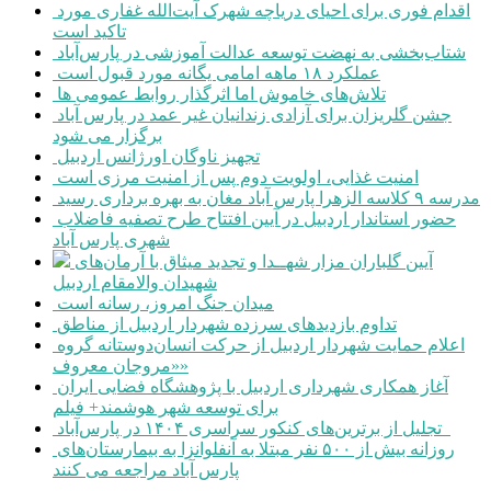
اقدام فوری برای احیای دریاچه شهرک آیت‌الله غفاری مورد
تاکید است
شتاب‌بخشی به نهضت توسعه عدالت آموزشی در پارس‌آباد
عملکرد ۱۸ ماهه امامی یگانه مورد قبول است
تلاش‌های خاموش اما اثرگذار روابط عمومی ها
جشن گلریزان برای آزادی زندانیان غیر عمد در پارس آباد
برگزار می شود
تجهیز ناوگان اورژانس اردبیل
امنیت غذایی، اولویت دوم پس از امنیت مرزی است
مدرسه ۹ کلاسه الزهرا پارس آباد مغان به بهره برداری رسید
حضور استاندار اردبیل در آیین افتتاح طرح تصفیه فاضلاب
شهری پارس آباد
آیین گلباران مزار شهــدا و تجدید میثاق با آرمان‌های
شهیدان والامقام اردبیل
میدان جنگ امروز، رسانه است
تداوم بازدیدهای سرزده شهردار اردبیل از مناطق
اعلام حمایت شهردار اردبیل از حرکت انسان‌دوستانه گروه
«مروجان معروف»
آغاز همکاری شهرداری اردبیل با پژوهشگاه فضایی ایران
برای توسعه شهر هوشمند+ فیلم
تجلیل از برترین‌های کنکور سراسری ۱۴۰۴ در پارس‌آباد
روزانه بیش از ۵۰۰ نفر مبتلا به آنفلوانزا به بیمارستان‌های
پارس آباد مراجعه می کنند