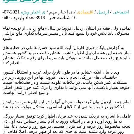
اجتماعی
/
اردبیل
/
اقتصادی
/
ی اخبار مهم
/
ی اخبار ویژه
2021-07-
16
شناسه خبر : 3919
تعداد بازدید : 640
نماینده ولی فقیه در استان اردبیل افزود: در سال «مانع زدایی از تولید» تمام
مسئولان باید تلاش خود را بسیج کنند تا در مسیر سرمایه‌گذاری مانع تراشی
نشود.
به گزارش پایگاه خبری قارتال؛ آیت الله سید حسن عاملی در خطبه‌ های
نماز جمعه این هفته اردبیل اظهار داشت: عشایر، قطب تولید کشور هستند و
نباید هیچ وقت معطل بمانند؛ مسؤولان باید سریعا برای رفع مشکلات عشایر
اقدام کنند.
وی با بیان اینکه عشایر ما در طول تاریخ برای عزت و استقلال کشور،
جانفشانی‌ های بزرگی انجام دادند، افزود: آنها در این روزها، زیر بار
مشکلات کمر شکن ماندند، در ییلاقات علوفه نیست و در قشلاقات، قیمت
علوفه بسیار بالاست، آنها نمی‌ توانند دامداری را ترک کنند چون شغل اصلی
و منبع اصلی درآمد آنهاست.
امام جمعه اردبیل بیان کرد: دولت مردان آنها را در این ایام عسرت دریابند و
الا کشور در تأمین بخشی از کالاهای اساسی با مشکل مواجه خواهد شد.
عاملی با اشاره به نزدیک شدن به عید قربان اظهار کرد: توفیق بسیار بزرگی
به ما روی آورده و ما در آستانه ورود به ایام بسیار حساس دهه اول ذی
الحجه مخصوصا روز عرفه و عید قربان هستیم، در هیچ روز و شب، دعا، مثل
روز عرفه وارد نشده است به حدی که بعد از ظهر عرفه، اصلا کفاف آن