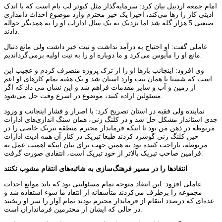
امام جمعه اردبیل بیان کرد: سرمایه‌گذار مثل کبوتر لب بام است که با اندک
اذیتی کار را رها می‌کند، اخیرا یک خیر محترم وارد موضوع احداث دامداری
صنعتی 5 هزار گله شد اما نزدیک به یک سال ادارات او را به همدیگر حواله
دادند.
عاملی گفت: او احتیاج به درآمد نداشت و نیت خیر داشت ولی مانع دنبال
مانع او را مأیوس می‌کرد و ما دوباره او را به نیت اولیه برمی‌گرداندیم.
وی افزود: اینجانب بارها او را از ترک پروژه منصرف کردم و عجیب این
است که شستا با همان نیت وارد استان شد و یک هفته تمام کارهای او اعم
از زمین و آب و سایر مقدمات فراهم شد و این نشان می داد که اگر
مسئولین اراده کنند، موضوع در اسرع وقت حل می‌شود.
نماینده ولی فقیه در استان تصریح کرد: با اصرار و فشار اینجانب و ورود
جدی استاندار مشکل حل شد و در کلنگ زنی، همان سنگ اندازی‌های ادارات
مربوطه در ذهن من بود تا اینکه فرماندار محترم منطقه تبریک خاصی را در
حین کلنگ زنی گوشزد کردند طبعا تبریک در کنار آن همه اذیت ادارات
مربوطه، ناراحت کننده بود به همین جهت برای بیان اینکه اهمیت عمل به
فرامین صاحب تبریک بالاتر از خود تبریک است، انتقادی صورت گرفت.
انتقادها را در مسیر فرهنگ‌سازی به شائبه‌های انتقام مشوب نکنند
عاملی افزود: این انتقاد متوجه تمام مسئولینی بود که باید موانع احداث
مجموعه را برطرف می‌کردند متأسفانه از انتقاد ما سوء استفاده شد و
عده‌ای که درصدد انتقام از فرماندار محترم بودند تمام آوار را سر او ریختند
در حالی که ایشان از محترمین فرمانداران است.