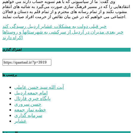
وی گفت: ما از سیاسیونی که با هم تسویه حساب دارند می خواهیم
انتقادهایی را که در مسیر فرهنگ سازی صورت می‌گیرد به شائبه های انتقام
مشوب نکنند و از تمام رسانه های محترم و از تمام قلم به دستان و فعالان
اجتماعی می خواهیم که در عین بیان نقائص از حرمت افراد صیانت نمایند.
راهبری
خبر قبلی
دولت به مشکلات عشایر اردبیل رسیدگی کند
خبر بعدی
مدیران در اردبیل از سرکشی به شهرستانها و روستاها
نوشته
اکراه دارند
اشتراک گذاری
برچسب ها
آیت الله سید حسن عاملی
امام جمعه اردبیل
پايگاه خبري قارتال
حسن سروری
خطبه نماز جمعه
سرمایه گذاری
عشایر
مطالب مرتبط