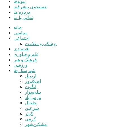
پیوندها
جستجوی پیشرفته
درباره ما
تماس با ما
خانه
سیاسی
اجتماعی
پزشکی و سلامت
اقتصادی
علم و فناوری
فرهنگ و هنر
ورزشی
شهرستان‌ها
اردبیل
اصلاندوز
انگوت
بیله‌سوار
پارس‌آباد
خلخال
سرعین
کوثر
گرمی
مشکین‌شهر