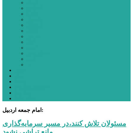
اردبیل
اصلاندوز
انگوت
بیله‌سوار
پارس‌آباد
خلخال
سرعین
کوثر
گرمی
مشکین‌شهر
نمین
نیر
عکس
فیلم
پیوندها
جستجوی پیشرفته
درباره ما
تماس با ما
امام جمعه اردبیل:
مسئولان تلاش کنند،در مسیر سرمایه‌گذاری
مانع تراشی نشود