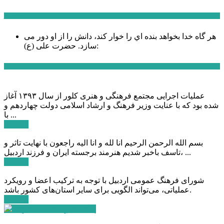
سخن روز
هر گاه خدا بخواهد بنده اي را خوار كند، دانش را از او دور می
حضرت علی (ع):
سازد.
اخبار ویژه
عملیات اجرایی مجتمع فرهنگی و هنری کلور از سال ۱۳۹۳ آغاز
شده بود که با عنایت وزیر فرهنگ و ارشاد اسلامی دولت چهاردهم و
با ...
ادامه ...
بسم الله الرحمن الرحیم انا لله و انا الیه راجعون با نهایت تاثر و
تاسف باخبر شدیم هنرمند برجسته ایران و فرزند اردبیل، ...
ادامه ...
شورای فرهنگ عمومی اردبیل با توجه به ترکیب اعضا و رویکرد
عملیاتی، می‌تواند الگویی برای سایر استان‌های کشور باشد.
ادامه ...