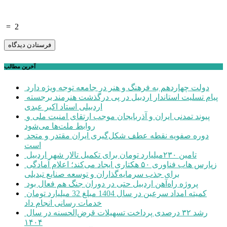
=
2
آخرین مطالب
دولت چهاردهم به فرهنگ و هنر در جامعه توجه ویژه دارد
پیام تسلیت استاندار اردبیل در پی درگذشت هنرمند برجسته
اردبیلی استاد اکبر عبدی
پیوند تمدنی ایران و آذربایجان موجب ارتقای امنیت ملی و
روابط ملت‌ها می‌شود
دوره صفویه نقطه عطف شکل‌گیری ایران مقتدر و متحد
است
تامین ۲۳۰میلیارد تومان برای تکمیل تالار شهر اردبیل
زپارس هاب فناوری ۵۰ هکتاری ایجاد می‌کند؛ اعلام آمادگی
برای جذب سرمایه‌گذاران و توسعه صنایع تبدیلی
پروژه راه‌آهن اردبیل حتی در دوران جنگ هم فعال بود
کمیته امداد سرعین در سال 1404 مبلغ 32 میلیارد تومان
خدمات رسانی انجام داد
رشد ۳۲ درصدی پرداخت تسهیلات قرض‌الحسنه در سال
۱۴۰۴