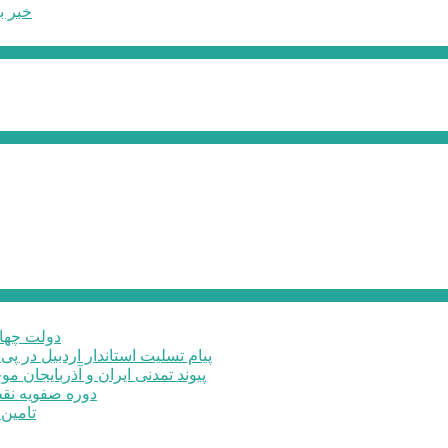
خبر ب
دولت چهار
پیام تسلیت استاندار اردبیل در پی
پیوند تمدنی ایران و آذربایجان 
دوره صفویه نق
تامین ۲۳۰میلیارد تومان برای تکمیل تالار شهر ارد