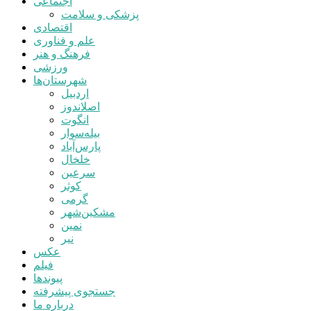
اجتماعی
پزشکی و سلامت
اقتصادی
علم و فناوری
فرهنگ و هنر
ورزشی
شهرستان‌ها
اردبیل
اصلاندوز
انگوت
بیله‌سوار
پارس‌آباد
خلخال
سرعین
کوثر
گرمی
مشکین‌شهر
نمین
نیر
عکس
فیلم
پیوندها
جستجوی پیشرفته
درباره ما