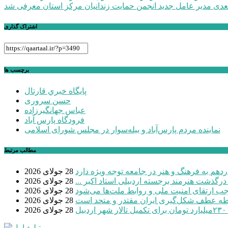
عدی
مدیر عامل جدید انجمن حمایت زندانیان مرکز استان معرفی شد
نوشته
اشتراک گذاری
برچسب ها
پايگاه خبري قارتال
حسن سروری
عباس جهانگیرزاده
فرودگاه پارس آباد
نماینده مردم پارس‌آباد و بیله‌سوار در مجلس شورای اسلامی
مطالب مرتبط
دهم به فرهنگ و هنر در جامعه توجه ویژه دارد
28 جولای 2026
 درگذشت هنرمند برجسته اردبیلی استاد اکبر ...
28 جولای 2026
موجب ارتقای امنیت ملی و روابط ملت‌ها می‌شود
28 جولای 2026
طه عطف شکل‌گیری ایران مقتدر و متحد است
28 جولای 2026
بیل
28 جولای 2026