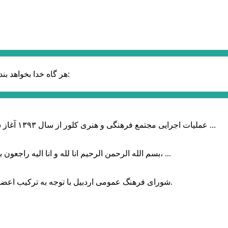
حضرت علی (ع):
هر گاه خدا بخواهد بند
عملیات اجرایی مجتمع فرهنگی و هنری کلور از سال ۱۳۹۳ آغاز شده بود که با عنایت وزیر فرهنگ و ارشاد اسلامی دولت چهاردهم و با ...
بسم الله الرحمن الرحیم انا لله و انا الیه راجعون با نهایت تاثر و تاسف باخبر شدیم هنرمند برجسته ایران و فرزند اردبیل، ...
شورای فرهنگ عمومی اردبیل با توجه به ترکیب اعضا و رویکرد عملیاتی، می‌تواند الگویی برای سایر استان‌های کشور باشد.