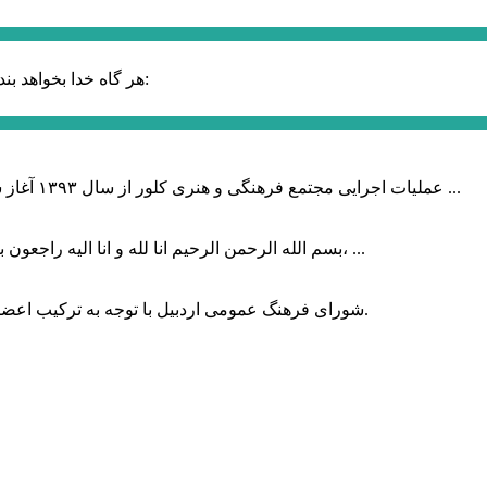
حضرت علی (ع):
هر گاه خدا بخواهد بند
عملیات اجرایی مجتمع فرهنگی و هنری کلور از سال ۱۳۹۳ آغاز شده بود که با عنایت وزیر فرهنگ و ارشاد اسلامی دولت چهاردهم و با ...
بسم الله الرحمن الرحیم انا لله و انا الیه راجعون با نهایت تاثر و تاسف باخبر شدیم هنرمند برجسته ایران و فرزند اردبیل، ...
شورای فرهنگ عمومی اردبیل با توجه به ترکیب اعضا و رویکرد عملیاتی، می‌تواند الگویی برای سایر استان‌های کشور باشد.