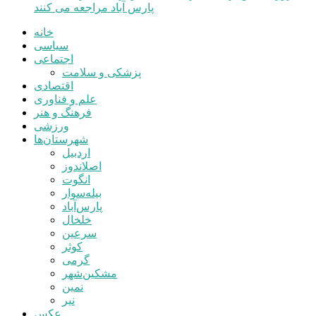
پارس آباد مراجعه می کنند
خانه
سیاسی
اجتماعی
پزشکی و سلامت
اقتصادی
علم و فناوری
فرهنگ و هنر
ورزشی
شهرستان‌ها
اردبیل
اصلاندوز
انگوت
بیله‌سوار
پارس‌آباد
خلخال
سرعین
کوثر
گرمی
مشکین‌شهر
نمین
نیر
عکس