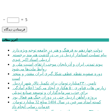
−
=
5
آخرین مطالب
دولت چهاردهم به فرهنگ و هنر در جامعه توجه ویژه دارد
پیام تسلیت استاندار اردبیل در پی درگذشت هنرمند برجسته
اردبیلی استاد اکبر عبدی
پیوند تمدنی ایران و آذربایجان موجب ارتقای امنیت ملی و
روابط ملت‌ها می‌شود
دوره صفویه نقطه عطف شکل‌گیری ایران مقتدر و متحد
است
تامین ۲۳۰میلیارد تومان برای تکمیل تالار شهر اردبیل
زپارس هاب فناوری ۵۰ هکتاری ایجاد می‌کند؛ اعلام آمادگی
برای جذب سرمایه‌گذاران و توسعه صنایع تبدیلی
پروژه راه‌آهن اردبیل حتی در دوران جنگ هم فعال بود
کمیته امداد سرعین در سال 1404 مبلغ 32 میلیارد تومان
خدمات رسانی انجام داد