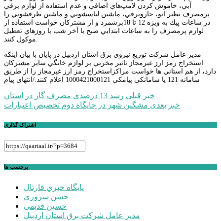
آبي، خاموش کردن لامپ‌هاي اضافي و عدم استفاده از لوازم برقي
پرمصرف نظير اتو، جاروبرقي، ماشين لباسشويي و ماشين ظرفشويي را
در ساعات پيك به ويژه 12 تا 18برشمرد و از مشتركان خواست استفاده از
لوازم پرمصرف را به ساعات ابتدايي صبح يا آخر شب يا روزهاي تعطيل
موكول کنند.
مدير عامل شركت توزيع نيروي برق استان اردبيل در پايان با بيان اينكه
استخراج رمز ارز غيرمجاز تاثير مخربي بر لوازم خانگي ساير مشتركان
دارد، از هم استاني‌ ها خواست مراكزاستخراج رمز ارز غيرمجاز را از طريق
سامانه 121 يا سامانكي پيامكي 1000421000121 اعلام کنند./انتهای پیام
راهبری
خبر قبلی
رشد 13 درصدی مصرف گاز در استان
خبر بعدی
مشگین شهر در جایگاه دوم تخصیص اعتبارات
نوشته
اشتراک گذاری
برچسب ها
پايگاه خبري قارتال
حسن سروری
حسین قدیمی
مدیر عامل شرکت برق استان اردبیل