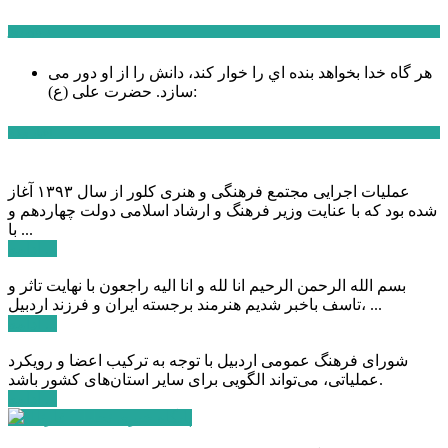
سخن روز
هر گاه خدا بخواهد بنده اي را خوار كند، دانش را از او دور می
حضرت علی (ع):
سازد.
اخبار ویژه
عملیات اجرایی مجتمع فرهنگی و هنری کلور از سال ۱۳۹۳ آغاز
شده بود که با عنایت وزیر فرهنگ و ارشاد اسلامی دولت چهاردهم و
با ...
ادامه ...
بسم الله الرحمن الرحیم انا لله و انا الیه راجعون با نهایت تاثر و
تاسف باخبر شدیم هنرمند برجسته ایران و فرزند اردبیل، ...
ادامه ...
شورای فرهنگ عمومی اردبیل با توجه به ترکیب اعضا و رویکرد
عملیاتی، می‌تواند الگویی برای سایر استان‌های کشور باشد.
ادامه ...