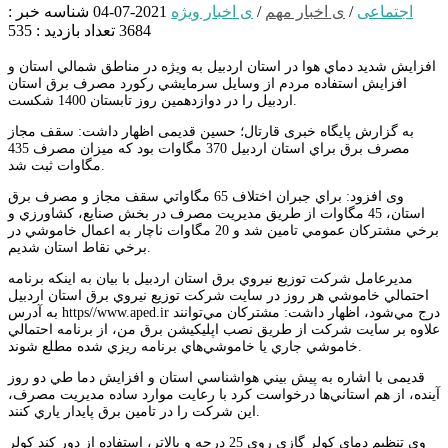
اجتماعی
/
ی اخبار مهم
/
ی اخبار ویژه
2021-07-04
شناسه خبر :
3684
تعداد بازدید : 535
افزايش شديد دماي هوا در استان اردبيل به ويژه در مناطق شمالي استان و
افزايش استفاده مردم از وسايل سرمايشي ركورد مصرف برق استان
اردبيل را در دوازدهمين روز تابستان 1400 شكست.
به گزارش پایگاه خبری قارتال؛ حسین قدیمی اظهار داشت: سقف مجاز
مصرف برق براي استان اردبيل 370 مگاوات بود كه ميزان مصرف 435
مگاوات ثبت شد.
وی افزود: براي جبران اختلاف 65 مگاواتي سقف مجاز و مصرف برق
استان، 45 مگاوات از طريق مديريت مصرف در بخش صنايع، كشاورزي و
برخي مشتركان عمومي تامين شد و 20 مگاوات ناچار به اعمال خاموشي در
برخي نقاط استان شديم.
مديرعامل شركت توزيع نيروي برق استان اردبيل با بيان به اينكه برنامه
احتمالي خاموشي هر روز در سايت شركت توزيع نيروي برق استان اردبيل
به آدرس https//www.aped.ir درج مي‌شود، اظهار داشت: مشتركان مي‌توانند
علاوه بر سايت شركت از طريق نصب اپليكيشن برق من، از برنامه احتمالي
خاموشي جاري يا خاموشي‌هاي برنامه ريزي شده مطلع شوند.
قدیمی با اشاره به پيش بيني هواشناسي استان و افزايش دما طي دو روز
آينده، از هم استاني‌ها درخواست كرد با رعايت موارد ساده مديريت مصرف،
اين شركت را در تامين برق پايدار ياري كنند.
وی تنظيم دماي كولر گازي روي 25 درجه و بالاتر، استفاده از دور كند كولر