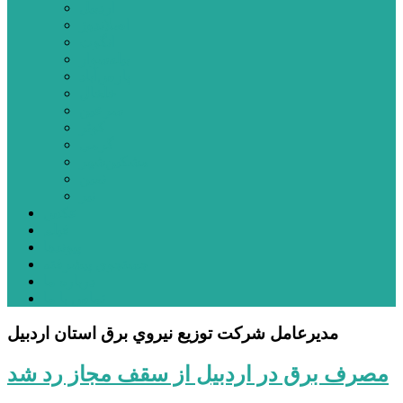
اردبیل
اصلاندوز
انگوت
بیله‌سوار
پارس‌آباد
خلخال
سرعین
کوثر
گرمی
مشکین‌شهر
نمین
نیر
عکس
فیلم
پیوندها
جستجوی پیشرفته
درباره ما
تماس با ما
مديرعامل شركت توزيع نيروي برق استان اردبيل
مصرف برق در اردبیل از سقف مجاز رد شد