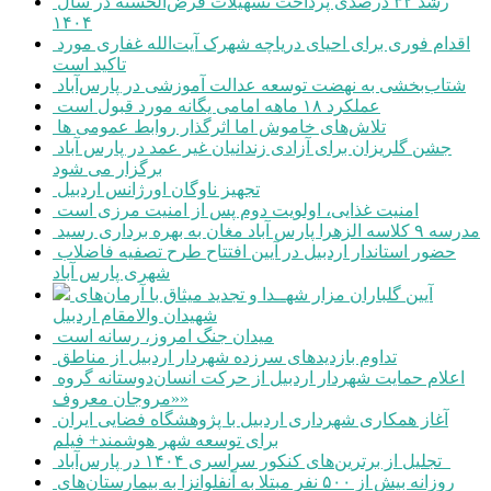
رشد ۳۲ درصدی پرداخت تسهیلات قرض‌الحسنه در سال
۱۴۰۴
اقدام فوری برای احیای دریاچه شهرک آیت‌الله غفاری مورد
تاکید است
شتاب‌بخشی به نهضت توسعه عدالت آموزشی در پارس‌آباد
عملکرد ۱۸ ماهه امامی یگانه مورد قبول است
تلاش‌های خاموش اما اثرگذار روابط عمومی ها
جشن گلریزان برای آزادی زندانیان غیر عمد در پارس آباد
برگزار می شود
تجهیز ناوگان اورژانس اردبیل
امنیت غذایی، اولویت دوم پس از امنیت مرزی است
مدرسه ۹ کلاسه الزهرا پارس آباد مغان به بهره برداری رسید
حضور استاندار اردبیل در آیین افتتاح طرح تصفیه فاضلاب
شهری پارس آباد
آیین گلباران مزار شهــدا و تجدید میثاق با آرمان‌های
شهیدان والامقام اردبیل
میدان جنگ امروز، رسانه است
تداوم بازدیدهای سرزده شهردار اردبیل از مناطق
اعلام حمایت شهردار اردبیل از حرکت انسان‌دوستانه گروه
«مروجان معروف»
آغاز همکاری شهرداری اردبیل با پژوهشگاه فضایی ایران
برای توسعه شهر هوشمند+ فیلم
تجلیل از برترین‌های کنکور سراسری ۱۴۰۴ در پارس‌آباد
روزانه بیش از ۵۰۰ نفر مبتلا به آنفلوانزا به بیمارستان‌های