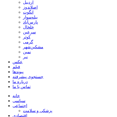
اردبیل
اصلاندوز
انگوت
بیله‌سوار
پارس‌آباد
خلخال
سرعین
کوثر
گرمی
مشکین‌شهر
نمین
نیر
عکس
فیلم
پیوندها
جستجوی پیشرفته
درباره ما
تماس با ما
خانه
سیاسی
اجتماعی
پزشکی و سلامت
اقتصادی