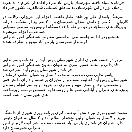
فرمانده سپاه ناحیه شهرستان پارس آباد نیز در ادامه از اعزام ۸۰۰ نفربه
راهیان نور در این شهرستان به مناطق عملیاتی شمالغرب کشور خبر داد.
سرهنگ پاسدار علی پیرجاهد اظهار داشت: اعزام این عزیزان درقالب دو
کاروان ۵۰۰ نفر از دانش‌آموزان شهرستان و ۳۰۰ نفر نیز از محلات ،ادارات
و پایگاه های مساجد در دو مرحله با ۱۶ دستگاه اتوبوس به مناطق عملیاتی
شمالغرب اعزام می‌شوند.
همچنین در ادامه جلسه طی مراسمی معاونت هماهنگی امور عمرانی
فرماندار شهرستان پارس آباد تودیع و معارفه شدند.
امروز در جلسه شورای اداری شهرستان پارس آباد از خدمات یاسر ندایی
قدردانی و محمد حسین نوری به عنوان معاون هماهنگی امور عمرانی
فرماندار شهرستان پارس آباد معرفی شد.
یاسر ندایی طی دو دوره به مدت ۶ سال به عنوان معاون فرماندار
شهرستان پارس آباد فعالیت نموده و از مدیران برجسته و دارای دانش فنی
و تخصصی بوده و نقش مهم و موثری در تعریف و به سر انجام رساندن
پروژه های عمران و آبادانی شهر ها و روستاها به خصوص توسعه زیرساخت
های شهرستان داشته است.
محمد حسین نوری نیز دانش آموخته دکتری برنامه ریزی شهری از دانشگاه
تبریز و ۴ سال به عنوان اولین بخشدار اسلام آباد و ۳ سال به عنوان رئیس
اداره عمران فرمانداری پارس آباد خدمت نموده و اشرافیت لازم بر امور
عمرانی شهرستان دارد.