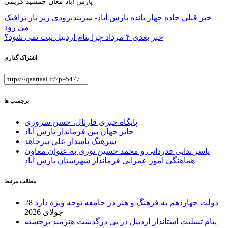
پارس آباد مغان جمشید کریمی
راهبری
خبر قبلی
جاده چهار بانده پارس آباد- سربندبزودی زیر بار ترافیک
می رود
نوشته
خبر بعدی
۴ مرداد چرا بنام اردبیل ثبت نمی شود؟
اشتراک گذاری
برچسب ها
پایگاه خبری قارتال، حسن سروری
جابر جهان بین فرماندار پارس آباد
سرهنگ پاسدار علی پیرجاهد
یاسر ندایی قدردانی و محمد حسین نوری به عنوان معاون
هماهنگی امور عمرانی فرماندار شهرستان پارس آباد
مطالب مرتبط
دولت چهاردهم به فرهنگ و هنر در جامعه توجه ویژه دارد
28
جولای 2026
پیام تسلیت استاندار اردبیل در پی درگذشت هنرمند برجسته