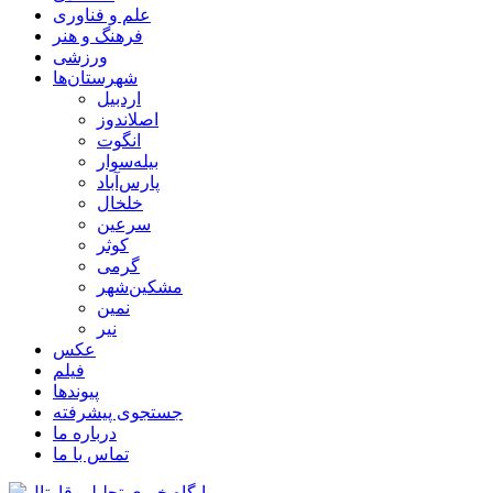
علم و فناوری
فرهنگ و هنر
ورزشی
شهرستان‌ها
اردبیل
اصلاندوز
انگوت
بیله‌سوار
پارس‌آباد
خلخال
سرعین
کوثر
گرمی
مشکین‌شهر
نمین
نیر
عکس
فیلم
پیوندها
جستجوی پیشرفته
درباره ما
تماس با ما