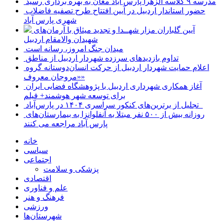
مدرسه ۹ کلاسه الزهرا پارس آباد مغان به بهره برداری رسید
حضور استاندار اردبیل در آیین افتتاح طرح تصفیه فاضلاب
شهری پارس آباد
آیین گلباران مزار شهــدا و تجدید میثاق با آرمان‌های
شهیدان والامقام اردبیل
میدان جنگ امروز، رسانه است
تداوم بازدیدهای سرزده شهردار اردبیل از مناطق
اعلام حمایت شهردار اردبیل از حرکت انسان‌دوستانه گروه
«مروجان معروف»
آغاز همکاری شهرداری اردبیل با پژوهشگاه فضایی ایران
برای توسعه شهر هوشمند+ فیلم
تجلیل از برترین‌های کنکور سراسری ۱۴۰۴ در پارس‌آباد
روزانه بیش از ۵۰۰ نفر مبتلا به آنفلوانزا به بیمارستان‌های
پارس آباد مراجعه می کنند
خانه
سیاسی
اجتماعی
پزشکی و سلامت
اقتصادی
علم و فناوری
فرهنگ و هنر
ورزشی
شهرستان‌ها