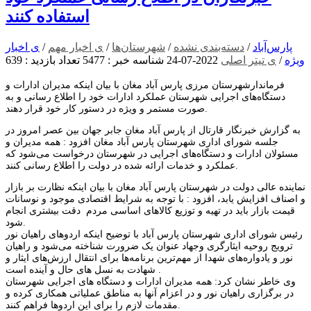
استفاده کنند
پارس‌آباد
/
دسته‌بندی نشده
/
شهرستان‌ها
/
ی اخبار مهم
/
ی اخبار
ویژه
/
ی تیتر اصلی
2022-07-24
شناسه خبر : 5477
تعداد بازدید : 639
فرماندارشهرستان مرزی پارس آباد مغان با بیان اینکه مدیران ادارات و
دستگاه‌های اجرایی شهرستان عملکرد ادارات خود را اطلاع رسانی و به
صورت مستمر و ویژه در دستور کار خود قرار دهند.
به گزارش خبرنگار قارتال از پارس آباد مغان جابر جهان بین عصر امروز در
جلسه شورای اداری شهرستان پارس آباد مغان افزود : همه مدیران و
مسئولان ادارات و دستگاه‌های اجرایی در شهرستان درخواست می‌شود که
عملکرد و خدمات ارائه شده در دولت را اطلاع رسانی کنند.
نماینده عالی دولت در شهرستان پارس آباد مغان با بیان اینکه نظارت بر بازار
و اصناف افزایش یابد، افزود : با توجه به شرایط اقتصادی موجود و نوسانات
قیمت بازار باید در تهیه و توزیع کالاهای اساسی مردم دقت بیشتری انجام
شود.
رئیس شورای اداری شهرستان پارس آباد با توضیح اینکه اردوهای راهیان نور
ترویج روحیه ایثارگری وجهاد عنوان یک ضرورت شناخته می‌شود و راهیان
نور و یادواره‌های شهدا از مهم‌ترین برنامه‌ها برای انتقال ارزش‌های ایثار و
شهادت به نسل های حال و آینده است .
وی خاطر نشان کرد: همه مدیران ادارات و دستگاه های اجرایی شهرستان
در برگزاری راهیان نور و در اعزام آنها به مناطق عملیاتی همکاری کرده و
مقدمات لازم را برای این اردوها فراهم کنند.