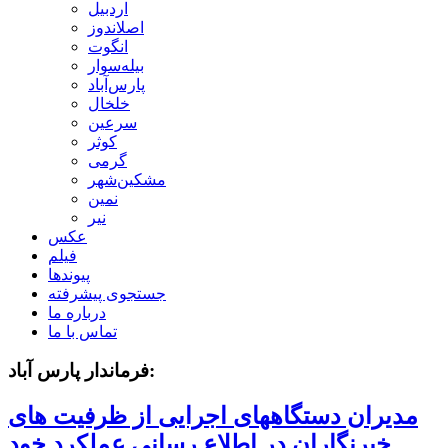
اردبیل
اصلاندوز
انگوت
بیله‌سوار
پارس‌آباد
خلخال
سرعین
کوثر
گرمی
مشکین‌شهر
نمین
نیر
عکس
فیلم
پیوندها
جستجوی پیشرفته
درباره ما
تماس با ما
فرماندار پارس آباد:
مدیران دستگاههای اجرایی از ظرفیت های
خبرنگاران در اطلاع رسانی عملکرد خود