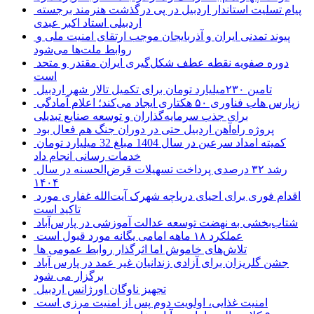
پیام تسلیت استاندار اردبیل در پی درگذشت هنرمند برجسته
اردبیلی استاد اکبر عبدی
پیوند تمدنی ایران و آذربایجان موجب ارتقای امنیت ملی و
روابط ملت‌ها می‌شود
دوره صفویه نقطه عطف شکل‌گیری ایران مقتدر و متحد
است
تامین ۲۳۰میلیارد تومان برای تکمیل تالار شهر اردبیل
زپارس هاب فناوری ۵۰ هکتاری ایجاد می‌کند؛ اعلام آمادگی
برای جذب سرمایه‌گذاران و توسعه صنایع تبدیلی
پروژه راه‌آهن اردبیل حتی در دوران جنگ هم فعال بود
کمیته امداد سرعین در سال 1404 مبلغ 32 میلیارد تومان
خدمات رسانی انجام داد
رشد ۳۲ درصدی پرداخت تسهیلات قرض‌الحسنه در سال
۱۴۰۴
اقدام فوری برای احیای دریاچه شهرک آیت‌الله غفاری مورد
تاکید است
شتاب‌بخشی به نهضت توسعه عدالت آموزشی در پارس‌آباد
عملکرد ۱۸ ماهه امامی یگانه مورد قبول است
تلاش‌های خاموش اما اثرگذار روابط عمومی ها
جشن گلریزان برای آزادی زندانیان غیر عمد در پارس آباد
برگزار می شود
تجهیز ناوگان اورژانس اردبیل
امنیت غذایی، اولویت دوم پس از امنیت مرزی است