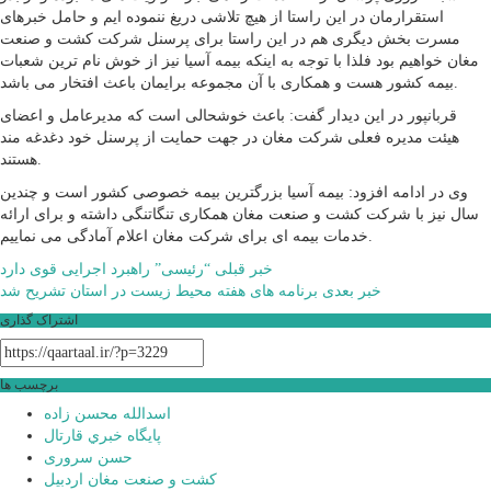
استقرارمان در این راستا از هیچ تلاشی دریغ ننموده ایم و حامل خبرهای
مسرت بخش دیگری هم در این راستا برای پرسنل شرکت کشت و صنعت
مغان خواهیم بود فلذا با توجه به اینکه بیمه آسیا نیز از خوش نام ترین شعبات
بیمه کشور هست و همکاری با آن مجموعه برایمان باعث افتخار می باشد.
قربانپور در این دیدار گفت: باعث خوشحالی است که مدیرعامل و اعضای
هیئت مدیره فعلی شرکت مغان در جهت حمایت از پرسنل خود دغدغه مند
هستند.
وی در ادامه افزود: بیمه آسیا بزرگترین بیمه خصوصی کشور است و چندین
سال نیز با شرکت کشت و صنعت مغان همکاری تنگاتنگی داشته و برای ارائه
خدمات بیمه ای برای شرکت مغان اعلام آمادگی می نماییم.
راهبری
خبر قبلی
“رئیسی” راهبرد اجرایی قوی‌ دارد
خبر بعدی
برنامه های هفته محیط زیست در استان تشریح شد
نوشته
اشتراک گذاری
برچسب ها
اسدالله محسن زاده
پايگاه خبري قارتال
حسن سروری
کشت و صنعت مغان اردبیل