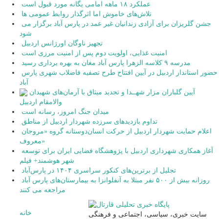
عملکرد ۱۸ ماهه امامی یگانه مورد قبول است
تلاش‌های خاموش اما اثرگذار روابط عمومی ها
جشن گلریزان برای آزادی زندانیان غیر عمد در پارس آباد برگزار می
شود
تجهیز ناوگان اورژانس اردبیل
امنیت غذایی، اولویت دوم پس از امنیت مرزی است
مدرسه ۹ کلاسه الزهرا پارس آباد مغان به بهره برداری رسید
حضور استاندار اردبیل در آیین افتتاح طرح تصفیه فاضلاب شهری پارس
آباد
آیین گلباران مزار شهــدا و تجدید میثاق با آرمان‌های شهیدان
والامقام اردبیل
میدان جنگ امروز، رسانه است
تداوم بازدیدهای سرزده شهردار اردبیل از مناطق
اعلام حمایت شهردار اردبیل از حرکت انسان‌دوستانه گروه «مروجان
معروف»
آغاز همکاری شهرداری اردبیل با پژوهشگاه فضایی ایران برای توسعه
شهر هوشمند+ فیلم
تجلیل از برترین‌های کنکور سراسری ۱۴۰۴ در پارس‌آباد
روزانه بیش از ۵۰۰ نفر مبتلا به آنفلوانزا به بیمارستان‌های پارس آباد
مراجعه می کنند
خانه
سایت خبری، سیاسی، اجتماعی و فرهنگی