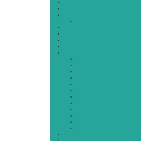
خانه
سیاسی
اجتماعی
پزشکی و سلامت
اقتصادی
علم و فناوری
فرهنگ و هنر
ورزشی
شهرستان‌ها
اردبیل
اصلاندوز
انگوت
بیله‌سوار
پارس‌آباد
خلخال
سرعین
کوثر
گرمی
مشکین‌شهر
نمین
نیر
عکس
فیلم