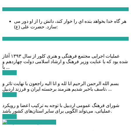
سخن روز
هر گاه خدا بخواهد بنده اي را خوار كند، دانش را از او دور می
حضرت علی (ع):
سازد.
اخبار ویژه
عملیات اجرایی مجتمع فرهنگی و هنری کلور از سال ۱۳۹۳ آغاز
شده بود که با عنایت وزیر فرهنگ و ارشاد اسلامی دولت چهاردهم و
با ...
ادامه ...
بسم الله الرحمن الرحیم انا لله و انا الیه راجعون با نهایت تاثر و
تاسف باخبر شدیم هنرمند برجسته ایران و فرزند اردبیل، ...
ادامه ...
شورای فرهنگ عمومی اردبیل با توجه به ترکیب اعضا و رویکرد
عملیاتی، می‌تواند الگویی برای سایر استان‌های کشور باشد.
ادامه ...