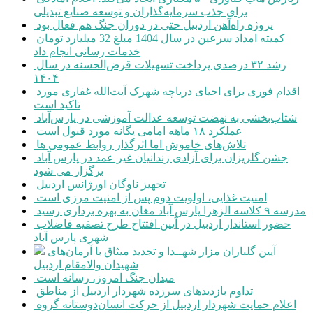
برای جذب سرمایه‌گذاران و توسعه صنایع تبدیلی
پروژه راه‌آهن اردبیل حتی در دوران جنگ هم فعال بود
کمیته امداد سرعین در سال 1404 مبلغ 32 میلیارد تومان
خدمات رسانی انجام داد
رشد ۳۲ درصدی پرداخت تسهیلات قرض‌الحسنه در سال
۱۴۰۴
اقدام فوری برای احیای دریاچه شهرک آیت‌الله غفاری مورد
تاکید است
شتاب‌بخشی به نهضت توسعه عدالت آموزشی در پارس‌آباد
عملکرد ۱۸ ماهه امامی یگانه مورد قبول است
تلاش‌های خاموش اما اثرگذار روابط عمومی ها
جشن گلریزان برای آزادی زندانیان غیر عمد در پارس آباد
برگزار می شود
تجهیز ناوگان اورژانس اردبیل
امنیت غذایی، اولویت دوم پس از امنیت مرزی است
مدرسه ۹ کلاسه الزهرا پارس آباد مغان به بهره برداری رسید
حضور استاندار اردبیل در آیین افتتاح طرح تصفیه فاضلاب
شهری پارس آباد
آیین گلباران مزار شهــدا و تجدید میثاق با آرمان‌های
شهیدان والامقام اردبیل
میدان جنگ امروز، رسانه است
تداوم بازدیدهای سرزده شهردار اردبیل از مناطق
اعلام حمایت شهردار اردبیل از حرکت انسان‌دوستانه گروه