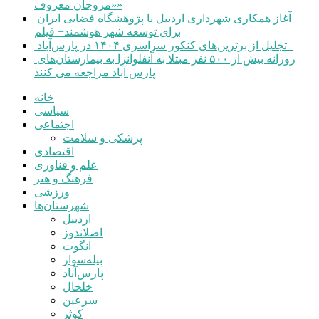
«مروجان معروف»
آغاز همکاری شهرداری اردبیل با پژوهشگاه فضایی ایران
برای توسعه شهر هوشمند+ فیلم
تجلیل از برترین‌های کنکور سراسری ۱۴۰۴ در پارس‌آباد
روزانه بیش از ۵۰۰ نفر مبتلا به آنفلوانزا به بیمارستان‌های
پارس آباد مراجعه می کنند
خانه
سیاسی
اجتماعی
پزشکی و سلامت
اقتصادی
علم و فناوری
فرهنگ و هنر
ورزشی
شهرستان‌ها
اردبیل
اصلاندوز
انگوت
بیله‌سوار
پارس‌آباد
خلخال
سرعین
کوثر