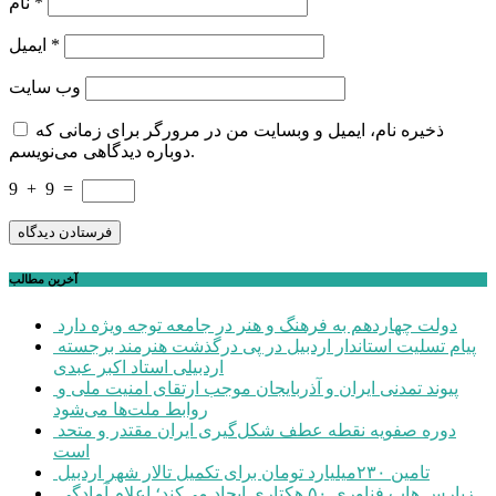
*
نام
*
ایمیل
وب‌ سایت
ذخیره نام، ایمیل و وبسایت من در مرورگر برای زمانی که
دوباره دیدگاهی می‌نویسم.
9
+
9
=
آخرین مطالب
دولت چهاردهم به فرهنگ و هنر در جامعه توجه ویژه دارد
پیام تسلیت استاندار اردبیل در پی درگذشت هنرمند برجسته
اردبیلی استاد اکبر عبدی
پیوند تمدنی ایران و آذربایجان موجب ارتقای امنیت ملی و
روابط ملت‌ها می‌شود
دوره صفویه نقطه عطف شکل‌گیری ایران مقتدر و متحد
است
تامین ۲۳۰میلیارد تومان برای تکمیل تالار شهر اردبیل
زپارس هاب فناوری ۵۰ هکتاری ایجاد می‌کند؛ اعلام آمادگی