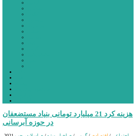
اردبیل
اصلاندوز
انگوت
بیله‌سوار
پارس‌آباد
خلخال
سرعین
کوثر
گرمی
مشکین‌شهر
نمین
نیر
عکس
فیلم
پیوندها
جستجوی پیشرفته
درباره ما
تماس با ما
هزینه کرد 21 میلیارد تومانی بنیاد مستضعفان
در حوزه آبرسانی
اجتماعی
/
اقتصادی
/
گرمی
/
ی اخبار ویژه
/
ی اسلایدر چپ
2021-