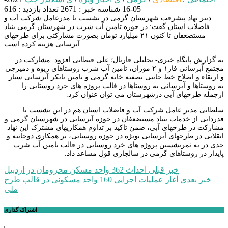
05-16
شناسه خبر : 2671
تعداد بازدید : 616
دبیر نهاد پیشرفت شهرستان گرمی در نشست با مدرعامل شرکت آب و
فاضلاب استان گفت: در حوزه تامین آب شرب در شهرستان گرمی بنیاد
مستضعفان تا کنون ۲۱ میلیارد تومان بصورت مشارکتی برای طرحهای
آبرسانی هزینه کرده است.
به گزارش پایگاه خبری- تحلیلی قارتال؛ علی قیطانی افزود: مشارکت در
مجتمع آبرسانی فاز۱ و ۲ موران، تامین آب شرب روستاهای زیوه و دمیرچی
و ارتقاء و اصلاح خط جانبی تصفیه خانه گرمی و تامین تانکر آبرسانی سیار
به روستاها و آبرسانی به روستاها در قالب پروژه های خرد روستایی را
ازجمله طرحهای آبی درشهرستان می توان عنوان کرد.
سلطانی مدیر عامل شرکت آب و فاضلاب استان هم در این نشست با
قدردانی از خدمات بنیاد مستضعفان در حوزه آبرسانی در شهرستان گرمی و
مشارکت در طرحهای آبی، ضمن تاکید بر تداوم همکاریهای مشترک این نهاد
انقلابی در طرحهای آبرسانی بویژه در حوزه روستایی، بر همکاری دوجانبه و
جدی در به ثمرنشستن پروژه های خرد روستایی در قالب تامین آب شرب
پایدار در روستاهای گرمی در سالجاری قول مساعد داد.
راهبری
خبر قبلی
احداث 362 واحد مسکن محرومان در اردبیل
خبر بعدی
آغاز عملیات اجرایی 160 واحد مسکونی در قالب طرح
نوشته
ملی
اشتراک گذاری