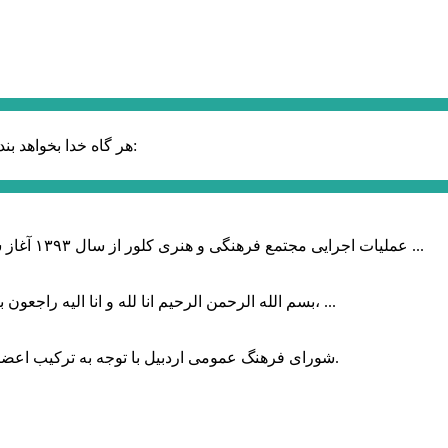
حضرت علی (ع):
هر گاه خدا بخواهد بند
عملیات اجرایی مجتمع فرهنگی و هنری کلور از سال ۱۳۹۳ آغاز شده بود که با عنایت وزیر فرهنگ و ارشاد اسلامی دولت چهاردهم و با ...
بسم الله الرحمن الرحیم انا لله و انا الیه راجعون با نهایت تاثر و تاسف باخبر شدیم هنرمند برجسته ایران و فرزند اردبیل، ...
شورای فرهنگ عمومی اردبیل با توجه به ترکیب اعضا و رویکرد عملیاتی، می‌تواند الگویی برای سایر استان‌های کشور باشد.