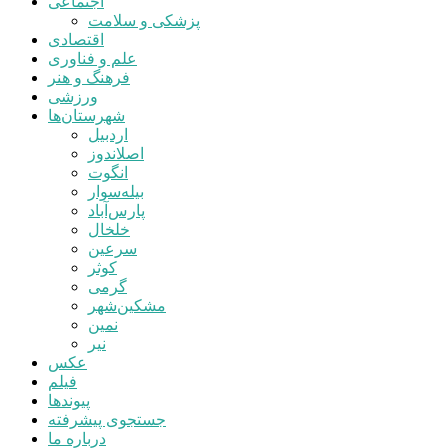
اجتماعی
پزشکی و سلامت
اقتصادی
علم و فناوری
فرهنگ و هنر
ورزشی
شهرستان‌ها
اردبیل
اصلاندوز
انگوت
بیله‌سوار
پارس‌آباد
خلخال
سرعین
کوثر
گرمی
مشکین‌شهر
نمین
نیر
عکس
فیلم
پیوندها
جستجوی پیشرفته
درباره ما