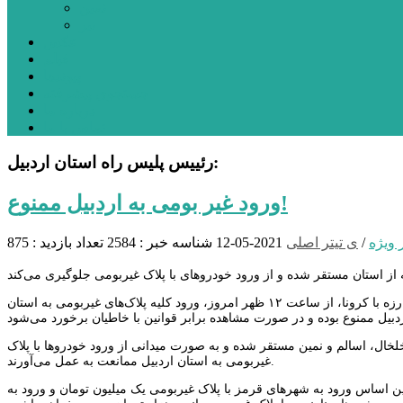
نمین
نیر
عکس
فیلم
پیوندها
جستجوی پیشرفته
درباره ما
تماس با ما
رئییس پلیس راه استان اردبیل:
ورود غیر بومی به اردبیل ممنوع!
 ویژه
/
ی تیتر اصلی
2021-05-12
شناسه خبر : 2584
تعداد بازدید : 875
به گزارش پایگاه خبری قارتال؛ سیدمحمد صفوی اظهار کرد: بر اساس مصوبه ستاد ملی مبارزه با کرونا، از ساعت ۱۲ ظهر امروز، ورود کلیه پلاک‌های غیربومی به استان
 خلخال، اسالم و نمین مستقر شده و به صورت میدانی از ورود خودروها با پلاک
غیربومی به استان اردبیل ممانعت به عمل می‌آورند.
ن اساس ورود به شهرهای قرمز با پلاک غیربومی یک میلیون تومان و ورود به