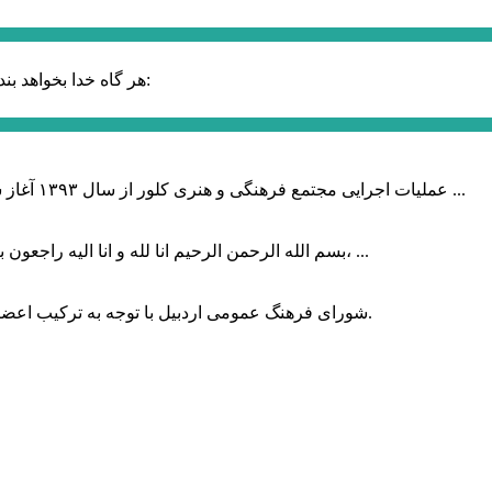
حضرت علی (ع):
هر گاه خدا بخواهد بند
عملیات اجرایی مجتمع فرهنگی و هنری کلور از سال ۱۳۹۳ آغاز شده بود که با عنایت وزیر فرهنگ و ارشاد اسلامی دولت چهاردهم و با ...
بسم الله الرحمن الرحیم انا لله و انا الیه راجعون با نهایت تاثر و تاسف باخبر شدیم هنرمند برجسته ایران و فرزند اردبیل، ...
شورای فرهنگ عمومی اردبیل با توجه به ترکیب اعضا و رویکرد عملیاتی، می‌تواند الگویی برای سایر استان‌های کشور باشد.