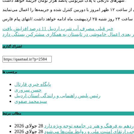
شهرهای نارنجی با پلاک غیربومی پانصد هزار تومان جریمه خواهد داشت.
شت./انتهای پیام فارس
راهبری
خبر قبلی
مصرف آب شرب اردبیل 11 درصد افزایش یافت
 بعدی
اعمال خاموشی در تابستان به همکاری مشترکین بستگی دارد
نوشته
اشتراک گذاری
برچسب ها
پايگاه خبري قارتال
حسن سروری
رئیس پلیس راهنمایی و رانندگی استان اردبیل
سیدمحمد صفوی
مطالب مرتبط
دهم به فرهنگ و هنر در جامعه توجه ویژه دارد
28 جولای 2026
موجب ارتقای امنیت ملی و روابط ملت‌ها می‌شود
28 جولای 2026