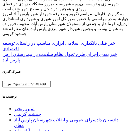
شهرسازی و توسعه بی‌رویه شهر،سبب بروز مشکلات زیادی در فضای
ورودی و همچنین در داخل و سطح شهر شده است.
به گزارش قارتال، مراسم تکریم و معارفه شهردار شهر پارس آباد امروز
چهارشنبه در مراسمی با حضور مدیر کل امور شهری و شهرداری استانداری
اردبیل، فرماندار و جمعی از مسئولان شهرستان پارس آباد، محبوب فروزنده
به عنوان بیست و پنجمین شهردار شهر مرزی پارس آبادمغان معارفه شد.
جمشید کریمی
راهبری
خبر قبلی
بانکداری اسلامی ابزاری مناسب در راستای توسعه
اقتصادی
نوشته
خبر بعدی
اجرای طرح تحول نظام سلامت در بیمارستان ارس
پارس آباد
اشتراک گذاری
برچسب ها
امین رنجبر
جمشید کریمی
دادستان دادسرای عمومی و انقلاب شهرستان پارس آباد
مغان
شهر مرزی پارس آبادمغان