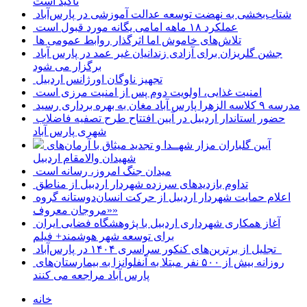
تاکید است
شتاب‌بخشی به نهضت توسعه عدالت آموزشی در پارس‌آباد
عملکرد ۱۸ ماهه امامی یگانه مورد قبول است
تلاش‌های خاموش اما اثرگذار روابط عمومی ها
جشن گلریزان برای آزادی زندانیان غیر عمد در پارس آباد
برگزار می شود
تجهیز ناوگان اورژانس اردبیل
امنیت غذایی، اولویت دوم پس از امنیت مرزی است
مدرسه ۹ کلاسه الزهرا پارس آباد مغان به بهره برداری رسید
حضور استاندار اردبیل در آیین افتتاح طرح تصفیه فاضلاب
شهری پارس آباد
آیین گلباران مزار شهــدا و تجدید میثاق با آرمان‌های
شهیدان والامقام اردبیل
میدان جنگ امروز، رسانه است
تداوم بازدیدهای سرزده شهردار اردبیل از مناطق
اعلام حمایت شهردار اردبیل از حرکت انسان‌دوستانه گروه
«مروجان معروف»
آغاز همکاری شهرداری اردبیل با پژوهشگاه فضایی ایران
برای توسعه شهر هوشمند+ فیلم
تجلیل از برترین‌های کنکور سراسری ۱۴۰۴ در پارس‌آباد
روزانه بیش از ۵۰۰ نفر مبتلا به آنفلوانزا به بیمارستان‌های
پارس آباد مراجعه می کنند
خانه