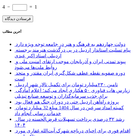
4
−
=
1
آخرین مطالب
دولت چهاردهم به فرهنگ و هنر در جامعه توجه ویژه دارد
پیام تسلیت استاندار اردبیل در پی درگذشت هنرمند برجسته
اردبیلی استاد اکبر عبدی
پیوند تمدنی ایران و آذربایجان موجب ارتقای امنیت ملی و
روابط ملت‌ها می‌شود
دوره صفویه نقطه عطف شکل‌گیری ایران مقتدر و متحد
است
تامین ۲۳۰میلیارد تومان برای تکمیل تالار شهر اردبیل
زپارس هاب فناوری ۵۰ هکتاری ایجاد می‌کند؛ اعلام آمادگی
برای جذب سرمایه‌گذاران و توسعه صنایع تبدیلی
پروژه راه‌آهن اردبیل حتی در دوران جنگ هم فعال بود
کمیته امداد سرعین در سال 1404 مبلغ 32 میلیارد تومان
خدمات رسانی انجام داد
رشد ۳۲ درصدی پرداخت تسهیلات قرض‌الحسنه در سال
۱۴۰۴
اقدام فوری برای احیای دریاچه شهرک آیت‌الله غفاری مورد