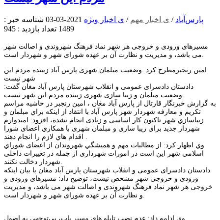
پارس‌آباد
/
ی اخبار مهم
/
ی اخبار ویژه
2021-03-03
شناسه خبر :
1489
تعداد بازدید : 945
مسیرهای ورودی‌ و خروجی هر شهر نماد فرهنگ شهروندی و اصالت شهر
می باشد، و مدیریت و نظارت آن بر عهده شورای شهر و شهردار است.
امین رنجبرمطرح کرد :وضعیت مبلمان شهری پارس آباد زیبنده مردم این
شهر نیست
دادستان دادسرای عمومی و انقلاب شهرستان پارس آباد مغان گفت:
وضعیت مبلمان و زیبا سازی شهری زیبنده مردم این شهر نیست.
به گزارش خبرنگار قارتال از پارس آباد مغان ، امین رنجبر در حاشیه مراسم
تکریم و معارفه شهردار شهر پارس آباد با انتقاد از اينكه براي مبلمان و
زيباسازي شهر تاکنون كار اساسی و زیادی انجام نشده، افزود: امیدوارم
شهردار جدید براي زيبا سازي و مبلمان شهری با همكاري اعضای شورا
اقدام هاي لازم را انجام دهند .
وي اظهار كرد: از مطالبات مهم و هميشگي شهروندان از اعضای شوراي
اسلامي شهر اين است در امورات شهرداری از جمله در تغییرات داخلی
شهردار دخالت نکنند.
دادستان دادسرای عمومی و انقلاب شهرستان پارس آباد مغان با بیان اینکه
ورودی و خروجی شهر مشخص نیست، توضیح داد: مسیرهای ورودی‌ و
خروجی هر شهر نماد فرهنگ شهروندی و اصالت شهر می باشد، و مدیریت
و نظارت آن بر عهده شورای شهر و شهردار است.
وی ادامه داد: عدم نصب تابلو های مسیر یاب، بی‌توجهی به اصول