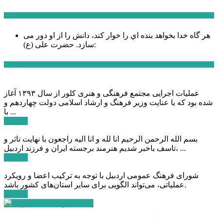
سخن روز
هر گاه خدا بخواهد بنده اي را خوار كند، دانش را از او دور می
حضرت علی (ع):
سازد.
اخبار ویژه
عملیات اجرایی مجتمع فرهنگی و هنری کلور از سال ۱۳۹۳ آغاز
شده بود که با عنایت وزیر فرهنگ و ارشاد اسلامی دولت چهاردهم و
با ...
ادامه ...
بسم الله الرحمن الرحیم انا لله و انا الیه راجعون با نهایت تاثر و
تاسف باخبر شدیم هنرمند برجسته ایران و فرزند اردبیل، ...
ادامه ...
شورای فرهنگ عمومی اردبیل با توجه به ترکیب اعضا و رویکرد
عملیاتی، می‌تواند الگویی برای سایر استان‌های کشور باشد.
ادامه ...