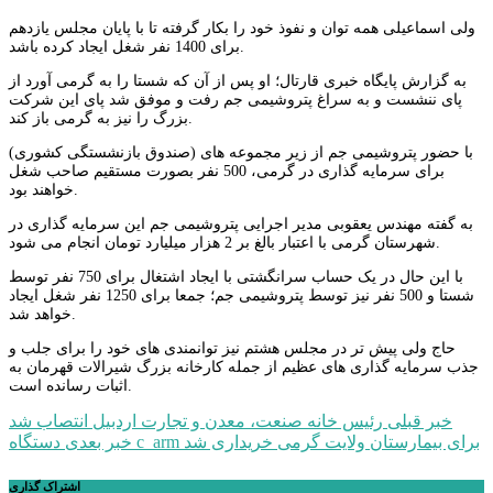
ولی اسماعیلی همه توان و نفوذ خود را بکار گرفته تا با پایان مجلس یازدهم
برای 1400 نفر شغل ایجاد کرده باشد.
به گزارش پایگاه خبری قارتال؛ او پس از آن که شستا را به گرمی آورد از
پای ننشست و به سراغ پتروشیمی جم رفت و موفق شد پای این شرکت
بزرگ را نیز به گرمی باز کند.
با حضور پتروشیمی جم از زیر مجموعه های (صندوق بازنشستگی کشوری)
برای سرمایه گذاری در گرمی، 500 نفر بصورت مستقیم صاحب شغل
خواهند بود.
به گفته مهندس یعقوبی مدیر اجرایی پتروشیمی جم این سرمایه گذاری در
شهرستان گرمی با اعتبار بالغ بر 2 هزار میلیارد تومان انجام می شود.
با این حال در یک حساب سرانگشتی با ایجاد اشتغال برای 750 نفر توسط
شستا و 500 نفر نیز توسط پتروشیمی جم؛ جمعا برای 1250 نفر شغل ایجاد
خواهد شد.
حاج ولی پیش تر در مجلس هشتم نیز توانمندی های خود را برای جلب و
جذب سرمایه گذاری های عظیم از جمله کارخانه بزرگ شیرالات قهرمان به
اثبات رسانده است.
راهبری
خبر قبلی
رئیس خانه صنعت، معدن و تجارت اردبیل انتصاب شد
دستگاه c_arm برای بیمارستان ولایت گرمی خریداری شد
خبر بعدی
نوشته
اشتراک گذاری