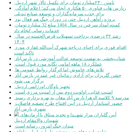
تامین ۲۳۰میلیارد تومان برای تکمیل تالار شهر اردبیل
زپارس هاب فناوری ۵۰ هکتاری ایجاد می‌کند؛ اعلام آمادگی
برای جذب سرمایه‌گذاران و توسعه صنایع تبدیلی
پروژه راه‌آهن اردبیل حتی در دوران جنگ هم فعال بود
کمیته امداد سرعین در سال 1404 مبلغ 32 میلیارد تومان
خدمات رسانی انجام داد
رشد ۳۲ درصدی پرداخت تسهیلات قرض‌الحسنه در سال
۱۴۰۴
اقدام فوری برای احیای دریاچه شهرک آیت‌الله غفاری مورد
تاکید است
شتاب‌بخشی به نهضت توسعه عدالت آموزشی در پارس‌آباد
عملکرد ۱۸ ماهه امامی یگانه مورد قبول است
تلاش‌های خاموش اما اثرگذار روابط عمومی ها
جشن گلریزان برای آزادی زندانیان غیر عمد در پارس آباد
برگزار می شود
تجهیز ناوگان اورژانس اردبیل
امنیت غذایی، اولویت دوم پس از امنیت مرزی است
مدرسه ۹ کلاسه الزهرا پارس آباد مغان به بهره برداری رسید
حضور استاندار اردبیل در آیین افتتاح طرح تصفیه فاضلاب
شهری پارس آباد
آیین گلباران مزار شهــدا و تجدید میثاق با آرمان‌های
شهیدان والامقام اردبیل
میدان جنگ امروز، رسانه است
تداوم بازدیدهای سرزده شهردار اردبیل از مناطق