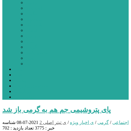
اردبیل
اصلاندوز
انگوت
بیله‌سوار
پارس‌آباد
خلخال
سرعین
کوثر
گرمی
مشکین‌شهر
نمین
نیر
عکس
فیلم
پیوندها
جستجوی پیشرفته
درباره ما
تماس با ما
پای پتروشیمی جم هم به گرمی باز شد
اجتماعی
/
گرمی
/
ی اخبار ویژه
/
ی تیتر اصلی 2
2021-07-08
شناسه
خبر : 3775
تعداد بازدید : 702