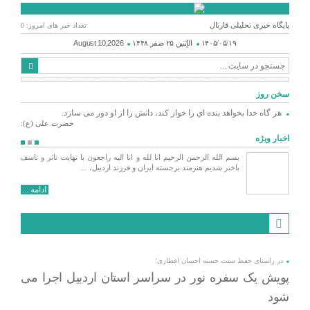
پایگاه خبری تحلیلی قارتال
تعداد خبر های امروز: 0
۱۴۰۵/۰۵/۱۹
الإثنين ۲۵ صفر ۱۴۴۸
August 10,2026
سخن روز
هر گاه خدا بخواهد بنده اي را خوار كند، دانش را از او دور می سازد.
حضرت علی (ع):
اخبار ویژه
 اجرایی مجتمع فرهنگی و هنری کلور از سال ۱۳۹۳ آغاز
بسم الله الرحمن الرحیم انا لله و انا الیه راجعون با نهایت تاثر و تاسف
هم و
باخبر شدیم هنرمند برجسته ایران و فرزند اردبیل، ...
 ...
ادامه ...
در راستای حفظ سنت حسنه احسان افطاری؛
پویش یک سفره نور در سراسر استان اردبیل اجرا می
شود