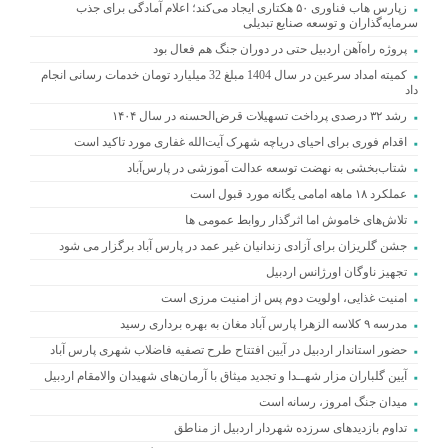
زپارس هاب فناوری ۵۰ هکتاری ایجاد می‌کند؛ اعلام آمادگی برای جذب
سرمایه‌گذاران و توسعه صنایع تبدیلی
پروژه راه‌آهن اردبیل حتی در دوران جنگ هم فعال بود
کمیته امداد سرعین در سال 1404 مبلغ 32 میلیارد تومان خدمات رسانی انجام
داد
رشد ۳۲ درصدی پرداخت تسهیلات قرض‌الحسنه در سال ۱۴۰۴
اقدام فوری برای احیای دریاچه شهرک آیت‌الله غفاری مورد تاکید است
شتاب‌بخشی به نهضت توسعه عدالت آموزشی در پارس‌آباد
عملکرد ۱۸ ماهه امامی یگانه مورد قبول است
تلاش‌های خاموش اما اثرگذار روابط عمومی ها
جشن گلریزان برای آزادی زندانیان غیر عمد در پارس آباد برگزار می شود
تجهیز ناوگان اورژانس اردبیل
امنیت غذایی، اولویت دوم پس از امنیت مرزی است
مدرسه ۹ کلاسه الزهرا پارس آباد مغان به بهره برداری رسید
حضور استاندار اردبیل در آیین افتتاح طرح تصفیه فاضلاب شهری پارس آباد
آیین گلباران مزار شهــدا و تجدید میثاق با آرمان‌های شهیدان والامقام اردبیل
میدان جنگ امروز، رسانه است
تداوم بازدیدهای سرزده شهردار اردبیل از مناطق