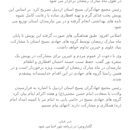
در طول ماه مبارک رمضان برگزار می شود.
رئیس مجمع جهادگران بسیج استان اردبیل تصریح کرد: بر اساس این
پویش پخت غذای گرم و تهیه افطاری ساده با رعایت کامل شیوه
نامه های بهداشتی انجام گرفته و در بین نیازمندان استان توزیع می
شود.
اصلانی افزود: طبق هماهنگی های صورت گرفته این پویش تا پایان
ماه مبارک رمضان توسط گروه های جهادی بسیج استان با مشارکت
بنیاد علوی و خیرین تداوم خواهد داشت.
وی با دعوت از عموم مردم و خیرین برای مشارکت در پویش یک
سفره نور گفت: حفظ سنت حسنه احسان افطاری و اطعام
نیازمندان در ماه مبارک رمضان از اهمیت ویژه برخوردار است و در
همین راستا گروه های جهادی در این اقدام‌ خداپسندانه پیشقدم
شدند.
رئیس مجمع جهادگران بسیج استان اردبیل با اشاره به فرارسیدن
ولادت با سعادت امام حسن مجتبی(ع) و هفته‌ اکرام ایتام بیان کرد:
گروه های جهادی بسیج در حامی یابی به ایتام نیز با کمیته امداد امام
(ره) همکاری و مشارکت دارند./انتهای پیام تسنیم
خبر قبلی
گاماروس؛ در دریاچه نئور احیا می شود