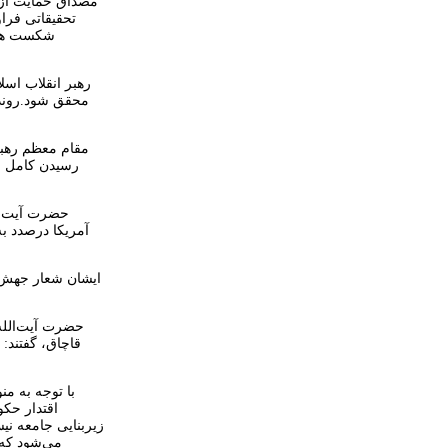
مصداق حمایت از 
شکست ها د
رسیدن کامل ب
آمریکا درصدد به
ایشان شعار جهش ت
قاچاق، گفتند:
با توجه به م
اقتدار حک
زیربنایی جامعه نیس
می‌شود که 