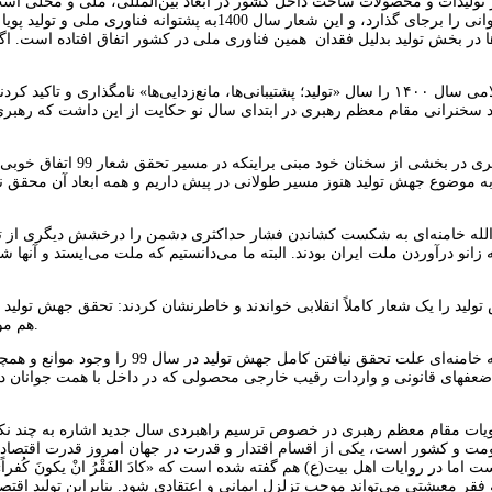
تولیدات و محصولات ساخت داخل كشور در ابعاد بین‌المللی، ملی و محلی است 
تحقیقاتی فراوانی را برجای گذارد، و این شعار سال
ر بخش تولید بدلیل فقدان همین فناوری ملی در کشور اتفاق افتاده است. اگر کش
رهبر انقلاب اسلامی سال ۱۴۰۰ را سال «تولید؛ پشتیبانی‌ها، مانع‌زدایی‌ها» نامگ
مقام معظم رهبری در بخش
ه موضوع جهش تولید هنوز مسیر طولانی در پیش داریم و همه ابعاد آن محقق 
 زانو درآوردن ملت ایران بودند. البته ما می‌دانستیم که ملت می‌ایستد و آنها
ولید را یک شعار کاملاً انقلابی خواندند و خاطرنشان کردند: تحقق جهش تولید
هم موجب اعتماد به‌نفس ملی، رضایتمندی عمومی و تضمین‌کننده امنیت ملی است.
حضرت آیت‌الله خامنه‌ای علت تحقق ن
 ضعفهای قانونی و واردات رقیب خارجی محصولی که در داخل با همت جوانان در ح
نویات مقام معظم رهبری در خصوص ترسیم راهبردی سال جدید اشاره به چند نک
ومت و کشور است، یکی از اقسام اقتدار و قدرت در جهان امروز قدرت اقتصادی 
ت اما در روایات اهل‌ بیت(ع) هم گفته‌ شده است که «کادَ الفَقْرُ انْ یکونَ کُفر
فقر معیشتی می‌تواند موجب تزلزل ایمانی و اعتقادی شود. بنابراین تولید اقت