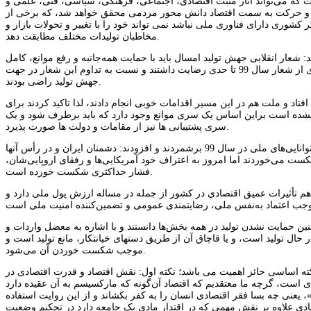
که می‌تواند آثار مثبت اقتصادی، اجتماعی، فرهنگی، سیاسی، فنی، علمی و
 1400به پشتوانه فناوری ملی و تولید پویا و حرکت به سمت اقتصاد دانش محور مردمی محقق خواهد شد، که برخی از
وری دارای فناوری ملی نباشد نمی تواند خود را با تغییر و تحولات بازار و
مخاطبان تولیدات مختلف مطابقت دهد.
ذاری و تاکید کردند: شعار انقلابی جهش تولید امسال باید با حمایت همه‌جانبه و رفع موانع، کامل
محقق شود.روند سخنرانی مقام معظم رهبری در ابتدای سال نو حکایت از این داشت که رهبری از شعار سال 99 تا حدی رضایت داشتند و نسبت به تداوم این شعار در جهت
جهش تولید راضی بودند.
ی از سخنان خود مبنی براینکه در مسیر تحقق شعار 99 اتفاق خوبی افتاد و ملت هم در این مسیر اقدامات خوبی انجام دادند، لذا تاکید کردند برای
نشده است براین اساس یک سری موانع وجود دارد که باید برطرف شود و یک
سری پشتیبانی ها نیز از مقامات و دولت ها صورت پذیرد.
حضرت آیت‌الله خامنه‌ای به شکست کشاندن فشار حداکثری دشمن را درخشش دیگری از توانایی‌های ملی در سال 99 برشمردند و افزودند: دشمنان ایران و در رأس آنها
 شکست می‌خوردند اما امروز به اعتراف خود آمریکایی‌ها و رفقای اروپایی‌شان،
فشار حداکثری شکست خورده است.
 هم تأثیرات عمیق اقتصادی در کشور از جمله در مساله ارزش پول ملی دارد و
یافتن کامل جهش تولید در سال 99 را وجود موانع و همچنین حمایت نشدن تولید در همه بخش‌ها دانستند و با اشاره به معضل واردات و
ال تولید است، و یا قاچاق آن از طریق دستهای خیانتکار، مانع تولید است و
موجب شکست خوردن آن می‌شود.
ته اساسی حائز اهمیت می باشد؛ نکته اول: نقش اقتصاد و قدرت اقتصادی در
است، گرچه ما معتقدیم که اقتصاد آن‌گونه که مارکسیسم به آن عقیده دارد
اً»، یعنی چه‌ بسا فقر اقتصادی انسان را به کفر بکشاند و از این روایت استفاده
صادی علاوه بر نقش مهمی که در اقتدار مادی یک جامعه دارد در تحکیم وضعیت