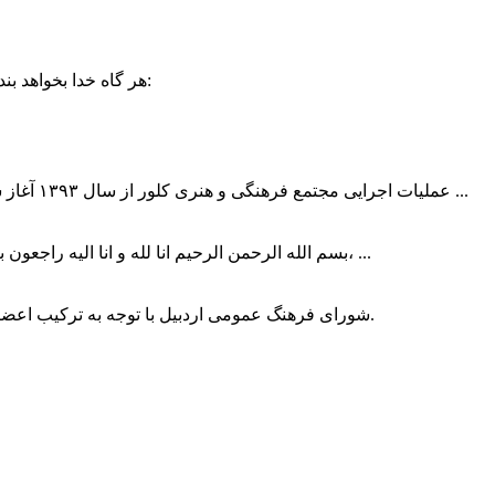
حضرت علی (ع):
هر گاه خدا بخواهد بند
عملیات اجرایی مجتمع فرهنگی و هنری کلور از سال ۱۳۹۳ آغاز شده بود که با عنایت وزیر فرهنگ و ارشاد اسلامی دولت چهاردهم و با ...
بسم الله الرحمن الرحیم انا لله و انا الیه راجعون با نهایت تاثر و تاسف باخبر شدیم هنرمند برجسته ایران و فرزند اردبیل، ...
شورای فرهنگ عمومی اردبیل با توجه به ترکیب اعضا و رویکرد عملیاتی، می‌تواند الگویی برای سایر استان‌های کشور باشد.