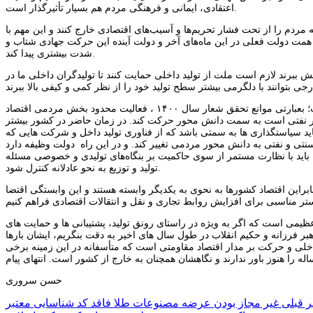
اعتقادی، ایمانی و فرهنگی مردم هم بسیار تأثیرگذار است.
ردم را از تحت‌ فشار تحریم‌ها و آسیب‌های اقتصادی خارج کنند و این مهم با
همت دولت فعلی در این ماه‌های آخر و دولت آینده این حرکت جهادی شتاب و
شدت بیشتری پیدا کند.
ببرند لازم است ملت از تولید داخلی حمایت کنند تا تولیدگران داخلی ما در
نکته چهارم: در مساله مانع‌زدایی یکی از مهم‌ترین مسائل در این زمینه بحث خصوصی‌سازی است؛ بعبارتی موانع تحقق شعار سال ۱۴۰۰ ، فعالیت محدود بخش مردمی اقتصاد
ور نفتی است به سمت دانش محور حرکت کند. در زمان حاضر در کشور بیشتر
باید سیاستگذاری ها به سمتی باشد که از فناوری تولید داخل و شرکت هایی که
سنتی و نفتی به دانش محور مردمی تغییر کند. و در این راه دولت وظیفه دارد
اید با نظارت مستمر از سوی حاکمیت بر بنگاه‌های تولیدی و خصوصی مسئله
تولید و توزیع به نحو عادلانه کنترل شود.
راین اقتصاد کشورها به نحوی به یکدیگر وابسته هستند و این وابستگی اقتضا
می است که اگر به ویژه در راستای رونق تولید، پشتیبانی ها و حمایت های
رهبر فرزانه و حکیم انقلاب در طول سال های اخیر به دقت بنگریم، ایشان بارها
خلی و حرکت بر مدار اقتصاد مقاومتی است که متأسفانه در این زمینه برخی
را هنوز باور ندارند و نگاهشان همچنان به خارج از کشور است. انتهای پیام
حسن سروری
راهبری
ر قبلی
غیر مجاز بودن عرضه مصنوعات طلا فاقد کد شناسایی معتبر