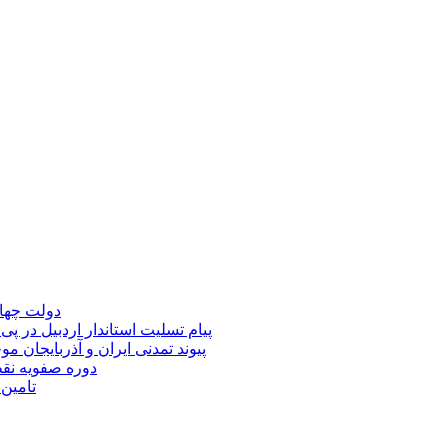
دولت چهار
پیام تسلیت استاندار اردبیل در پی
پیوند تمدنی ایران و آذربایجان 
دوره صفویه نق
تامین ۲۳۰میلیارد تومان برای تکمیل تالار شهر ارد