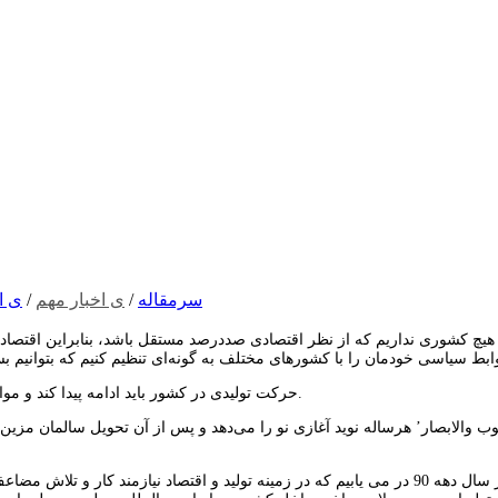
سرمقاله
/
ی اخبار مهم
/
ی ا
هیچ کشوری نداریم که از نظر اقتصادی صددرصد مستقل باشد، بنابراین اقتصاد ک
حرکت تولیدی در کشور باید ادامه پیدا کند و موانع تولید از سر راه تولید برداشته شود. (مقام معظم رهبری ، 1 فروردین1400).
وب والابصار’ هرساله نوید آغازی نو را می‌دهد و پس از آن تحویل سالمان مزی
با مروری بر شعار سال دهه 90 در می ‌یابیم كه در زمینه تولید و اقتصاد نیازمند 