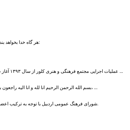
حضرت علی (ع):
هر گاه خدا بخواهد بند
عملیات اجرایی مجتمع فرهنگی و هنری کلور از سال ۱۳۹۳ آغاز شده بود که با عنایت وزیر فرهنگ و ارشاد اسلامی دولت چهاردهم و با ...
بسم الله الرحمن الرحیم انا لله و انا الیه راجعون با نهایت تاثر و تاسف باخبر شدیم هنرمند برجسته ایران و فرزند اردبیل، ...
شورای فرهنگ عمومی اردبیل با توجه به ترکیب اعضا و رویکرد عملیاتی، می‌تواند الگویی برای سایر استان‌های کشور باشد.