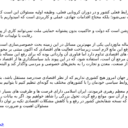
ایط فعلی کشور و در دوران کرونایی فعلی، وظیفه اولیه مسئولان این است که م
می‌شود؛ بلکه محتاج اقدامات جهادی، عملی و کاربردی است که امیدواریم با 
شن است که دولت و حاکمیت بدون پشتوانه حمایتی ملت نمی‌توانند کاری از پیش 
رقابت با تولیدات خارجی بتوانند با دلگرمی بیشتر سطح تولید خود را از نظر کمی و کیفی بالا ببرند.
ع این مانع لازم است زیرساخت فعالیت های اقتصادی که اکنون مبتنی بر مح
 های اقتصادی تداوم دارد اما فناوری آن وارداتی بوده که برای رفع این مساله 
 مرجع آن است، استفاده شود، که در این پیوند باید سیاستگذاری ها از اقتصاد 
 صنعت، معدن و تجارت را به بخش‌های خصوصی و مردمی واگذار کند و البته ب
ر جهان امروز هیچ کشوری نداریم که از نظر اقتصادی صددرصد مستقل باشد، بناب
 معظم رهبری فرمودند، ایران اسلامی دارای فرصت ها و ظرفیت های بسیار عظی
و از آن سو، موانع رفع گردد، تحول بزرگی را شاهد خواهیم بود. اگر به بیانات 
 که نسخه شفابخش کشور در رفع و یا کاهش مشکلات اقتصادی تکیه بر توان دا
مسئولان اهمیت و ضرورت مساله 
خب