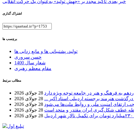
خبر بعدی
تاکید مجدد بر «جهش تولید» به‌عنوان یک حرکت انقلابی
نوشته
اشتراک گذاری
برچسب ها
تولید، پشتیبانی ها و مانع زدایی ها
حسن سروری
شعار سال 1400
مقام معظم رهبری
مطالب مرتبط
دهم به فرهنگ و هنر در جامعه توجه ویژه دارد
28 جولای 2026
 درگذشت هنرمند برجسته اردبیلی استاد اکبر ...
28 جولای 2026
موجب ارتقای امنیت ملی و روابط ملت‌ها می‌شود
28 جولای 2026
طه عطف شکل‌گیری ایران مقتدر و متحد است
28 جولای 2026
بیل
28 جولای 2026