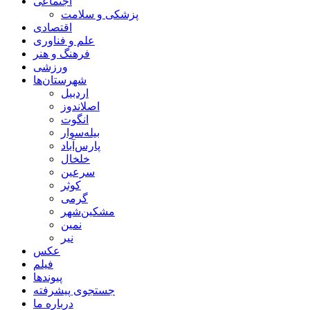
اجتماعی
پزشکی و سلامت
اقتصادی
علم و فناوری
فرهنگ و هنر
ورزشی
شهرستان‌ها
اردبیل
اصلاندوز
انگوت
بیله‌سوار
پارس‌آباد
خلخال
سرعین
کوثر
گرمی
مشکین‌شهر
نمین
نیر
عکس
فیلم
پیوندها
جستجوی پیشرفته
درباره ما