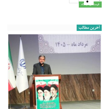
=
−
7
آخرین مطالب