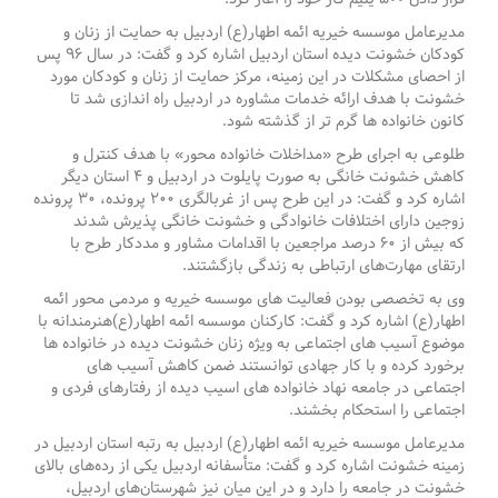
مدیرعامل موسسه خیریه ائمه اطهار(ع) اردبیل به حمایت از زنان و
کودکان خشونت دیده استان اردبیل اشاره کرد و گفت: در سال 96 پس
از احصای مشکلات در این زمینه، مرکز حمایت از زنان و کودکان مورد
خشونت با هدف ارائه خدمات مشاوره در اردبیل راه اندازی شد تا
کانون خانواده ها گرم تر از گذشته شود.
طلوعی به اجرای طرح «مداخلات خانواده محور» با هدف کنترل و
کاهش خشونت خانگی به صورت پایلوت در اردبیل و ۴ استان دیگر
اشاره کرد و گفت: در این طرح پس از غربالگری ۲۰۰ پرونده، ۳۰ پرونده
زوجین دارای اختلافات خانوادگی و خشونت خانگی پذیرش شدند
که بیش از ۶۰ درصد مراجعین با اقدامات مشاور و مددکار طرح با
ارتقای مهارت‌های ارتباطی به زندگی بازگشتند.
وی به تخصصی بودن فعالیت های موسسه خیریه و مردمی محور ائمه
اطهار(ع) اشاره کرد و گفت: کارکنان موسسه ائمه اطهار(ع)هنرمندانه با
موضوع آسیب های اجتماعی به ویژه زنان خشونت دیده در خانواده ها
برخورد کرده و با کار جهادی توانستند ضمن کاهش آسیب های
اجتماعی در جامعه نهاد خانواده های اسیب دیده از رفتارهای فردی و
اجتماعی را استحکام بخشند.
مدیرعامل موسسه خیریه ائمه اطهار(ع) اردبیل به رتبه استان اردبیل در
زمینه خشونت اشاره کرد و گفت: متأسفانه اردبیل یکی از رده‌های بالای
خشونت در جامعه را دارد و در این میان نیز شهرستان‌های اردبیل،