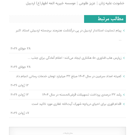
خشونت علیه زنان
عزیز طلوعی
موسسه خیریه ائمه اطهار(ع) اردبیل
مطالب مرتبط
پیام تسلیت استاندار اردبیل در پی درگذشت هنرمند برجسته اردبیلی استاد اکبر
...
28 جولای 2026
زپارس هاب فناوری ۵۰ هکتاری ایجاد می‌کند؛ اعلام آمادگی برای جذب ...
28 جولای 2026
کمیته امداد سرعین در سال 1404 مبلغ 32 میلیارد تومان خدمات رسانی انجام داد
12 ژوئن 2026
رشد ۳۲ درصدی پرداخت تسهیلات قرض‌الحسنه در سال ۱۴۰۴
12 ژوئن 2026
اقدام فوری برای احیای دریاچه شهرک آیت‌الله غفاری مورد تاکید است
07 ژوئن 2026