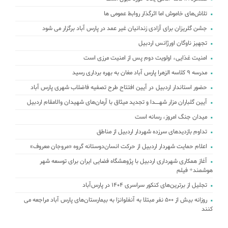
تلاش‌های خاموش اما اثرگذار روابط عمومی ها
جشن گلریزان برای آزادی زندانیان غیر عمد در پارس آباد برگزار می شود
تجهیز ناوگان اورژانس اردبیل
امنیت غذایی، اولویت دوم پس از امنیت مرزی است
مدرسه ۹ کلاسه الزهرا پارس آباد مغان به بهره برداری رسید
حضور استاندار اردبیل در آیین افتتاح طرح تصفیه فاضلاب شهری پارس آباد
آیین گلباران مزار شهــدا و تجدید میثاق با آرمان‌های شهیدان والامقام اردبیل
میدان جنگ امروز، رسانه است
تداوم بازدیدهای سرزده شهردار اردبیل از مناطق
اعلام حمایت شهردار اردبیل از حرکت انسان‌دوستانه گروه «مروجان معروف»
آغاز همکاری شهرداری اردبیل با پژوهشگاه فضایی ایران برای توسعه شهر
هوشمند+ فیلم
تجلیل از برترین‌های کنکور سراسری ۱۴۰۴ در پارس‌آباد
روزانه بیش از ۵۰۰ نفر مبتلا به آنفلوانزا به بیمارستان‌های پارس آباد مراجعه می
کنند