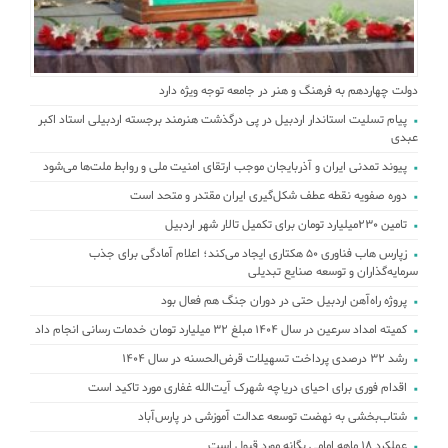
دولت چهاردهم به فرهنگ و هنر در جامعه توجه ویژه دارد
پیام تسلیت استاندار اردبیل در پی درگذشت هنرمند برجسته اردبیلی استاد اکبر
عبدی
پیوند تمدنی ایران و آذربایجان موجب ارتقای امنیت ملی و روابط ملت‌ها می‌شود
دوره صفویه نقطه عطف شکل‌گیری ایران مقتدر و متحد است
تامین ۲۳۰میلیارد تومان برای تکمیل تالار شهر اردبیل
زپارس هاب فناوری ۵۰ هکتاری ایجاد می‌کند؛ اعلام آمادگی برای جذب
سرمایه‌گذاران و توسعه صنایع تبدیلی
پروژه راه‌آهن اردبیل حتی در دوران جنگ هم فعال بود
کمیته امداد سرعین در سال 1404 مبلغ 32 میلیارد تومان خدمات رسانی انجام داد
رشد ۳۲ درصدی پرداخت تسهیلات قرض‌الحسنه در سال ۱۴۰۴
اقدام فوری برای احیای دریاچه شهرک آیت‌الله غفاری مورد تاکید است
شتاب‌بخشی به نهضت توسعه عدالت آموزشی در پارس‌آباد
عملکرد ۱۸ ماهه امامی یگانه مورد قبول است