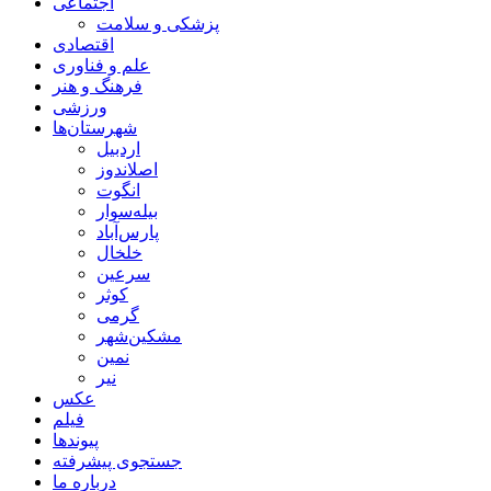
اجتماعی
پزشکی و سلامت
اقتصادی
علم و فناوری
فرهنگ و هنر
ورزشی
شهرستان‌ها
اردبیل
اصلاندوز
انگوت
بیله‌سوار
پارس‌آباد
خلخال
سرعین
کوثر
گرمی
مشکین‌شهر
نمین
نیر
عکس
فیلم
پیوندها
جستجوی پیشرفته
درباره ما