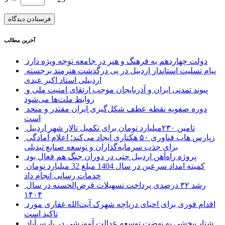
آخرین مطالب
دولت چهاردهم به فرهنگ و هنر در جامعه توجه ویژه دارد
پیام تسلیت استاندار اردبیل در پی درگذشت هنرمند برجسته
اردبیلی استاد اکبر عبدی
پیوند تمدنی ایران و آذربایجان موجب ارتقای امنیت ملی و
روابط ملت‌ها می‌شود
دوره صفویه نقطه عطف شکل‌گیری ایران مقتدر و متحد
است
تامین ۲۳۰میلیارد تومان برای تکمیل تالار شهر اردبیل
زپارس هاب فناوری ۵۰ هکتاری ایجاد می‌کند؛ اعلام آمادگی
برای جذب سرمایه‌گذاران و توسعه صنایع تبدیلی
پروژه راه‌آهن اردبیل حتی در دوران جنگ هم فعال بود
کمیته امداد سرعین در سال 1404 مبلغ 32 میلیارد تومان
خدمات رسانی انجام داد
رشد ۳۲ درصدی پرداخت تسهیلات قرض‌الحسنه در سال
۱۴۰۴
اقدام فوری برای احیای دریاچه شهرک آیت‌الله غفاری مورد
تاکید است
شتاب‌بخشی به نهضت توسعه عدالت آموزشی در پارس‌آباد