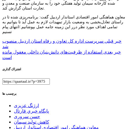
شده کارخانه سیمان تولید هفتگی خود را به سازمان صنعت و معدن و
تجارت استان گزارش کند.
معاون هماهنگی امور اقتصادی استاندار اردبیل گفت: برنامه‌ریزی شده تا در
راستای تعادل‌بخشی به وضعیت بازار تمهیدات لازم به عمل آید تا بتوانیم به
تمامی اهداف مورد نظر درر این زمینه جامه عمل بپوشانیم./انتهای پیام
تسنیم
راهبری
خبر قبلی
سرپرست اداره کل تعاون و رفاه استان اردبیل منصوب
شد
نوشته
خبر بعدی
استفاده از ظرفیت‌های دانش‌بنیان داخلی مغفول مانده
است
اشتراک گذاری
برچسب ها
ارژنگ عزیزی
پايگاه خبري قارتال
حسن سروری
کاهش تولید سیمان
معاون هماهنگی امور اقتصادی استاندار اردبیل