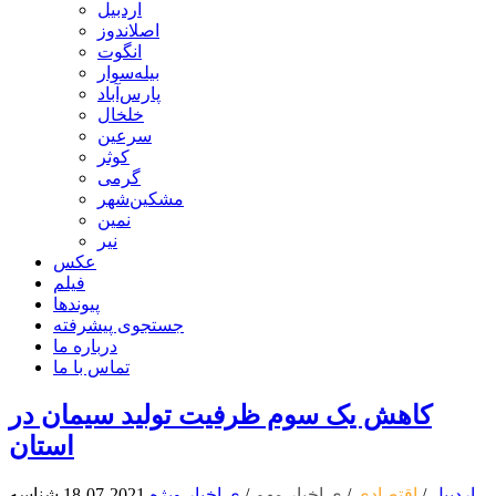
اردبیل
اصلاندوز
انگوت
بیله‌سوار
پارس‌آباد
خلخال
سرعین
کوثر
گرمی
مشکین‌شهر
نمین
نیر
عکس
فیلم
پیوندها
جستجوی پیشرفته
درباره ما
تماس با ما
کاهش یک سوم ظرفیت تولید سیمان در
استان
اردبیل
/
اقتصادی
/
ی اخبار مهم
/
ی اخبار ویژه
2021-07-18
شناسه