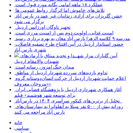
عملکرد ۱۸ ماهه امامی یگانه مورد قبول است
تلاش‌های خاموش اما اثرگذار روابط عمومی ها
جشن گلریزان برای آزادی زندانیان غیر عمد در پارس آباد
برگزار می شود
تجهیز ناوگان اورژانس اردبیل
امنیت غذایی، اولویت دوم پس از امنیت مرزی است
مدرسه ۹ کلاسه الزهرا پارس آباد مغان به بهره برداری رسید
حضور استاندار اردبیل در آیین افتتاح طرح تصفیه فاضلاب
شهری پارس آباد
آیین گلباران مزار شهــدا و تجدید میثاق با آرمان‌های
شهیدان والامقام اردبیل
میدان جنگ امروز، رسانه است
تداوم بازدیدهای سرزده شهردار اردبیل از مناطق
اعلام حمایت شهردار اردبیل از حرکت انسان‌دوستانه گروه
«مروجان معروف»
آغاز همکاری شهرداری اردبیل با پژوهشگاه فضایی ایران
برای توسعه شهر هوشمند+ فیلم
تجلیل از برترین‌های کنکور سراسری ۱۴۰۴ در پارس‌آباد
روزانه بیش از ۵۰۰ نفر مبتلا به آنفلوانزا به بیمارستان‌های
پارس آباد مراجعه می کنند
خانه
سیاسی