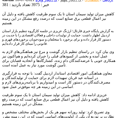
خبر : 3975
تعداد بازدید : 381
کاهش میزان تولید سیمان استان تا یک سوم ظرفیت کاهش یافته و دلیل آن
نیز اعمال قطعی برق صنایع است که درصدد رفع مشکل در این زمینه
هستیم.
به گزارش پایگاه خبری قارتال؛
ارژنگ عزیزی در جلسه کارگروه تنظیم بازار استان
اردبیل اظهار داشت: حمایت از تولیدات داخلی و فعالان اقتصادی را با جدیت در
دستور کار قرار داده و برای برخورد با متخلفان و سودجویان برخوردهای قهری و
قانونی را مبنای کار قرار داده‌ایم.
وی بیان کرد: در راستای تنظیم بازار گوشت و مرغ نیز هماهنگی‌های لازم به
عمل آمده و بخشی از کمبودهای قبلی را جبران کرده‌ایم و هم‌اکنون نیز
همکاری خوبی با عرضه‌کنندگان دام زنده، کشتارگاه‌ها و اتحادیه قصابان برای
تأمین گوشت مورد نیاز به عمل آمده است.
معاون هماهنگی امور اقتصادی استاندار اردبیل گفت: با توجه به قرارگیری
در آستانه عید قربان تمهیدات لازم برای حمایت از تولیدکنندگان و
مصرف‌کنندگان در دستور کار است و امیدواریم با برنامه‌ریزی‌های لازم و
اساسی در این زمینه هر چه موفق‌تر عمل شود.
عزیزی ادامه داد: کاهش میزان تولید سیمان استان تا یک سوم ظرفیت
کاهش یافته و دلیل آن نیز اعمال قطعی برق صنایع است که درصدد رفع
مشکل در این زمینه هستیم.
وی تصریح کرد: تولید روزانه سهم هر یک از بخش‌های مختلف مشخص و
نظارت بر توزیع آن یکی از اولویت‌های اساسی است که در این زمینه مقرر