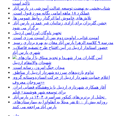
تاکید است
شتاب‌بخشی به نهضت توسعه عدالت آموزشی در پارس‌آباد
عملکرد ۱۸ ماهه امامی یگانه مورد قبول است
تلاش‌های خاموش اما اثرگذار روابط عمومی ها
جشن گلریزان برای آزادی زندانیان غیر عمد در پارس آباد
برگزار می شود
تجهیز ناوگان اورژانس اردبیل
امنیت غذایی، اولویت دوم پس از امنیت مرزی است
مدرسه ۹ کلاسه الزهرا پارس آباد مغان به بهره برداری رسید
حضور استاندار اردبیل در آیین افتتاح طرح تصفیه فاضلاب
شهری پارس آباد
آیین گلباران مزار شهــدا و تجدید میثاق با آرمان‌های
شهیدان والامقام اردبیل
میدان جنگ امروز، رسانه است
تداوم بازدیدهای سرزده شهردار اردبیل از مناطق
اعلام حمایت شهردار اردبیل از حرکت انسان‌دوستانه گروه
«مروجان معروف»
آغاز همکاری شهرداری اردبیل با پژوهشگاه فضایی ایران
برای توسعه شهر هوشمند+ فیلم
تجلیل از برترین‌های کنکور سراسری ۱۴۰۴ در پارس‌آباد
روزانه بیش از ۵۰۰ نفر مبتلا به آنفلوانزا به بیمارستان‌های
پارس آباد مراجعه می کنند
خانه