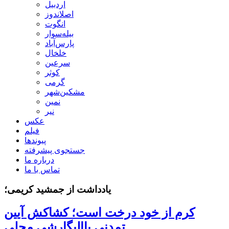
اردبیل
اصلاندوز
انگوت
بیله‌سوار
پارس‌آباد
خلخال
سرعین
کوثر
گرمی
مشکین‌شهر
نمین
نیر
عکس
فیلم
پیوندها
جستجوی پیشرفته
درباره ما
تماس با ما
یادداشت از جمشید کریمی؛
کرم از خود درخت است؛ کشاکش آیین
تمدنی باالیگارشی محلی