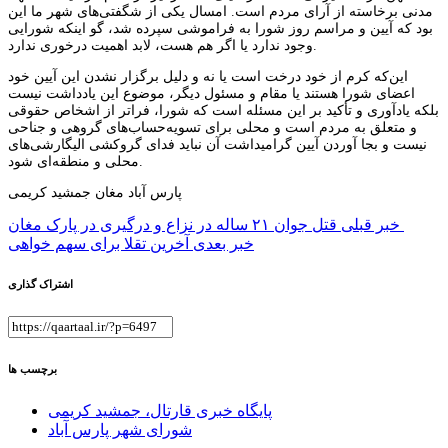
مدنی برخاسته از آرای مردم است. امسال یکی از شگفتی‌های شهر ما این
بود که آیین و مراسم روز شورا به فراموشی سپرده شد، گو اینکه شورایی
وجود ندارد یا اگر هم هست، لابد اهمیت درخوری ندارد.
این‌که کرم از خود درخت است یا نه و دلیل برگزار نشدن این آیین خود
اعضای شورا هستند یا مقام و مسئول دیگر، موضوع این یادداشت نیست
بلکه یادآوری و تأکید بر این مسئله است که شورا، فراتر از اشخاص حقوقی
و متعلق به مردم است و محلی برای تسویه‌حساب‌های گروهی و جناحی
نیست و بجا آوردن آیین گرامیداشت آن نباید فدای گروکشی الیگارشی‌های
محلی و منطقه‌ای شود.
پارس آباد مغان جمشید کریمی
راهبری
قتل جوان ۲۱ ساله در نزاع و درگیری در پارک مغان
خبر قبلی
خبر بعدی
آخرین تقلا برای سهم خواهی
نوشته
اشتراک گذاری
برچسب ها
پایگاه خبری قارتال، جمشید کریمی
شورای شهر پارس آباد