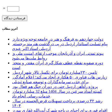
=
آخرین مطالب
دولت چهاردهم به فرهنگ و هنر در جامعه توجه ویژه دارد
پیام تسلیت استاندار اردبیل در پی درگذشت هنرمند برجسته
اردبیلی استاد اکبر عبدی
پیوند تمدنی ایران و آذربایجان موجب ارتقای امنیت ملی و
روابط ملت‌ها می‌شود
دوره صفویه نقطه عطف شکل‌گیری ایران مقتدر و متحد
است
تامین ۲۳۰میلیارد تومان برای تکمیل تالار شهر اردبیل
زپارس هاب فناوری ۵۰ هکتاری ایجاد می‌کند؛ اعلام آمادگی
برای جذب سرمایه‌گذاران و توسعه صنایع تبدیلی
پروژه راه‌آهن اردبیل حتی در دوران جنگ هم فعال بود
کمیته امداد سرعین در سال 1404 مبلغ 32 میلیارد تومان
خدمات رسانی انجام داد
رشد ۳۲ درصدی پرداخت تسهیلات قرض‌الحسنه در سال
۱۴۰۴
اقدام فوری برای احیای دریاچه شهرک آیت‌الله غفاری مورد