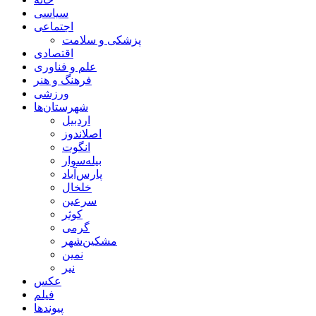
سیاسی
اجتماعی
پزشکی و سلامت
اقتصادی
علم و فناوری
فرهنگ و هنر
ورزشی
شهرستان‌ها
اردبیل
اصلاندوز
انگوت
بیله‌سوار
پارس‌آباد
خلخال
سرعین
کوثر
گرمی
مشکین‌شهر
نمین
نیر
عکس
فیلم
پیوندها