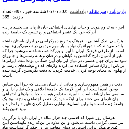
پارس‌آباد
/
سرمقاله
/
یادداشت
2025-05-06
شناسه خبر : 6497
تعداد
بازدید : 365
«آیین» به تداوم هویت و حیات نهادهای اجتماعی جان تازه‌ای می‌بخشد برای
این‌که خود یک عنصر اجتماعی و نخ تسبیح یک جامعۀ زنده
هرکسی اندک آشنایی با فرهنگ و تاریخ دموکراسی در ایران باستان داشته
باشد می‌داند که «شورا» یک نهاد بسیار مهم مردمی در تصمیم‌گیری‌ها بوده
است. از طرفی فرهنگ ایران با آیین و بزرگداشت شناخته می‌شود چرا که
غیر از آدمیان، ارج گذاشتن به گیاهان و درختان و همه رستنی‌ها و جانوران
سودمند برای جهان هستی، در میان ایرانیان آیین همگانی بوده‌است. ایرانی‌ها
برایاین از واژۀ سپاس استفاده می‌کردند واژه‌ای که در نوشته‌های پارسی‌نو
از پهلوی به معنای توجه کردن، خدمت کردن، به دقت نگریستن، گرفته شده
است.
دقت در همین مفهوم‌سازی و معانی آن، نشان می‌دهد که چرا آیین سپاس
بوجود آمده است. این آیین لازمۀ یک جامعۀ اخلاقی و یک نظام اداری و
سیاسی سامان‌یافته است. «آیین» به تداوم هویت و حیات نهادهای اجتماعی
جان تازه‌ای می‌بخشد برای اینکه خود یک عنصر اجتماعی و نخ تسبیح یک
جامعۀ زنده است؛ بنابراین انسان‌ها توانایی تعطیل کردن «آیین» را ندارند و
نباید چنین بکند.
هرسال روز شورا که قدمتی چند هزار ساله در ایران دارد با برگزاری
مراسمی گرامی داشته می‌شود و این علاوه بر این‌که زنده نگهداشتن آیین
کهن فرهنگ ایرانی است، در دنیای معاصر نیز در حکم گرامیداشت نهاد