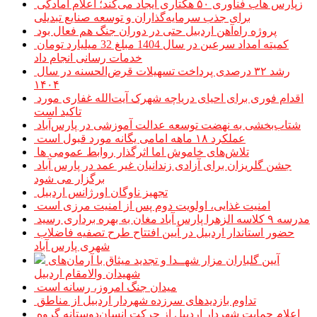
زپارس هاب فناوری ۵۰ هکتاری ایجاد می‌کند؛ اعلام آمادگی
برای جذب سرمایه‌گذاران و توسعه صنایع تبدیلی
پروژه راه‌آهن اردبیل حتی در دوران جنگ هم فعال بود
کمیته امداد سرعین در سال 1404 مبلغ 32 میلیارد تومان
خدمات رسانی انجام داد
رشد ۳۲ درصدی پرداخت تسهیلات قرض‌الحسنه در سال
۱۴۰۴
اقدام فوری برای احیای دریاچه شهرک آیت‌الله غفاری مورد
تاکید است
شتاب‌بخشی به نهضت توسعه عدالت آموزشی در پارس‌آباد
عملکرد ۱۸ ماهه امامی یگانه مورد قبول است
تلاش‌های خاموش اما اثرگذار روابط عمومی ها
جشن گلریزان برای آزادی زندانیان غیر عمد در پارس آباد
برگزار می شود
تجهیز ناوگان اورژانس اردبیل
امنیت غذایی، اولویت دوم پس از امنیت مرزی است
مدرسه ۹ کلاسه الزهرا پارس آباد مغان به بهره برداری رسید
حضور استاندار اردبیل در آیین افتتاح طرح تصفیه فاضلاب
شهری پارس آباد
آیین گلباران مزار شهــدا و تجدید میثاق با آرمان‌های
شهیدان والامقام اردبیل
میدان جنگ امروز، رسانه است
تداوم بازدیدهای سرزده شهردار اردبیل از مناطق
اعلام حمایت شهردار اردبیل از حرکت انسان‌دوستانه گروه