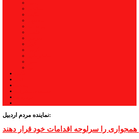
اردبیل
اصلاندوز
انگوت
بیله‌سوار
پارس‌آباد
خلخال
سرعین
کوثر
گرمی
مشکین‌شهر
نمین
نیر
عکس
فیلم
پیوندها
جستجوی پیشرفته
درباره ما
تماس با ما
نماینده مردم اردبیل:
مجواری را سرلوحه اقدامات خود قرار دهند