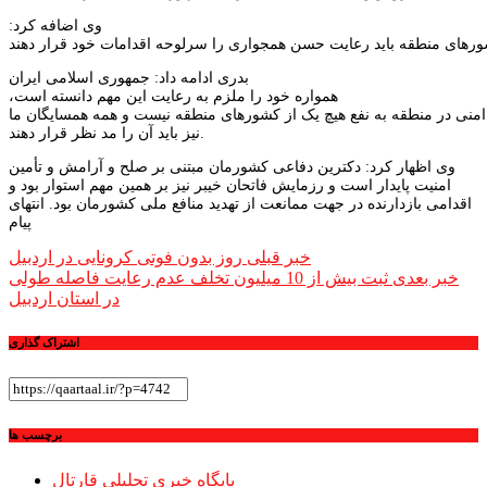
وی اضافه کرد:
بدری ادامه داد: جمهوری اسلامی ایران
همواره خود را ملزم به رعایت این مهم دانسته است،
اامنی در منطقه به نفع هیچ یک از کشورهای منطقه نیست و همه همسایگان ما
نیز باید آن را مد نظر قرار دهند.
وی اظهار کرد: دکترین دفاعی کشورمان مبتنی بر صلح و آرامش و تأمین
امنیت پایدار است و رزمایش فاتحان خیبر نیز بر همین مهم استوار بود و
اقدامی بازدارنده در جهت ممانعت از تهدید منافع ملی کشورمان بود. انتهای
پیام
راهبری
خبر قبلی
روز بدون فوتی کرونایی در اردبیل
خبر بعدی
ثبت بیش از 10 میلیون تخلف عدم رعایت فاصله طولی
نوشته
در استان اردبیل
اشتراک گذاری
برچسب ها
پایگاه خبری تحلیلی قارتال