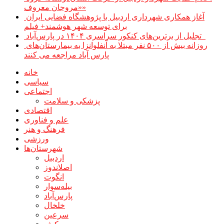
«مروجان معروف»
آغاز همکاری شهرداری اردبیل با پژوهشگاه فضایی ایران
برای توسعه شهر هوشمند+ فیلم
تجلیل از برترین‌های کنکور سراسری ۱۴۰۴ در پارس‌آباد
روزانه بیش از ۵۰۰ نفر مبتلا به آنفلوانزا به بیمارستان‌های
پارس آباد مراجعه می کنند
خانه
سیاسی
اجتماعی
پزشکی و سلامت
اقتصادی
علم و فناوری
فرهنگ و هنر
ورزشی
شهرستان‌ها
اردبیل
اصلاندوز
انگوت
بیله‌سوار
پارس‌آباد
خلخال
سرعین