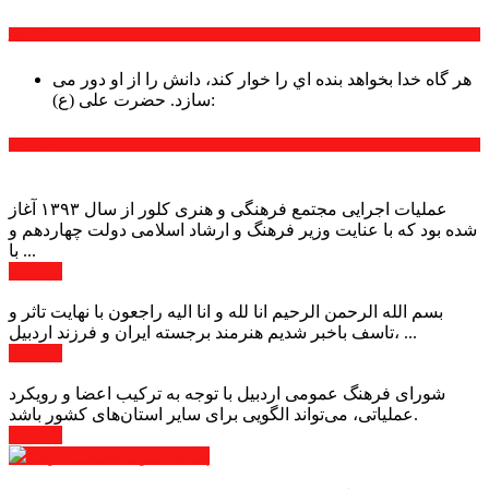
سخن روز
هر گاه خدا بخواهد بنده اي را خوار كند، دانش را از او دور می
حضرت علی (ع):
سازد.
اخبار ویژه
عملیات اجرایی مجتمع فرهنگی و هنری کلور از سال ۱۳۹۳ آغاز
شده بود که با عنایت وزیر فرهنگ و ارشاد اسلامی دولت چهاردهم و
با ...
ادامه ...
بسم الله الرحمن الرحیم انا لله و انا الیه راجعون با نهایت تاثر و
تاسف باخبر شدیم هنرمند برجسته ایران و فرزند اردبیل، ...
ادامه ...
شورای فرهنگ عمومی اردبیل با توجه به ترکیب اعضا و رویکرد
عملیاتی، می‌تواند الگویی برای سایر استان‌های کشور باشد.
ادامه ...