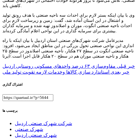
صنعتی، تلاش می‌شود تا بروز هرگونه حوادث احتمالی در شهرک‌های صنعتی
کاهش یابد.
وی با بیان اینکه بستر لازم برای احداث سه ناحیه صنعتی با هدف رونق تولید
و اشتغال در این استان آماده شد، گفت: زمین و زیرساخت لازم برای
احداث ناحیه صنعتی انگوت، موران و اصلاندوز تهیه شده و سرمایه گذاران
بیشتری برای سرمایه گذاری در این نواحی اعلام آمادگی کرده‌اند.
مدیرعامل شرکت شهرک‌های صنعتی استان اردبیل با بیان اینکه با راه
اندازی این نواحی صنعتی تحول بزرگی در این مناطق ایجاد می‌شود، افزود:
ناحیه صنعتی انگوت در سطح ۲۷ هکتار، ناحیه صنعتی اصلاندوز در سطح ۲۵
هکتار و ناحیه صنعتی موران هم در سطح ۲۰ هکتار قابل اجرا است./ایرنا
راهبری
خبر قبلی
مقاوم‌سازی ۶۳ درصد واحدهای مسکونی روستایی اردبیل
خبر بعدی
استاندارد سازی کالاها وخدمات لازمه تقویت تولید ملی
نوشته
اشتراک گذاری
برچسب ها
شرکت شهرک صنعتی اردبیل
شهرک صنعتی
شهرک صنعتی اردبیل