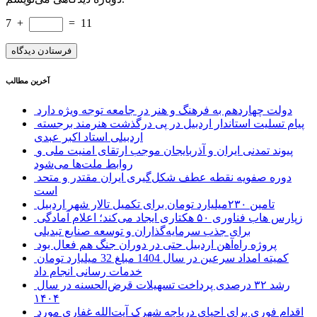
7
+
=
11
آخرین مطالب
دولت چهاردهم به فرهنگ و هنر در جامعه توجه ویژه دارد
پیام تسلیت استاندار اردبیل در پی درگذشت هنرمند برجسته
اردبیلی استاد اکبر عبدی
پیوند تمدنی ایران و آذربایجان موجب ارتقای امنیت ملی و
روابط ملت‌ها می‌شود
دوره صفویه نقطه عطف شکل‌گیری ایران مقتدر و متحد
است
تامین ۲۳۰میلیارد تومان برای تکمیل تالار شهر اردبیل
زپارس هاب فناوری ۵۰ هکتاری ایجاد می‌کند؛ اعلام آمادگی
برای جذب سرمایه‌گذاران و توسعه صنایع تبدیلی
پروژه راه‌آهن اردبیل حتی در دوران جنگ هم فعال بود
کمیته امداد سرعین در سال 1404 مبلغ 32 میلیارد تومان
خدمات رسانی انجام داد
رشد ۳۲ درصدی پرداخت تسهیلات قرض‌الحسنه در سال
۱۴۰۴
اقدام فوری برای احیای دریاچه شهرک آیت‌الله غفاری مورد