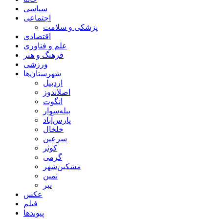
سیاسی
اجتماعی
پزشکی و سلامت
اقتصادی
علم و فناوری
فرهنگ و هنر
ورزشی
شهرستان‌ها
اردبیل
اصلاندوز
انگوت
بیله‌سوار
پارس‌آباد
خلخال
سرعین
کوثر
گرمی
مشکین‌شهر
نمین
نیر
عکس
فیلم
پیوندها