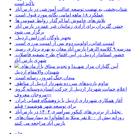
تاکید است
شتاب‌بخشی به نهضت توسعه عدالت آموزشی در پارس‌آباد
عملکرد ۱۸ ماهه امامی یگانه مورد قبول است
تلاش‌های خاموش اما اثرگذار روابط عمومی ها
جشن گلریزان برای آزادی زندانیان غیر عمد در پارس آباد
برگزار می شود
تجهیز ناوگان اورژانس اردبیل
امنیت غذایی، اولویت دوم پس از امنیت مرزی است
مدرسه ۹ کلاسه الزهرا پارس آباد مغان به بهره برداری رسید
حضور استاندار اردبیل در آیین افتتاح طرح تصفیه فاضلاب
شهری پارس آباد
آیین گلباران مزار شهــدا و تجدید میثاق با آرمان‌های
شهیدان والامقام اردبیل
میدان جنگ امروز، رسانه است
تداوم بازدیدهای سرزده شهردار اردبیل از مناطق
اعلام حمایت شهردار اردبیل از حرکت انسان‌دوستانه گروه
«مروجان معروف»
آغاز همکاری شهرداری اردبیل با پژوهشگاه فضایی ایران
برای توسعه شهر هوشمند+ فیلم
تجلیل از برترین‌های کنکور سراسری ۱۴۰۴ در پارس‌آباد
روزانه بیش از ۵۰۰ نفر مبتلا به آنفلوانزا به بیمارستان‌های
پارس آباد مراجعه می کنند
خانه