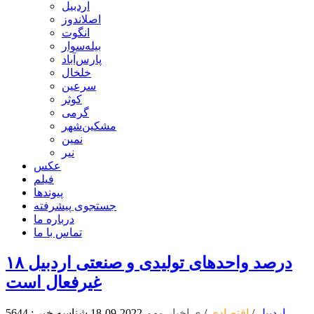
اردبیل
اصلاندوز
انگوت
بیله‌سوار
پارس‌آباد
خلخال
سرعین
کوثر
گرمی
مشکین‌شهر
نمین
نیر
عکس
فیلم
پیوندها
جستجوی پیشرفته
درباره ما
تماس با ما
۱۸ درصد واحدهای تولیدی و صنعتی اردبیل
غیرفعال است
اردبیل
/
اقتصادی
/
ی اخبار مهم
2022-09-18
شناسه خبر : 5644