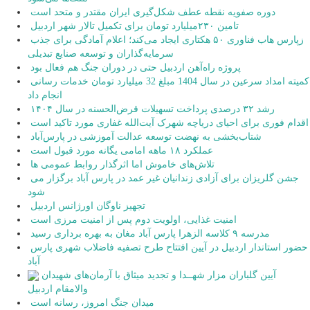
دوره صفویه نقطه عطف شکل‌گیری ایران مقتدر و متحد است
تامین ۲۳۰میلیارد تومان برای تکمیل تالار شهر اردبیل
زپارس هاب فناوری ۵۰ هکتاری ایجاد می‌کند؛ اعلام آمادگی برای جذب
سرمایه‌گذاران و توسعه صنایع تبدیلی
پروژه راه‌آهن اردبیل حتی در دوران جنگ هم فعال بود
کمیته امداد سرعین در سال 1404 مبلغ 32 میلیارد تومان خدمات رسانی
انجام داد
رشد ۳۲ درصدی پرداخت تسهیلات قرض‌الحسنه در سال ۱۴۰۴
اقدام فوری برای احیای دریاچه شهرک آیت‌الله غفاری مورد تاکید است
شتاب‌بخشی به نهضت توسعه عدالت آموزشی در پارس‌آباد
عملکرد ۱۸ ماهه امامی یگانه مورد قبول است
تلاش‌های خاموش اما اثرگذار روابط عمومی ها
جشن گلریزان برای آزادی زندانیان غیر عمد در پارس آباد برگزار می
شود
تجهیز ناوگان اورژانس اردبیل
امنیت غذایی، اولویت دوم پس از امنیت مرزی است
مدرسه ۹ کلاسه الزهرا پارس آباد مغان به بهره برداری رسید
حضور استاندار اردبیل در آیین افتتاح طرح تصفیه فاضلاب شهری پارس
آباد
آیین گلباران مزار شهــدا و تجدید میثاق با آرمان‌های شهیدان
والامقام اردبیل
میدان جنگ امروز، رسانه است