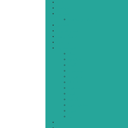
خانه
سیاسی
اجتماعی
پزشکی و سلامت
اقتصادی
علم و فناوری
فرهنگ و هنر
ورزشی
شهرستان‌ها
اردبیل
اصلاندوز
انگوت
بیله‌سوار
پارس‌آباد
خلخال
سرعین
کوثر
گرمی
مشکین‌شهر
نمین
نیر
عکس
فیلم