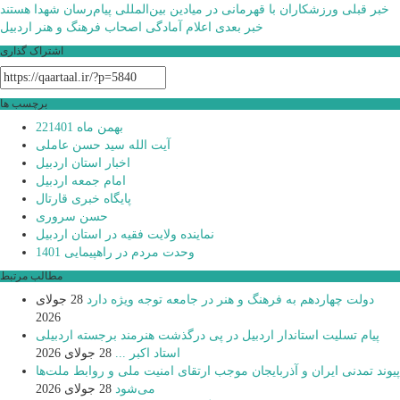
راهبری
خبر قبلی
ورزشکاران با قهرمانی در میادین بین‌المللی پیام‌رسان شهدا هستند
خبر بعدی
اعلام آمادگی اصحاب فرهنگ و هنر اردبیل
نوشته
اشتراک گذاری
برچسب ها
22بهمن ماه 1401
آیت الله سید حسن عاملی
اخبار استان اردبیل
امام جمعه اردبیل
پایگاه خبری قارتال
حسن سروری
نماینده ولایت فقیه در استان اردبیل
وحدت مردم در راهپیمایی 1401
مطالب مرتبط
دولت چهاردهم به فرهنگ و هنر در جامعه توجه ویژه دارد
28 جولای
2026
پیام تسلیت استاندار اردبیل در پی درگذشت هنرمند برجسته اردبیلی
استاد اکبر ...
28 جولای 2026
پیوند تمدنی ایران و آذربایجان موجب ارتقای امنیت ملی و روابط ملت‌ها
می‌شود
28 جولای 2026