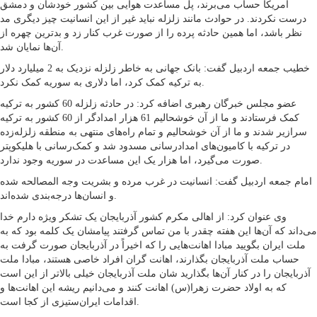
آمریکا حساب می‌برند، پل مساعدت هوایی بین کشور خودشان و دمشق
درست نکردند. در حوادث مانند زلزله نباید غیر از این انسانیت چیز دیگری مد
نظر باشد، اما همین حادثه پرده را از صورت غرب کنار زد و بدترین چهره از
آن‌ها نمایان شد.
خطیب جمعه اردبیل گفت: بانک جهانی به خاطر زلزله نزدیک به 2 میلیارد دلار
به ترکیه کمک کرد، اما دلاری به سوریه کمک نکرد.
عضو مجلس خبرگان رهبری اضافه کرد: در حادثه زلزله 60 کشور به ترکیه
کمک فرستادند و ما از آن خوشحالیم 61 هزار امدادگر از 60 کشور به ترکیه
سرازیر شدند و ما از آن خوشحالیم و تمام راه‌های منتهی به منطقه زلزله‌زده
در ترکیه با کامیون‌های امدادرسانی مسدود شد و کمک‌رسانی با هلیکوپتر
صورت می‌گیرد، اما هزار یک این مساعدت در سوریه وجود ندارد.
امام جمعه اردبیل گفت: انسانیت در غرب مرده و بشریت وجه المصالحه شده
و انسان‌ها درجه‌بندی شده‌اند.
وی عنوان کرد: از اهالی مکرم کشور آذربایجان یک تشکر ویژه دارم خدا
می‌داند که آن‌ها این هفته چقدر با من تماس گرفتند پیامشان یک کلمه بود که به
ملت ایران بگویید مبادا اهانت‌هایی را که اخیراً در آذربایجان صورت گرفت به
حساب ملت آذربایجان بگذارند، اهانت گران افراد خاصی هستند، مبادا ملت
آذربایجان را در کنار آن‌ها بگذارید شان ملت آذربایجان خیلی بالاتر از این است
که به اولاد حضرت زهرا(س) اهانت کنند و می‌دانیم ریشه این اهانت‌ها و
اقدامات ایران‌ستیزی از کجا است.