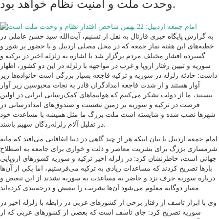
وحدت ملت و امنیت نظام خواهد بود.
به گزارش پایگاه خبری قارتال به نقل از تسنیم، آیت‌الله سید حسن عاملی در
خطبه‌های این هفته نماز جمعه که در محل مصلی اردبیل و با حضور پر شور و
گسترده اقشار مختلف مردم برگزار شد با اشاره به زلزله اخیر در ترکیه و
سوریه و تبیین رفتار اروپا و غرب در مواجهه با زلزله در این دو کشور، اظهار
داشت: حادثه زلزله در سوریه و ترکیه فاجعه بسیار بزرگی است خانواده‌ها زیر
آوار هستند و از شدت فاجعه امدادگران قادر به نجات محبوسین زیر آوار
نیستند، ما از دولت تشکر می‌کنیم که هواپیما‌های کمک‌رسانی ایرانی در اولین
فرصت در ترکیه و سوریه بر زمین نشست و صندوق‌های امدادرسانی در
شهر‌ها نصب شده و شایسته است ملت بزرگ ما مثل همیشه با مساعدت خود
در تقلیل آلام زلزله‌زدگان سهیم باشند.
امام جمعه اردبیل با بیان اینکه هر از چند گاهی در دنیا اتفاقاتی می‌افتد که مایه
شرمساری بزرگ برای بشریت معاصر و ذلت و خواری برای جامعه به اصطلاح
جهانی است، خاطرنشان کرد: در زلزله اخیر ترکیه و سوریه کشور‌های اروپایی
بار‌ها تصریح کردند که مساعدات زیادی به ترکیه می‌فرستیم، اما یکی از آن‌ها
درباره سوریه حرف نزد و حاضر به مساعدت به سوریه نشدند از این تبعیض و
معیار دوگانه معلوم می‌شود آن‌ها بشریت را تبعیض و درجه‌بندی کرده‌اند.
وی با ابراز تاسف از رفتار برخی از کشور‌های عربی در رابطه با زلزله اخیر در
سوریه تصریح کرد: جای تاسف است که بعضی از کشور‌های عربی که از