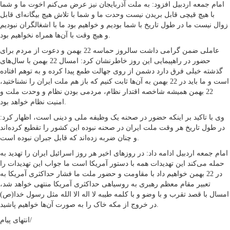
امام جمعه اردبیل افزود: به ملت آذربایجان نیز عرض می‌کنم اخوت ما و شما
با هیچ قیچی قابل بریدن نیست وحدت ما و شما با تلاش هیچ بیگانه‌ای قابل
زوال نیست ما در طول تاریخ با شما بودیم و خواهیم بود ما با اشغالگران نبودیم
و هیچ وقت با آن‌ها همراه نخواهیم بود.
عاملی ضمن گرامی داشت سالروز حماسه 22 بهمن و دعوت از مردم برای
حضور در راهپیمایی این روز خاطرنشان کرد: امسال 22 بهمن با سال‌های
گذشته خیلی فرق دارد دشمن از روی جهالت طمع پیدا کرده و به توهم افتاده
است و ما باید در 22 بهمن به آن‌ها ثابت کنیم که باز هم ملت ایران را نشناختید،
22 بهمن همیشه شاخصه اقتدار نظام، مردمی بودن نظام و وحدت ملت و
امنیت نظام خواهد بود.
وی با تاکید بر اینکه حضور در صحنه یک وظیفه ملی و دینی است، اظهار کرد:
در طول تاریخ هر وقت ملت ایران در صحنه نبوده این کشور را تقطیع کرده‌اند
و چنان ضربه زده‌اند که قابل جبران نبوده است.
امام جمعه اردبیل ادامه داد: در روز‌های اخیر هر روز اسرائیل ایران را تهدید به
حمله می‌کند این تهدیدات همه با دستور آمریکا است ما جواب این تهدیدات را
در 22 بهمن خواهیم داد با مقاومت و حضور ملت ما فشار حداکثری آمریکا به
تعبیر مقام معظم رهبری به روسیاهی حداکثری آمریکا منتهی خواهد شد،
امسال با قصد تقرب و با وضو و با کلمه طیبه لا اله الا الله مثل رسول خدا(ص)
در خروج از مکه خاک را به صورت آن‌ها خواهیم پاشید.
انتهای پیام/