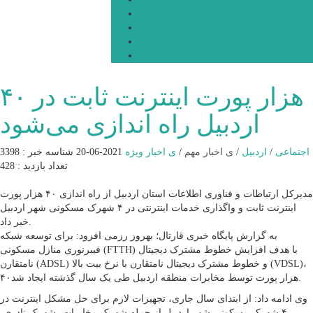
پیوندها
جستجوی پیشرفته
درباره ما
تماس با ما
۴۰ هزار پورت اینترنت ثابت در
اردبیل راه اندازی می‌شود
اجتماعی
/
اردبیل
/
ی اخبار مهم
/
ی اخبار ویژه
2021-06-20
شناسه خبر : 3398
تعداد بازدید : 428
مدیرکل ارتباطات و فناوری اطلاعات استان اردبیل از راه اندازی ۴۰ هزار پورت
اینترنت ثابت و واگذاری خدمات اینترنتی در ۴ شهرک مسکونی شهر اردبیل
خبر داد.
به گزارش پایگاه خبری قارتال؛ بهروز رزمی افزود: برای توسعه شبکه
فیبرنوری منازل مسکونی (FTTH) با هدف افزایش خطوط مشترک دیجیتال
نامتقارن (ADSL) و خطوط مشترک دیجیتال نامتقارن با نرخ بیت بالا (VDSL)،
۴۰هزار پورت توسط مخابرات منطقه اردبیل طی یک سال گذشته ایجاد شد.
وی ادامه داد: از ابتدای سال جاری، تجهیزات لازم برای حل مشکل اینترنت در
۴ شهرک مسکونی شهر اردبیل از جمله شهرک مخابرات، شهرک نادری،