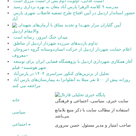
امنیت غذایی، اولویت دوم پس از امنیت مرزی است
مدرسه ۹ کلاسه الزهرا پارس آباد مغان به بهره برداری رسید
حضور استاندار اردبیل در آیین افتتاح طرح تصفیه فاضلاب شهری پارس
آباد
آیین گلباران مزار شهــدا و تجدید میثاق با آرمان‌های شهیدان
والامقام اردبیل
میدان جنگ امروز، رسانه است
تداوم بازدیدهای سرزده شهردار اردبیل از مناطق
اعلام حمایت شهردار اردبیل از حرکت انسان‌دوستانه گروه «مروجان
معروف»
آغاز همکاری شهرداری اردبیل با پژوهشگاه فضایی ایران برای توسعه
شهر هوشمند+ فیلم
تجلیل از برترین‌های کنکور سراسری ۱۴۰۴ در پارس‌آباد
روزانه بیش از ۵۰۰ نفر مبتلا به آنفلوانزا به بیمارستان‌های پارس آباد
مراجعه می کنند
خانه
سایت خبری، سیاسی، اجتماعی و فرهنگی
استفاده از مطالب سایت با ذکر منبع بلامانع
سیاسی
می‌باشد.
اجتماعی
صاحب امتیاز و مدیر مسئول: حسن سروری