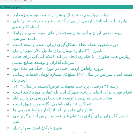
آخرین مطالب
دولت چهاردهم به فرهنگ و هنر در جامعه توجه ویژه دارد
پیام تسلیت استاندار اردبیل در پی درگذشت هنرمند برجسته اردبیلی
استاد اکبر عبدی
پیوند تمدنی ایران و آذربایجان موجب ارتقای امنیت ملی و روابط
ملت‌ها می‌شود
دوره صفویه نقطه عطف شکل‌گیری ایران مقتدر و متحد است
تامین ۲۳۰میلیارد تومان برای تکمیل تالار شهر اردبیل
زپارس هاب فناوری ۵۰ هکتاری ایجاد می‌کند؛ اعلام آمادگی برای جذب
سرمایه‌گذاران و توسعه صنایع تبدیلی
پروژه راه‌آهن اردبیل حتی در دوران جنگ هم فعال بود
کمیته امداد سرعین در سال 1404 مبلغ 32 میلیارد تومان خدمات رسانی
انجام داد
رشد ۳۲ درصدی پرداخت تسهیلات قرض‌الحسنه در سال ۱۴۰۴
اقدام فوری برای احیای دریاچه شهرک آیت‌الله غفاری مورد تاکید است
شتاب‌بخشی به نهضت توسعه عدالت آموزشی در پارس‌آباد
عملکرد ۱۸ ماهه امامی یگانه مورد قبول است
تلاش‌های خاموش اما اثرگذار روابط عمومی ها
جشن گلریزان برای آزادی زندانیان غیر عمد در پارس آباد برگزار می
شود
تجهیز ناوگان اورژانس اردبیل