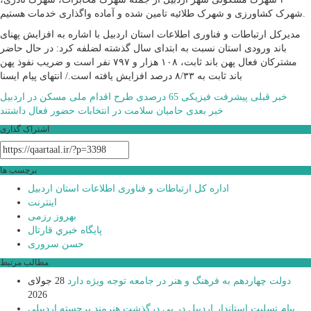
شهرک کشاورزی و شهرک طلائیه تامین شده و آماده واگذاری خدمات هستیم.
مدیرکل ارتباطات و فناوری اطلاعات استان اردبیل با اشاره به افزایش پهنای
باند ورودی استان نسبت به ابتدای سال گذشته لضلفه کرد: در حال حاضر
مشترکان فعال پهن باند ثابت، ۱۰۸ هزار و ۷۹۷ نفر است و ضریب نفوذ پهن
باند ثابت به ۸/۳۳ درصد افزایش یافته است./ انتهای پیام ایسنا
راهبری
خبر قبلی
پیشرفت فیزیکی 65 درصدی طرح اقدام ملی مسکن در اردبیل
خبر بعدی
حامیان سلامت در انتخابات حضور فعال داشتند
نوشته
اشتراک گذاری
برچسب ها
اداره کل ارتباطات و فناوری اطلاعات استان اردبیل
اینترنت
بهروز رزمی
پايگاه خبري قارتال
حسن سروری
مطالب مرتبط
دولت چهاردهم به فرهنگ و هنر در جامعه توجه ویژه دارد
28 جولای
2026
پیام تسلیت استاندار اردبیل در پی درگذشت هنرمند برجسته اردبیلی