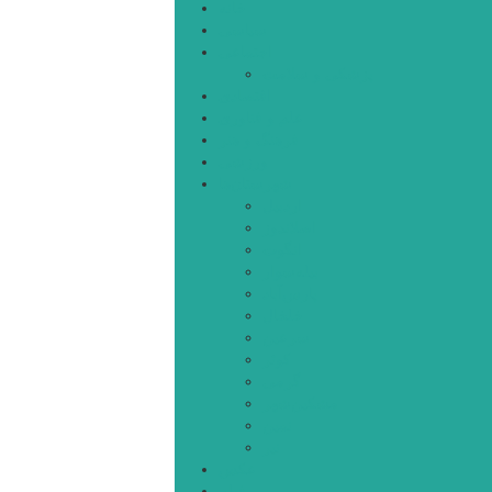
خانه
سیاسی
اجتماعی
پزشکی و سلامت
اقتصادی
علم و فناوری
فرهنگ و هنر
ورزشی
شهرستان‌ها
اردبیل
اصلاندوز
انگوت
بیله‌سوار
پارس‌آباد
خلخال
سرعین
کوثر
گرمی
مشکین‌شهر
نمین
نیر
عکس
فیلم