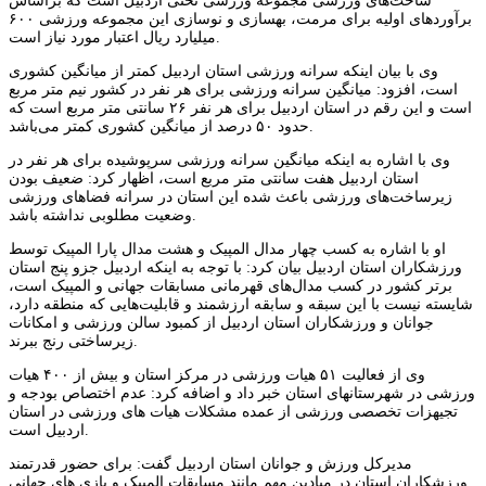
ساخت‌های ورزشی مجموعه ورزشی تختی اردبیل است که براساس
برآوردهای اولیه برای مرمت، بهسازی و نوسازی این مجموعه ورزشی ۶۰۰
میلیارد ریال اعتبار مورد نیاز است.
وی با بیان اینکه سرانه ورزشی استان اردبیل کمتر از میانگین کشوری
است، افزود: میانگین سرانه ورزشی برای هر نفر در کشور نیم متر مربع
است و این رقم در استان اردبیل برای هر نفر ۲۶ سانتی متر مربع است که
حدود ۵۰ درصد از میانگین کشوری کمتر می‌باشد.
وی با اشاره به اینکه میانگین سرانه ورزشی سرپوشیده برای هر نفر در
استان اردبیل هفت سانتی متر مربع است، اظهار کرد: ضعیف بودن
زیرساخت‌های ورزشی باعث شده این استان در سرانه فضاهای ورزشی
وضعیت مطلوبی نداشته باشد.
او با اشاره به کسب چهار مدال المپیک و هشت مدال پارا المپیک توسط
ورزشکاران استان اردبیل بیان کرد: با توجه به اینکه اردبیل جزو پنج استان
برتر کشور در کسب مدال‌های قهرمانی مسابقات جهانی و المپیک است،
شایسته نیست با این سبقه و سابقه ارزشمند و قابلیت‌هایی که منطقه دارد،
جوانان و ورزشکاران استان اردبیل از کمبود سالن ورزشی و امکانات
زیرساختی رنج ببرند.
وی از فعالیت ۵۱ هیات ورزشی در مرکز استان و بیش از ۴۰۰ هیات
ورزشی در شهرستانهای استان خبر داد و اضافه کرد: عدم اختصاص بودجه و
تجیهزات تخصصی ورزشی از عمده مشکلات هیات های ورزشی در استان
اردبیل است.
مدیرکل ورزش و جوانان استان اردبیل گفت: برای حضور قدرتمند
ورزشکاران استان در میادین مهم مانند مسابقات المپیک و بازی های جهانی