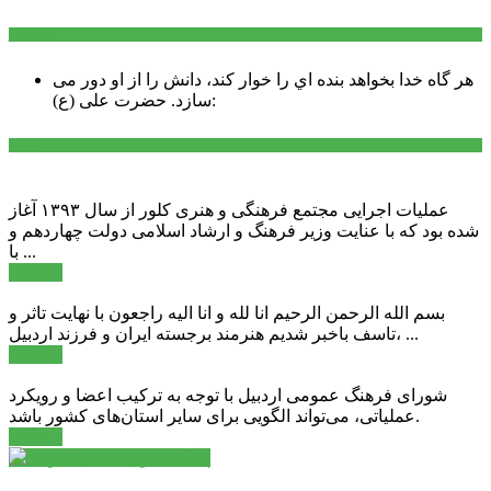
سخن روز
هر گاه خدا بخواهد بنده اي را خوار كند، دانش را از او دور می
حضرت علی (ع):
سازد.
اخبار ویژه
عملیات اجرایی مجتمع فرهنگی و هنری کلور از سال ۱۳۹۳ آغاز
شده بود که با عنایت وزیر فرهنگ و ارشاد اسلامی دولت چهاردهم و
با ...
ادامه ...
بسم الله الرحمن الرحیم انا لله و انا الیه راجعون با نهایت تاثر و
تاسف باخبر شدیم هنرمند برجسته ایران و فرزند اردبیل، ...
ادامه ...
شورای فرهنگ عمومی اردبیل با توجه به ترکیب اعضا و رویکرد
عملیاتی، می‌تواند الگویی برای سایر استان‌های کشور باشد.
ادامه ...