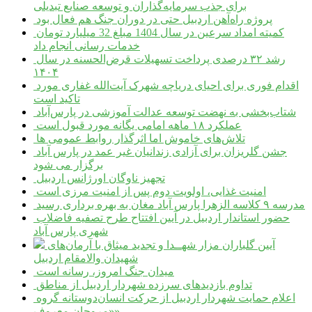
برای جذب سرمایه‌گذاران و توسعه صنایع تبدیلی
پروژه راه‌آهن اردبیل حتی در دوران جنگ هم فعال بود
کمیته امداد سرعین در سال 1404 مبلغ 32 میلیارد تومان
خدمات رسانی انجام داد
رشد ۳۲ درصدی پرداخت تسهیلات قرض‌الحسنه در سال
۱۴۰۴
اقدام فوری برای احیای دریاچه شهرک آیت‌الله غفاری مورد
تاکید است
شتاب‌بخشی به نهضت توسعه عدالت آموزشی در پارس‌آباد
عملکرد ۱۸ ماهه امامی یگانه مورد قبول است
تلاش‌های خاموش اما اثرگذار روابط عمومی ها
جشن گلریزان برای آزادی زندانیان غیر عمد در پارس آباد
برگزار می شود
تجهیز ناوگان اورژانس اردبیل
امنیت غذایی، اولویت دوم پس از امنیت مرزی است
مدرسه ۹ کلاسه الزهرا پارس آباد مغان به بهره برداری رسید
حضور استاندار اردبیل در آیین افتتاح طرح تصفیه فاضلاب
شهری پارس آباد
آیین گلباران مزار شهــدا و تجدید میثاق با آرمان‌های
شهیدان والامقام اردبیل
میدان جنگ امروز، رسانه است
تداوم بازدیدهای سرزده شهردار اردبیل از مناطق
اعلام حمایت شهردار اردبیل از حرکت انسان‌دوستانه گروه
«مروجان معروف»