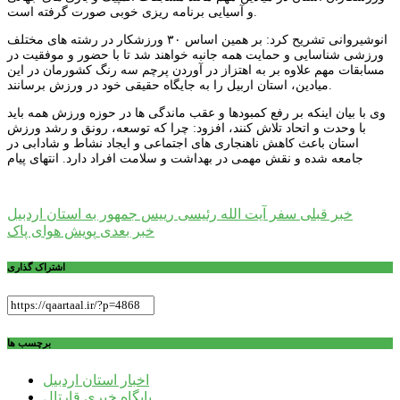
و آسیایی برنامه ریزی خوبی صورت گرفته است.
انوشیروانی تشریح کرد: بر همین اساس ۳۰ ورزشکار در رشته های مختلف
ورزشی شناسایی و حمایت همه جانبه خواهند شد تا با حضور و موفقیت در
مسابقات مهم علاوه بر به اهتزاز در آوردن پرچم سه رنگ کشورمان در این
میادین، استان اربیل را به جایگاه حقیقی خود در ورزش برسانند.
وی با بیان اینکه بر رفع کمبودها و عقب ماندگی ها در حوزه ورزش همه باید
با وحدت و اتحاد تلاش کنند، افزود: چرا که توسعه، رونق و رشد ورزش
استان باعث کاهش ناهنجاری های اجتماعی و ایجاد نشاط و شادابی در
جامعه شده و نقش مهمی در بهداشت و سلامت افراد دارد. انتهای پیام
راهبری
خبر قبلی
سفر آیت الله رئیسی رییس جمهور به استان اردبیل
خبر بعدی
پویش هوای پاک
نوشته
اشتراک گذاری
برچسب ها
اخبار استان اردبیل
پایگاه خبری قارتال