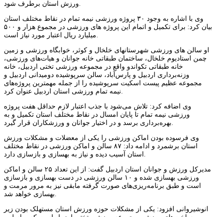
ورزش استان برطرف شود.
وی با اشاره به وجود ۳۰ پروژه ورزشی نیمه تمام در نقاط مختلف استان
بیان کرد: برای تکمیل و اتمام این پروژه های ورزشی در مجموع هزار و ۵۰۰
میلیارد ریال اعتبار مورد نیاز است.
او سالن های ورزشی شهرستانهای خلخال و کوثر، خوابگاه ورزشی و زمین
چمن استادیوم خلخال، ساختمان طبقاتی خانه جوانان و هیات‌های ورزشی،
خانه طبقاتی تکواندو واقع در مجموعه ورزشی تختی اردبیل، خانه
وزنه‌برداری اردبیل و پارس‌آباد، سالن سرپوشیده دومیدانی اردبیل و
مجموعه عظیم پیست اسکیت سرپوشیده را از جمله مهمترین پروژه‌های
نیمه تمام ورزشی استان اردبیل عنوان کرد.
وی اضافه کرد: تلاش می‌شود با جذب اعتبار لازم حداقل هفت پروژه
ورزشی نیمه تمام تا پایان امسال در نقاط مختلف استان تکمیل و به
بهره‌برداری برسد و در اختیار جوانان و ورزشکاران قرار گیرد.
وی فرسوده بودن اماکن ورزشی را یکی از معضلات و مشکلات ورزش
استان برشمرد و ادامه داد: ۸۷ سالن و اماکن ورزشی در نقاط مختلف
استان آسیب دیده و نیاز به بهسازی و بازسازی دارد.
مدیرکل ورزش و جوانان استان اردبیل گفت: از این تعداد ۲۵ سالن و اماکن
ورزشی بهسازی شده و ۱۰ سالن ورزشی در دست بهسازی و بازسازی
است و طبق برنامه‌ریزی‌های صورت گرفته مابقی نیز به مرور مرمت و
بهسازی خواهد شد.
انوشیروانی افزود: یکی از مشکلات حوزه ورزش استان مستهلک بودن زیر