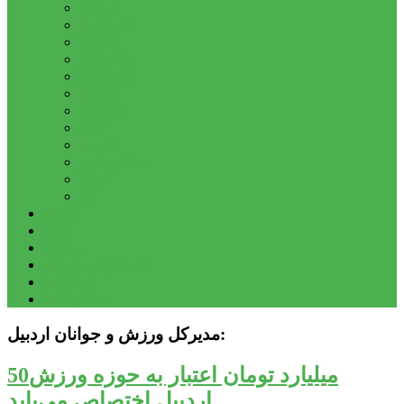
اردبیل
اصلاندوز
انگوت
بیله‌سوار
پارس‌آباد
خلخال
سرعین
کوثر
گرمی
مشکین‌شهر
نمین
نیر
عکس
فیلم
پیوندها
جستجوی پیشرفته
درباره ما
تماس با ما
مدیرکل ورزش و جوانان اردبیل:
50میلیارد تومان اعتبار به حوزه ورزش
اردبیل اختصاص می‌یابد