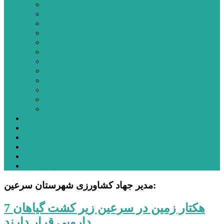
اردبیل
اصلاندوز
انگوت
بیله‌سوار
پارس‌آباد
خلخال
سرعین
کوثر
گرمی
مشکین‌شهر
نمین
نیر
عکس
فیلم
پیوندها
جستجوی پیشرفته
درباره ما
تماس با ما
مدیر جهاد کشاورزی شهرستان سرعین:
7 هکتار زمین در سرعین زیر کشت گیاهان
دارویی قرار دارند