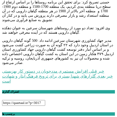
حسنی تصریح کرد: برای تحقق این برنامه روستاها را بر اساس ارتفاع از
سطح دریا منطقه بندی کردیم، یک منطقه 1700-1500 و منطقه دوم 1900-
1700 و منطقه آخر بالاتر ار 1900 در هر منطقه گیاهان دارویی که در آن
منطقه استعداد رشد و بازار مصرفی دارند پرورش می یابند و در کنار آن
تشویق به صنایع فرآوری می‌شوند.
وی افزود: تعداد دو مورد از روستاهای شهرستان سرعین به عنوان دهکده
گیاهان دارویی هستند که در آینده معرفی خواهند شد.
مدیر جهاد کشاورزی شهرستان سرعین ادامه داد: 500 گونه گیاهان دارویی
در استان اردبیل وجود دارد که ۲۲ گونه آن به صورت زراعی کشت می‌شود
و بر اساس آمار دفتر توسعه کشت گیاهان دارویی جهاد کشاورزی استان
اردبیل ۳۷۹ هکتار زمین در این استان به کشت گیاهان دارویی اختصاص داده
شده و محصولات آن نیز به کشورهای جمهوری آذربایجان، روسیه و ترکیه
صادر می‌شود.
راهبری
خبر قبلی
افزایش مستمری‌ مددجویان در دستور کار بهزیستی
خبر بعدی
گلزارهای شهدا بستری برای ترویج فرهنگ ایثار و شهادت
نوشته
است
اشتراک گذاری
برچسب ها