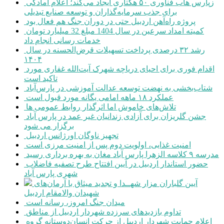
زپارس هاب فناوری ۵۰ هکتاری ایجاد می‌کند؛ اعلام آمادگی
برای جذب سرمایه‌گذاران و توسعه صنایع تبدیلی
پروژه راه‌آهن اردبیل حتی در دوران جنگ هم فعال بود
کمیته امداد سرعین در سال 1404 مبلغ 32 میلیارد تومان
خدمات رسانی انجام داد
رشد ۳۲ درصدی پرداخت تسهیلات قرض‌الحسنه در سال
۱۴۰۴
اقدام فوری برای احیای دریاچه شهرک آیت‌الله غفاری مورد
تاکید است
شتاب‌بخشی به نهضت توسعه عدالت آموزشی در پارس‌آباد
عملکرد ۱۸ ماهه امامی یگانه مورد قبول است
تلاش‌های خاموش اما اثرگذار روابط عمومی ها
جشن گلریزان برای آزادی زندانیان غیر عمد در پارس آباد
برگزار می شود
تجهیز ناوگان اورژانس اردبیل
امنیت غذایی، اولویت دوم پس از امنیت مرزی است
مدرسه ۹ کلاسه الزهرا پارس آباد مغان به بهره برداری رسید
حضور استاندار اردبیل در آیین افتتاح طرح تصفیه فاضلاب
شهری پارس آباد
آیین گلباران مزار شهــدا و تجدید میثاق با آرمان‌های
شهیدان والامقام اردبیل
میدان جنگ امروز، رسانه است
تداوم بازدیدهای سرزده شهردار اردبیل از مناطق
اعلام حمایت شهردار اردبیل از حرکت انسان‌دوستانه گروه