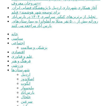
«مروجان معروف»
آغاز همکاری شهرداری اردبیل با پژوهشگاه فضایی ایران
برای توسعه شهر هوشمند+ فیلم
تجلیل از برترین‌های کنکور سراسری ۱۴۰۴ در پارس‌آباد
روزانه بیش از ۵۰۰ نفر مبتلا به آنفلوانزا به بیمارستان‌های
پارس آباد مراجعه می کنند
خانه
سیاسی
اجتماعی
پزشکی و سلامت
اقتصادی
علم و فناوری
فرهنگ و هنر
ورزشی
شهرستان‌ها
اردبیل
اصلاندوز
انگوت
بیله‌سوار
پارس‌آباد
خلخال
سرعین
کوثر