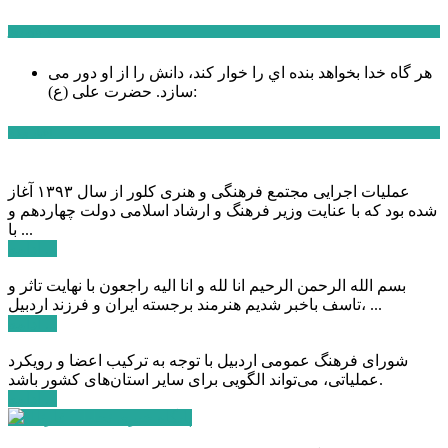
سخن روز
هر گاه خدا بخواهد بنده اي را خوار كند، دانش را از او دور می
حضرت علی (ع):
سازد.
اخبار ویژه
عملیات اجرایی مجتمع فرهنگی و هنری کلور از سال ۱۳۹۳ آغاز
شده بود که با عنایت وزیر فرهنگ و ارشاد اسلامی دولت چهاردهم و
با ...
ادامه ...
بسم الله الرحمن الرحیم انا لله و انا الیه راجعون با نهایت تاثر و
تاسف باخبر شدیم هنرمند برجسته ایران و فرزند اردبیل، ...
ادامه ...
شورای فرهنگ عمومی اردبیل با توجه به ترکیب اعضا و رویکرد
عملیاتی، می‌تواند الگویی برای سایر استان‌های کشور باشد.
ادامه ...