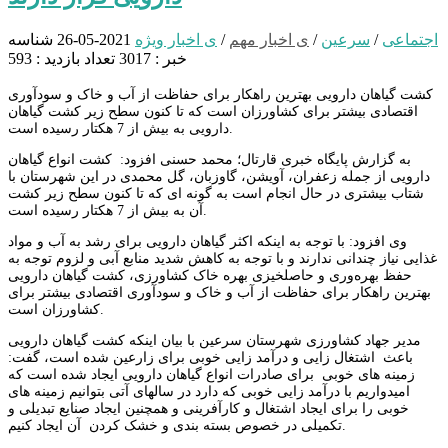
اجتماعی
/
سرعین
/
ی اخبار مهم
/
ی اخبار ویژه
2021-05-26
شناسه
خبر : 3017
تعداد بازدید : 593
کشت گیاهان دارویی بهترین راهکار برای حفاظت از آب و خاک و سودآوری
اقتصادی بیشتر برای کشاورزان است که تا کنون سطح زیر کشت گیاهان
دارویی به بیش از 7 هکتار رسیده است.
به گزارش پایگاه خبری قارتال؛ محمد حسنی افزود: کشت انواع گیاهان
دارویی از جمله زعفران، آویشن، گاوزبان، گل محمدی در این شهرستان با
شتاب بیشتری در حال انجام است به گونه ای که تا کنون سطح زیر کشت
آن به بیش از 7 هکتار رسیده است.
وی افزود: با توجه به اینکه اکثر گیاهان دارویی برای رشد به آب و مواد
غذایی نیاز چندانی ندارند و با توجه به کاهش شدید منابع آبی و لزوم توجه به
حفظ بهره‌وری و حاصلخیزی بهره خاک کشاورزی، کشت گیاهان دارویی
بهترین راهکار برای حفاظت از آب و خاک و سودآوری اقتصادی بیشتر برای
کشاورزان است.
مدیر جهاد کشاورزی شهرستان سرعین با بیان اینکه کشت گیاهان دارویی
باعث اشتغال زایی و درآمد زایی خوبی برای زارعین شده است، گفت:
زمینه های خوبی برای صادرات انواع گیاهان دارویی ایجاد شده است که
امیدواریم با درآمد زایی خوبی که دارد در سالهای آتی بتوانیم زمینه های
خوبی را برای ایجاد اشتغال و کارآفرینی و همچنین ایجاد صنایع تبدیلی و
تکمیلی در خصوص بسته بندی و خشک کردن آن ایجاد کنیم.