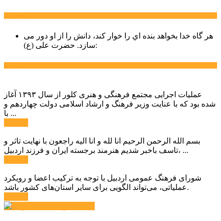
سخن روز
هر گاه خدا بخواهد بنده اي را خوار كند، دانش را از او دور می
حضرت علی (ع):
سازد.
اخبار ویژه
عملیات اجرایی مجتمع فرهنگی و هنری کلور از سال ۱۳۹۳ آغاز
شده بود که با عنایت وزیر فرهنگ و ارشاد اسلامی دولت چهاردهم و
با ...
ادامه ...
بسم الله الرحمن الرحیم انا لله و انا الیه راجعون با نهایت تاثر و
تاسف باخبر شدیم هنرمند برجسته ایران و فرزند اردبیل، ...
ادامه ...
شورای فرهنگ عمومی اردبیل با توجه به ترکیب اعضا و رویکرد
عملیاتی، می‌تواند الگویی برای سایر استان‌های کشور باشد.
ادامه ...