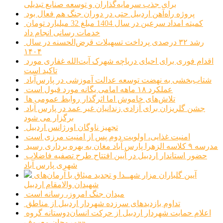
برای جذب سرمایه‌گذاران و توسعه صنایع تبدیلی
پروژه راه‌آهن اردبیل حتی در دوران جنگ هم فعال بود
کمیته امداد سرعین در سال 1404 مبلغ 32 میلیارد تومان
خدمات رسانی انجام داد
رشد ۳۲ درصدی پرداخت تسهیلات قرض‌الحسنه در سال
۱۴۰۴
اقدام فوری برای احیای دریاچه شهرک آیت‌الله غفاری مورد
تاکید است
شتاب‌بخشی به نهضت توسعه عدالت آموزشی در پارس‌آباد
عملکرد ۱۸ ماهه امامی یگانه مورد قبول است
تلاش‌های خاموش اما اثرگذار روابط عمومی ها
جشن گلریزان برای آزادی زندانیان غیر عمد در پارس آباد
برگزار می شود
تجهیز ناوگان اورژانس اردبیل
امنیت غذایی، اولویت دوم پس از امنیت مرزی است
مدرسه ۹ کلاسه الزهرا پارس آباد مغان به بهره برداری رسید
حضور استاندار اردبیل در آیین افتتاح طرح تصفیه فاضلاب
شهری پارس آباد
آیین گلباران مزار شهــدا و تجدید میثاق با آرمان‌های
شهیدان والامقام اردبیل
میدان جنگ امروز، رسانه است
تداوم بازدیدهای سرزده شهردار اردبیل از مناطق
اعلام حمایت شهردار اردبیل از حرکت انسان‌دوستانه گروه
«مروجان معروف»