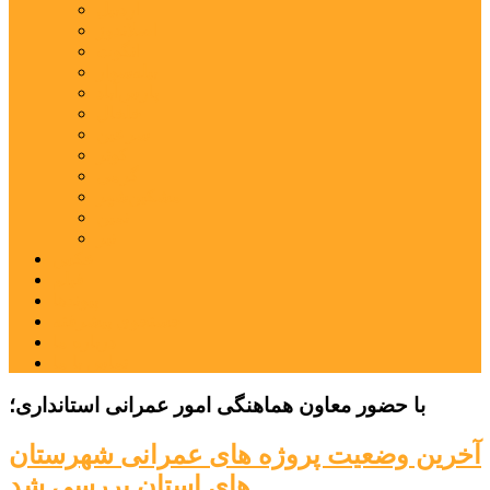
اردبیل
اصلاندوز
انگوت
بیله‌سوار
پارس‌آباد
خلخال
سرعین
کوثر
گرمی
مشکین‌شهر
نمین
نیر
عکس
فیلم
پیوندها
جستجوی پیشرفته
درباره ما
تماس با ما
با حضور معاون هماهنگی امور عمرانی استانداری؛
آخرین وضعیت پروژه های عمرانی شهرستان
های استان بررسی شد