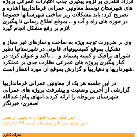
فرزاد قلندری بر لزوم پیگیری جذب اعتبارات عمرانی پروژه
های شهرستان توسط معاونین عمرانی فرمانداریها اشاره و
تصریح کرد: باید مشکلات زیر ساختی شهرستانها خصوصا
در حوزه های راه و آب و .. بموقع اطلاع رسانی تا پیگیری
لازم بر رفع مشکل انجام گیرد.
وی بر ضرورت توجه ویژه به ساخت و سازهای غیر مجاز و
تشکیل بموقع کمیسیونهای قانونی در شهرستانها نظیر
شورای ترافیک و کمیته پسماند و … تاکید و عنوان کرد: در
کنار پیگیری پروژه های عمرانی نظارت جدی بر عملکرد
شهرداریها و دهیاریها و گزارش بموقع آن مورد انتظار است.
در این جلسه هر یک از معاونین عمرانی فرمانداریها
گزارشی از آخرین وضعیت و پیشرفت پروژه های عمرانی
شهرستان مربوطه را ارائه کردند.انتهای پیام؛ عبدالله
اصغری/ خبرنگار
راهبری
خبر قبلی
نمره قبولی به شهردار نمین
خبر بعدی
ثبت‌نام زمستانه کتاب ۹۹ آغاز شد
نوشته
اشتراک گذاری