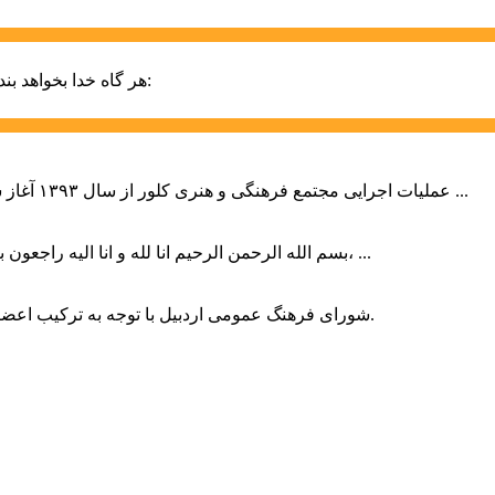
حضرت علی (ع):
هر گاه خدا بخواهد بند
عملیات اجرایی مجتمع فرهنگی و هنری کلور از سال ۱۳۹۳ آغاز شده بود که با عنایت وزیر فرهنگ و ارشاد اسلامی دولت چهاردهم و با ...
بسم الله الرحمن الرحیم انا لله و انا الیه راجعون با نهایت تاثر و تاسف باخبر شدیم هنرمند برجسته ایران و فرزند اردبیل، ...
شورای فرهنگ عمومی اردبیل با توجه به ترکیب اعضا و رویکرد عملیاتی، می‌تواند الگویی برای سایر استان‌های کشور باشد.