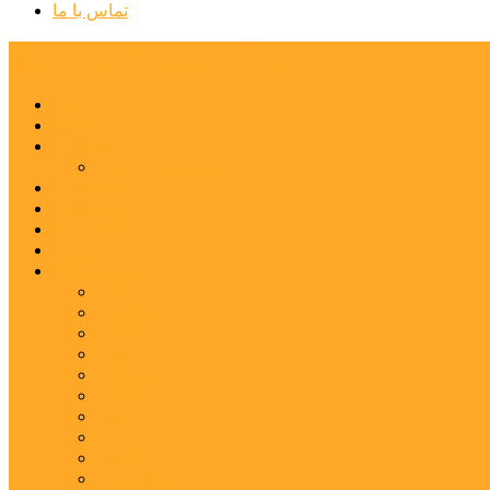
تماس با ما
پایگاه خبری تحلیلی قارتال
خانه
سیاسی
اجتماعی
پزشکی و سلامت
اقتصادی
علم و فناوری
فرهنگ و هنر
ورزشی
شهرستان‌ها
اردبیل
اصلاندوز
انگوت
بیله‌سوار
پارس‌آباد
خلخال
سرعین
کوثر
گرمی
مشکین‌شهر