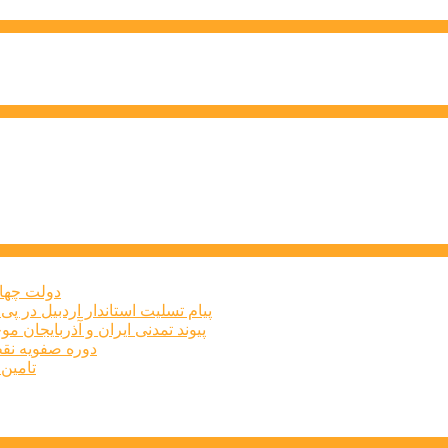
دولت چهار
پیام تسلیت استاندار اردبیل در پی
پیوند تمدنی ایران و آذربایجان 
دوره صفویه نق
تامین ۲۳۰میلیارد تومان برای تکمیل تالار شهر ارد