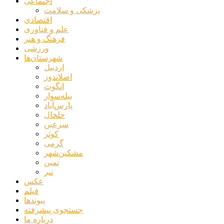
اجتماعی
پزشکی و سلامت
اقتصادی
علم و فناوری
فرهنگ و هنر
ورزشی
شهرستان‌ها
اردبیل
اصلاندوز
انگوت
بیله‌سوار
پارس‌آباد
خلخال
سرعین
کوثر
گرمی
مشکین‌شهر
نمین
نیر
عکس
فیلم
پیوندها
جستجوی پیشرفته
درباره ما