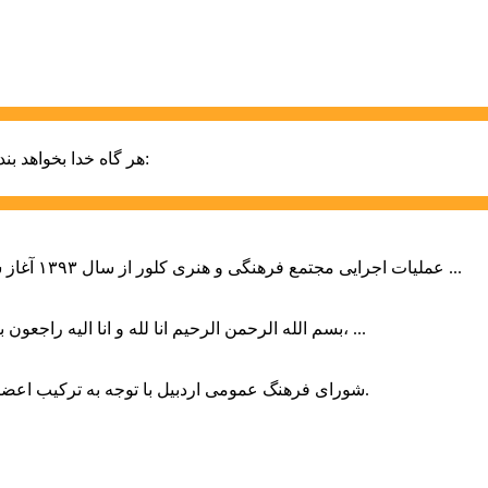
حضرت علی (ع):
هر گاه خدا بخواهد بند
عملیات اجرایی مجتمع فرهنگی و هنری کلور از سال ۱۳۹۳ آغاز شده بود که با عنایت وزیر فرهنگ و ارشاد اسلامی دولت چهاردهم و با ...
بسم الله الرحمن الرحیم انا لله و انا الیه راجعون با نهایت تاثر و تاسف باخبر شدیم هنرمند برجسته ایران و فرزند اردبیل، ...
شورای فرهنگ عمومی اردبیل با توجه به ترکیب اعضا و رویکرد عملیاتی، می‌تواند الگویی برای سایر استان‌های کشور باشد.