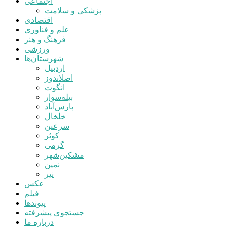
اجتماعی
پزشکی و سلامت
اقتصادی
علم و فناوری
فرهنگ و هنر
ورزشی
شهرستان‌ها
اردبیل
اصلاندوز
انگوت
بیله‌سوار
پارس‌آباد
خلخال
سرعین
کوثر
گرمی
مشکین‌شهر
نمین
نیر
عکس
فیلم
پیوندها
جستجوی پیشرفته
درباره ما