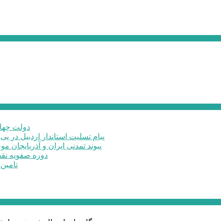
دولت چهار
پیام تسلیت استاندار اردبیل در پی
پیوند تمدنی ایران و آذربایجان 
دوره صفویه نق
تامین ۲۳۰میلیارد تومان برای تکمیل تالار شهر ارد