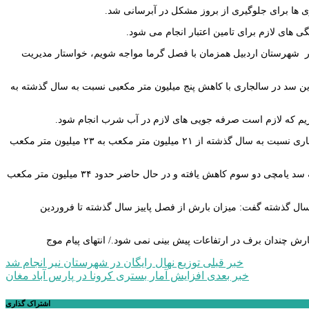
ی ها برای جلوگیری از بروز مشکل در آبرسانی شد.
های لازم برای تامین اعتبار انجام می شود.
آب در شهرستان اردبیل همزمان با فصل گرما مواجه شویم، خواستار مدیریت
 ذخیره آب این سد در سالجاری با کاهش پنج میلیون متر مکعبی نسبت به سال گذشته به
ریم که لازم است صرفه جویی های لازم در آب شرب انجام شود.
مدیر عامل آب منطقه ای استان اردبیل تصریح کرد: باتوجه به افزایش میزان آب شرب در سال جاری نسبت به سال گذشته از ۲۱ میلیون متر مکعب به ۲۳ میلیون متر مکعب
جنگی مرنی به کاهش بارندگی ها و ورودی آب سد یامچی اشاره کرد و گفت: میزان آب ورودی به سد یامچی دو سوم کاهش یافته و در حال حاضر حدود ۳۴ میلیون متر مکعب
سال گذشته گفت: میزان بارش از فصل پاییز سال گذشته تا فروردین
ارش چندان برف در ارتفاعات پیش بینی نمی شود./ انتهای پیام موج
راهبری
خبر قبلی
توزیع نهال رایگان در شهرستان نیر انجام شد
خبر بعدی
افزایش آمار بستری کرونا در پارس آباد مغان
نوشته
اشتراک گذاری