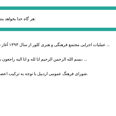
حضرت علی (ع):
هر گاه خدا بخواهد بند
عملیات اجرایی مجتمع فرهنگی و هنری کلور از سال ۱۳۹۳ آغاز شده بود که با عنایت وزیر فرهنگ و ارشاد اسلامی دولت چهاردهم و با ...
بسم الله الرحمن الرحیم انا لله و انا الیه راجعون با نهایت تاثر و تاسف باخبر شدیم هنرمند برجسته ایران و فرزند اردبیل، ...
شورای فرهنگ عمومی اردبیل با توجه به ترکیب اعضا و رویکرد عملیاتی، می‌تواند الگویی برای سایر استان‌های کشور باشد.