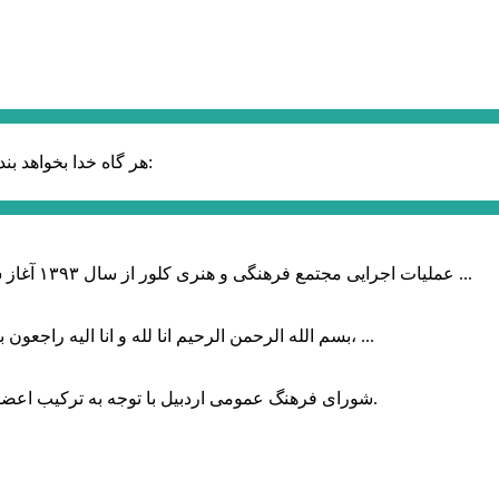
حضرت علی (ع):
هر گاه خدا بخواهد بند
عملیات اجرایی مجتمع فرهنگی و هنری کلور از سال ۱۳۹۳ آغاز شده بود که با عنایت وزیر فرهنگ و ارشاد اسلامی دولت چهاردهم و با ...
بسم الله الرحمن الرحیم انا لله و انا الیه راجعون با نهایت تاثر و تاسف باخبر شدیم هنرمند برجسته ایران و فرزند اردبیل، ...
شورای فرهنگ عمومی اردبیل با توجه به ترکیب اعضا و رویکرد عملیاتی، می‌تواند الگویی برای سایر استان‌های کشور باشد.