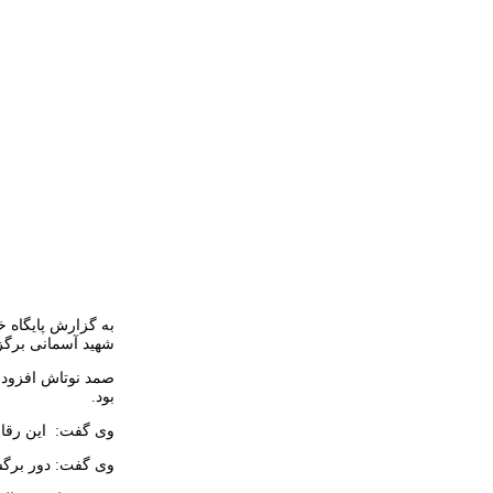
به گزارش پایگاه خ
شهید آسمانی برگز
صمد نوتاش افزود:د
بود.
وی گفت: این رقابت ها از ۲۰ خرداد آغاز می شود وتا ۲
وی گفت: دور برگش