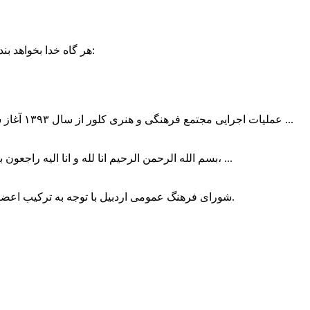
حضرت علی (ع):
هر گاه خدا بخواهد بند
عملیات اجرایی مجتمع فرهنگی و هنری کلور از سال ۱۳۹۳ آغاز شده بود که با عنایت وزیر فرهنگ و ارشاد اسلامی دولت چهاردهم و با ...
بسم الله الرحمن الرحیم انا لله و انا الیه راجعون با نهایت تاثر و تاسف باخبر شدیم هنرمند برجسته ایران و فرزند اردبیل، ...
شورای فرهنگ عمومی اردبیل با توجه به ترکیب اعضا و رویکرد عملیاتی، می‌تواند الگویی برای سایر استان‌های کشور باشد.