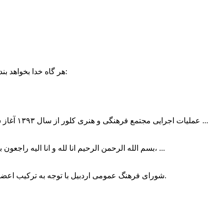
حضرت علی (ع):
هر گاه خدا بخواهد بند
عملیات اجرایی مجتمع فرهنگی و هنری کلور از سال ۱۳۹۳ آغاز شده بود که با عنایت وزیر فرهنگ و ارشاد اسلامی دولت چهاردهم و با ...
بسم الله الرحمن الرحیم انا لله و انا الیه راجعون با نهایت تاثر و تاسف باخبر شدیم هنرمند برجسته ایران و فرزند اردبیل، ...
شورای فرهنگ عمومی اردبیل با توجه به ترکیب اعضا و رویکرد عملیاتی، می‌تواند الگویی برای سایر استان‌های کشور باشد.