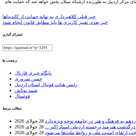
مای مرکز اردبیل به طورزنده ازشبکه سبلان پخش خواهد شد که حمایت های
راهبری
خبر قبلی
کلاهبرداری به بهانه حمایت از کاندیداها
خبر بعدی
تغییر کاربری ها باید مطابق قانون انجام شود
نوشته
اشتراک گذاری
برچسب ها
پايگاه خبري قارتال
حسن سروری
رئیس هیات فوتبال استان اردبیل
صمد نوتاش
فوتسال
مطالب مرتبط
دهم به فرهنگ و هنر در جامعه توجه ویژه دارد
28 جولای 2026
 درگذشت هنرمند برجسته اردبیلی استاد اکبر ...
28 جولای 2026
موجب ارتقای امنیت ملی و روابط ملت‌ها می‌شود
28 جولای 2026