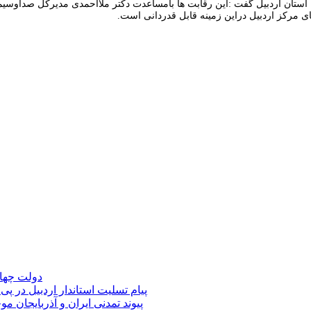
 استان اردبیل گفت :این رقابت ها بامساعدت دکتر ملااحمدی مدیرکل صداوسی
 مرکز اردبیل دراین زمینه قابل قدردانی است.
دولت چهار
پیام تسلیت استاندار اردبیل در پی
پیوند تمدنی ایران و آذربایجان 