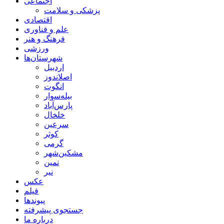
اجتماعی
پزشکی و سلامت
اقتصادی
علم و فناوری
فرهنگ و هنر
ورزشی
شهرستان‌ها
اردبیل
اصلاندوز
انگوت
بیله‌سوار
پارس‌آباد
خلخال
سرعین
کوثر
گرمی
مشکین‌شهر
نمین
نیر
عکس
فیلم
پیوندها
جستجوی پیشرفته
درباره ما