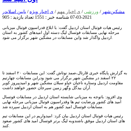
مشکین‌شهر
/
ورزشی
/
ی اخبار مهم
/
ی اخبار ویژه
/
یایین اسلایدر
2021-03-07
شناسه خبر : 1551
تعداد بازدید : 905
رئیس هیات فوتبال استان اردبیل گفت: با ابلاغ فدراسیون فوتبال میزبانی
مرحله نهایی مسابقات فوتسال لیگ دسته اول امیدهای کشور به استان
اردبیل واگذار شد واین مسابقات در مشگین شهر برگزار می شود.
به گزارش پایگاه خبری قارتال،صمد نوتاش گفت: این مسابقات ۲۰ اسفند تا
۲۲ اسفند در مشگین شهر برگزار می شود ودراین مسابقات چهارتیم
مقاومت اردبیل وستاره ناجیان خیاو سبلان مشگین شهر و امیدپیروز کویر
آران بیدگل وگهر زمین سیرجان حضور خواهند داشت.
وی افزود: باتوجه به میزبانی شایسته استان اردبیل در مسابقات فوتسال
امید های کشور ورضایت تیم ها وفدراسیون فوتبال میزبانی مرحله نهایی
مسابقات فوتسال امید کشور هم به استان اردبیل سپرده شد.
رئیس هیات فوتبال استان اردبیل بیان کرد: امیدواریم در این مسابقات تیم
های استان اردبیل موفق باشندوبه لیگ برتر فوتسال امید های کشور صعود
کنند.