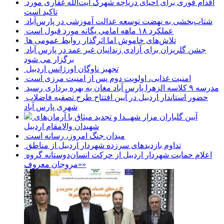
اقدام فوری برای احیای دریاچه شهرک آیت‌الله غفاری مورد
تاکید است
شتاب‌بخشی به نهضت توسعه عدالت آموزشی در پارس‌آباد
عملکرد ۱۸ ماهه امامی یگانه مورد قبول است
تلاش‌های خاموش اما اثرگذار روابط عمومی ها
جشن گلریزان برای آزادی زندانیان غیر عمد در پارس آباد
برگزار می شود
تجهیز ناوگان اورژانس اردبیل
امنیت غذایی، اولویت دوم پس از امنیت مرزی است
مدرسه ۹ کلاسه الزهرا پارس آباد مغان به بهره برداری رسید
حضور استاندار اردبیل در آیین افتتاح طرح تصفیه فاضلاب
شهری پارس آباد
آیین گلباران مزار شهــدا و تجدید میثاق با آرمان‌های
شهیدان والامقام اردبیل
میدان جنگ امروز، رسانه است
تداوم بازدیدهای سرزده شهردار اردبیل از مناطق
اعلام حمایت شهردار اردبیل از حرکت انسان‌دوستانه گروه
«مروجان معروف»