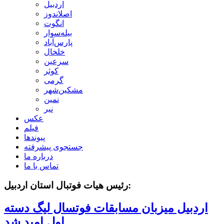
اردبیل
اصلاندوز
انگوت
بیله‌سوار
پارس‌آباد
خلخال
سرعین
کوثر
گرمی
مشکین‌شهر
نمین
نیر
عکس
فیلم
پیوندها
جستجوی پیشرفته
درباره ما
تماس با ما
رئیس هیات فوتبال استان اردبیل:
اردبیل میزبان مسابقات فوتسال لیگ دسته
اول امید شد