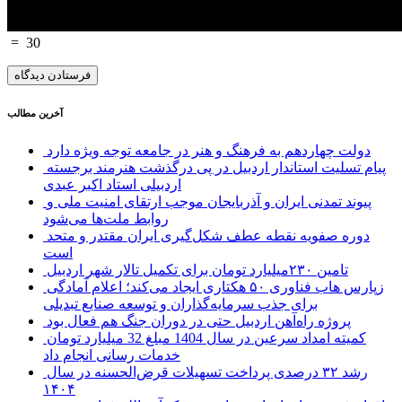
=
30
آخرین مطالب
دولت چهاردهم به فرهنگ و هنر در جامعه توجه ویژه دارد
پیام تسلیت استاندار اردبیل در پی درگذشت هنرمند برجسته
اردبیلی استاد اکبر عبدی
پیوند تمدنی ایران و آذربایجان موجب ارتقای امنیت ملی و
روابط ملت‌ها می‌شود
دوره صفویه نقطه عطف شکل‌گیری ایران مقتدر و متحد
است
تامین ۲۳۰میلیارد تومان برای تکمیل تالار شهر اردبیل
زپارس هاب فناوری ۵۰ هکتاری ایجاد می‌کند؛ اعلام آمادگی
برای جذب سرمایه‌گذاران و توسعه صنایع تبدیلی
پروژه راه‌آهن اردبیل حتی در دوران جنگ هم فعال بود
کمیته امداد سرعین در سال 1404 مبلغ 32 میلیارد تومان
خدمات رسانی انجام داد
رشد ۳۲ درصدی پرداخت تسهیلات قرض‌الحسنه در سال
۱۴۰۴