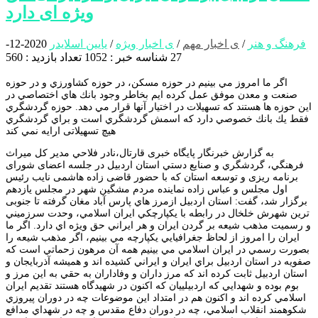
ویژه ای دارد
فرهنگ و هنر
/
ی اخبار مهم
/
ی اخبار ویژه
/
یایین اسلایدر
2020-12-
27
شناسه خبر : 1052
تعداد بازدید : 560
اگر ما امروز مي بينيم در حوزه مسكن، در حوزه كشاورزي و در حوزه
صنعت و معدن موفق عمل كرده ايم بخاطر وجود بانك هاي اختصاصي در
اين حوزه ها هستند كه تسهيلات در اختيار آنها قرار مي دهد. حوزه گردشگري
فقط يك بانك خصوصي دارد که اسمش گردشگري است و براي گردشگري
هیچ تسهيلاتی ارايه نمي كند
به گزارش خبرنگار پایگاه خبری قارتال،نادر فلاحي مدير كل ميراث
فرهنگي، گردشگري و صنايع دستي استان اردبيل در جلسه اعضای شورای
برنامه ریزی و توسعه استان که با حضور قاضی زاده هاشمی نایب رئیس
اول مجلس و عباس زاده نماینده مردم مشگین شهر در مجلس یازدهم
برگزار شد، گفت: استان اردبيل ازمرز هاي پارس آباد مغان گرفته تا جنوبی
ترین شهرش خلخال در رابطه با يكپارچكي ايران اسلامي، وحدت سرزميني
و رسميت مذهب شيعه بر گردن ايران و هر ايراني حق ويژه اي دارد. اگر ما
ايران را امروز از لحاظ جغرافيايي يكپارچه مي بينيم، اگر مذهب شيعه را
بصورت رسمي در ايران اسلامي مي بينيم همه آن مرهون زحماتي است كه
صفويه در استان اردبيل براي ايران و ايراني كشيده اند و هميشه آذربایجان و
استان اردبیل ثابت كرده اند كه مرز داران و وفاداران به حقي به اين مرز و
بوم بوده و شهدايي كه اردبيلیيان كه اكنون در شهيدگاه هستند تقديم ايران
اسلامي كرده اند و اکنون هم در امتداد اين موضوعات چه در دوران پيروزي
شكوهمند انقلاب اسلامي، چه در دوران دفاع مقدس و چه در شهداي مدافع