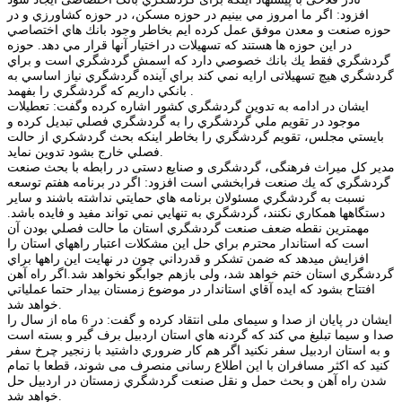
افزود: اگر ما امروز مي بينيم در حوزه مسكن، در حوزه كشاورزي و در
حوزه صنعت و معدن موفق عمل كرده ايم بخاطر وجود بانك هاي اختصاصي
در اين حوزه ها هستند كه تسهيلات در اختيار آنها قرار مي دهد. حوزه
گردشگري فقط يك بانك خصوصي دارد که اسمش گردشگري است و براي
گردشگري هیچ تسهيلاتی ارايه نمي كند براي آينده گردشگري نياز اساسي به
بانكي داريم كه گردشگري را بفهمد .
ایشان در ادامه به تدوين گردشگري كشور اشاره کرده وگفت: تعطيلات
موجود در تقويم ملي گردشگري را به گردشگري فصلي تبديل كرده و
بايستي مجلس، تقويم گردشگري را بخاطر اينكه بحث گردشكري از حالت
فصلي خارج بشود تدوين نمايد.
مدیر کل میراث فرهنگی، گردشگری و صنایع دستی در رابطه با بحث صنعت
گردشگري که يك صنعت فرابخشي است افزود: اگر در برنامه هفتم توسعه
نسبت به گردشگري مسئولان برنامه هاي حمايتي نداشته باشند و ساير
دستگاهها همكاري نكنند، گردشگري به تنهايي نمي تواند مفيد و فايده باشد.
مهمترين نقطه ضعف صنعت گردشگري استان ما حالت فصلي بودن آن
است که استاندار محترم براي حل این مشکلات اعتبار راههاي استان را
افزایش میدهد كه ضمن تشكر و قدرداني چون در نهايت اين راهها براي
گردشگري استان ختم خواهد شد، ولی بازهم جوابگو نخواهد شد.اگر راه آهن
افتتاح بشود که ايده آقاي استاندار در موضوع زمستان بيدار حتما عملياتي
خواهد شد.
ایشان در پایان از صدا و سیمای ملی انتقاد کرده و گفت: در 6 ماه از سال را
صدا و سيما تبليغ مي كند كه گردنه هاي استان اردبیل برف گير و بسته است
و به استان اردبيل سفر نكنيد اگر هم كار ضروري داشتيد با زنجير چرخ سفر
كنيد که اکثر مسافران با این اطلاع رسانی منصرف می شوند، قطعا با تمام
شدن راه آهن و بحث حمل و نقل صنعت گردشگري زمستان در اردبيل حل
خواهد شد.