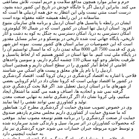
حرم و ساير موارد همچون مدافع سلامت و حريم امنيت، تلاش مضاعفی
مي كنند. بنابراين اردبيل اگر با جايگاه خودش در تاريخ اين كشور ديده بشود،
درست است منتي نيست ولي اين انتظار به حق همه اردبيلي ها است كه
متاسفانه در اين رابطه هميشه حلقه مغفوله بوده است.
ایشان در رابطه با پتانسيل هاي استان اردبيل و برنامه هاي سازمان متبوع
افزود: استان اردبيل تنها استان در كشور است كه در شمال 90 كيلومتري،
امكان دسترسي به دريا، امكان دسترسي به جنگل به كوه به دشت و آثار
تاريخي، پايگاه جهاني ثبت شده تاريخي در يونسكو و در ساير مسايل مقدور
است که اين خصوصيات در ساير استان هاي كشور نيست. نمونه اش شهر
يئري كه قدمت 7500 الي 8000 ساله تمدن دارد که ما امسال توانستيم آن را
در پايگاه ملي ثبت كنيم. ما تنها استان در كشور هستيم که از لحاظ پتانسيل و
ظرفيت بخاطر وجو كوه سبلان 110 چشمه آبگرم داريم، و سومين واحدهاي
اقامتي از لحاظ آمار كشوري را در سطح استان داريم و همچنین استان
اردبيل را با نام پل هاي معلق و پيست هاي اسكي مي شناسند.
فلاحی با اشاره به اقتصاد گردشگری در زمان کرونا گفت: اقتصاد گردشگري
در كشور ما اقتصاد نوپايي است كه كرونا نشان داد در ايام كرونايي بعضي
از شهرهاي ما در استان اردبيل تعطيل شد. اگر قبلا بحث گردشگري جدي
گرفته نمي شد و اتحاديه ها، اصناف و همه مي گفتند ما اشتغال ايجاد
ميكنيم، ولي كرونا نشان داد اگر گردشگري نباشد به تنهايي صنعت معدن
توليد و كشاورزي نمي توانند نقشي را ايفا نمايند.
وی در خصوص تصویب صندوق حمایت از گردشگری مطرح کرد: همانطور
كه ما صندوق حمايت از كشاورزي داريم مجلس محترم یازدهم صندوق
حمايت از صنعت گردشگري را در برنامه هفتم توسعه مصوب نمايد. موقعی
كه محصولات كشاورزان در اثر سرما، سیل و بارندگی شدید سرمازده شده
و توسط حوزه مربوطه جبران خسارات مي شوند حوزه گردشگري نيز نياز
به حمايت اينچنيني دارد.
نادر فلاحی با پیشنهاد اینکه برای گردشگري بانک اختصاصی ایجاد شود