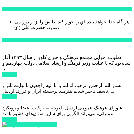
سخن روز
هر گاه خدا بخواهد بنده اي را خوار كند، دانش را از او دور می
حضرت علی (ع):
سازد.
اخبار ویژه
عملیات اجرایی مجتمع فرهنگی و هنری کلور از سال ۱۳۹۳ آغاز
شده بود که با عنایت وزیر فرهنگ و ارشاد اسلامی دولت چهاردهم و
با ...
ادامه ...
بسم الله الرحمن الرحیم انا لله و انا الیه راجعون با نهایت تاثر و
تاسف باخبر شدیم هنرمند برجسته ایران و فرزند اردبیل، ...
ادامه ...
شورای فرهنگ عمومی اردبیل با توجه به ترکیب اعضا و رویکرد
عملیاتی، می‌تواند الگویی برای سایر استان‌های کشور باشد.
ادامه ...