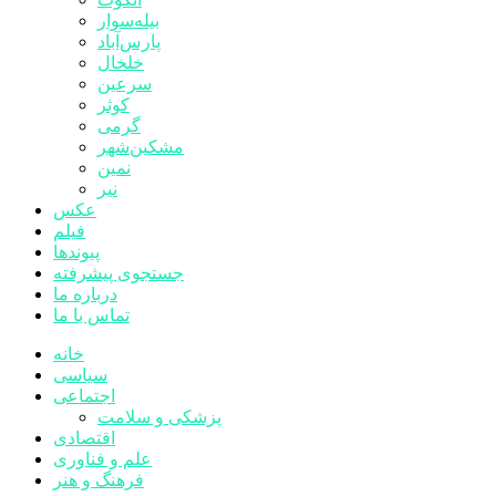
بیله‌سوار
پارس‌آباد
خلخال
سرعین
کوثر
گرمی
مشکین‌شهر
نمین
نیر
عکس
فیلم
پیوندها
جستجوی پیشرفته
درباره ما
تماس با ما
خانه
سیاسی
اجتماعی
پزشکی و سلامت
اقتصادی
علم و فناوری
فرهنگ و هنر