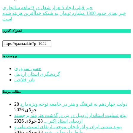
راهبری
خبر قبلی
ایجاد 5 هزار شغل در 9 ماهه سالجاری
خبر بعدی
حدود 1300 ميليارد تومان به شبكه خداآفرين هزينه شده
نوشته
است
اشتراک گذاری
برچسب ها
حسن سروری
گردشگری استان اردبیل
نادر فلاحی
مطالب مرتبط
دولت چهاردهم به فرهنگ و هنر در جامعه توجه ویژه دارد
28
جولای 2026
پیام تسلیت استاندار اردبیل در پی درگذشت هنرمند برجسته
اردبیلی استاد اکبر ...
28 جولای 2026
پیوند تمدنی ایران و آذربایجان موجب ارتقای امنیت ملی و
روابط ملت‌ها می‌شود
28 جولای 2026