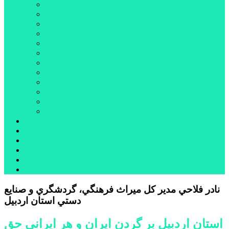
اردبیل
اصلاندوز
انگوت
بیله‌سوار
پارس‌آباد
خلخال
سرعین
کوثر
گرمی
مشکین‌شهر
نمین
نیر
عکس
فیلم
پیوندها
جستجوی پیشرفته
درباره ما
تماس با ما
نادر فلاحي مدير كل ميراث فرهنگي، گردشگري و صنايع
دستي استان اردبيل
استان اردبیل بر گردن ایران و هر ایرانی حق