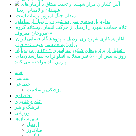
آیین گلباران مزار شهــدا و تجدید میثاق با آرمان‌های
شهیدان والامقام اردبیل
میدان جنگ امروز، رسانه است
تداوم بازدیدهای سرزده شهردار اردبیل از مناطق
اعلام حمایت شهردار اردبیل از حرکت انسان‌دوستانه گروه
«مروجان معروف»
آغاز همکاری شهرداری اردبیل با پژوهشگاه فضایی ایران
برای توسعه شهر هوشمند+ فیلم
تجلیل از برترین‌های کنکور سراسری ۱۴۰۴ در پارس‌آباد
روزانه بیش از ۵۰۰ نفر مبتلا به آنفلوانزا به بیمارستان‌های
پارس آباد مراجعه می کنند
خانه
سیاسی
اجتماعی
پزشکی و سلامت
اقتصادی
علم و فناوری
فرهنگ و هنر
ورزشی
شهرستان‌ها
اردبیل
اصلاندوز
انگوت