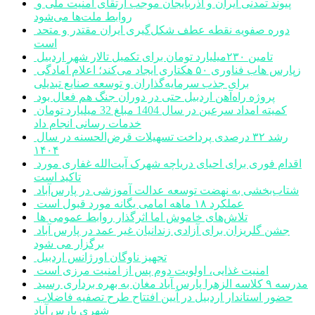
پیوند تمدنی ایران و آذربایجان موجب ارتقای امنیت ملی و
روابط ملت‌ها می‌شود
دوره صفویه نقطه عطف شکل‌گیری ایران مقتدر و متحد
است
تامین ۲۳۰میلیارد تومان برای تکمیل تالار شهر اردبیل
زپارس هاب فناوری ۵۰ هکتاری ایجاد می‌کند؛ اعلام آمادگی
برای جذب سرمایه‌گذاران و توسعه صنایع تبدیلی
پروژه راه‌آهن اردبیل حتی در دوران جنگ هم فعال بود
کمیته امداد سرعین در سال 1404 مبلغ 32 میلیارد تومان
خدمات رسانی انجام داد
رشد ۳۲ درصدی پرداخت تسهیلات قرض‌الحسنه در سال
۱۴۰۴
اقدام فوری برای احیای دریاچه شهرک آیت‌الله غفاری مورد
تاکید است
شتاب‌بخشی به نهضت توسعه عدالت آموزشی در پارس‌آباد
عملکرد ۱۸ ماهه امامی یگانه مورد قبول است
تلاش‌های خاموش اما اثرگذار روابط عمومی ها
جشن گلریزان برای آزادی زندانیان غیر عمد در پارس آباد
برگزار می شود
تجهیز ناوگان اورژانس اردبیل
امنیت غذایی، اولویت دوم پس از امنیت مرزی است
مدرسه ۹ کلاسه الزهرا پارس آباد مغان به بهره برداری رسید
حضور استاندار اردبیل در آیین افتتاح طرح تصفیه فاضلاب
شهری پارس آباد