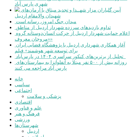
شهری پارس آباد
آیین گلباران مزار شهــدا و تجدید میثاق با آرمان‌های
شهیدان والامقام اردبیل
میدان جنگ امروز، رسانه است
تداوم بازدیدهای سرزده شهردار اردبیل از مناطق
اعلام حمایت شهردار اردبیل از حرکت انسان‌دوستانه گروه
«مروجان معروف»
آغاز همکاری شهرداری اردبیل با پژوهشگاه فضایی ایران
برای توسعه شهر هوشمند+ فیلم
تجلیل از برترین‌های کنکور سراسری ۱۴۰۴ در پارس‌آباد
روزانه بیش از ۵۰۰ نفر مبتلا به آنفلوانزا به بیمارستان‌های
پارس آباد مراجعه می کنند
خانه
سیاسی
اجتماعی
پزشکی و سلامت
اقتصادی
علم و فناوری
فرهنگ و هنر
ورزشی
شهرستان‌ها
اردبیل
اصلاندوز