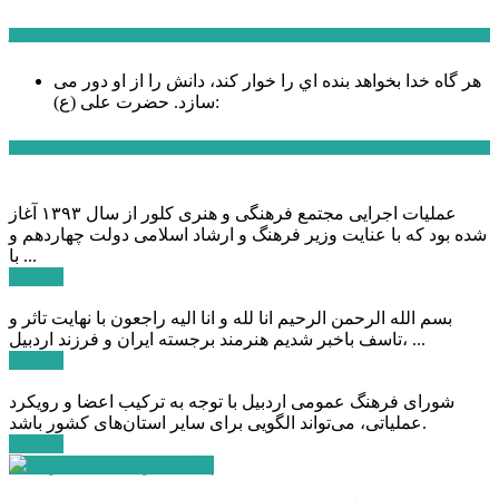
سخن روز
هر گاه خدا بخواهد بنده اي را خوار كند، دانش را از او دور می
حضرت علی (ع):
سازد.
اخبار ویژه
عملیات اجرایی مجتمع فرهنگی و هنری کلور از سال ۱۳۹۳ آغاز
شده بود که با عنایت وزیر فرهنگ و ارشاد اسلامی دولت چهاردهم و
با ...
ادامه ...
بسم الله الرحمن الرحیم انا لله و انا الیه راجعون با نهایت تاثر و
تاسف باخبر شدیم هنرمند برجسته ایران و فرزند اردبیل، ...
ادامه ...
شورای فرهنگ عمومی اردبیل با توجه به ترکیب اعضا و رویکرد
عملیاتی، می‌تواند الگویی برای سایر استان‌های کشور باشد.
ادامه ...