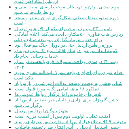
اردبیلی استاد اکبر عبدی
پیوند تمدنی ایران و آذربایجان موجب ارتقای امنیت ملی و
روابط ملت‌ها می‌شود
دوره صفویه نقطه عطف شکل‌گیری ایران مقتدر و متحد
است
تامین ۲۳۰میلیارد تومان برای تکمیل تالار شهر اردبیل
زپارس هاب فناوری ۵۰ هکتاری ایجاد می‌کند؛ اعلام آمادگی
برای جذب سرمایه‌گذاران و توسعه صنایع تبدیلی
پروژه راه‌آهن اردبیل حتی در دوران جنگ هم فعال بود
کمیته امداد سرعین در سال 1404 مبلغ 32 میلیارد تومان
خدمات رسانی انجام داد
رشد ۳۲ درصدی پرداخت تسهیلات قرض‌الحسنه در سال
۱۴۰۴
اقدام فوری برای احیای دریاچه شهرک آیت‌الله غفاری مورد
تاکید است
شتاب‌بخشی به نهضت توسعه عدالت آموزشی در پارس‌آباد
عملکرد ۱۸ ماهه امامی یگانه مورد قبول است
تلاش‌های خاموش اما اثرگذار روابط عمومی ها
جشن گلریزان برای آزادی زندانیان غیر عمد در پارس آباد
برگزار می شود
تجهیز ناوگان اورژانس اردبیل
امنیت غذایی، اولویت دوم پس از امنیت مرزی است
مدرسه ۹ کلاسه الزهرا پارس آباد مغان به بهره برداری رسید
حضور استاندار اردبیل در آیین افتتاح طرح تصفیه فاضلاب