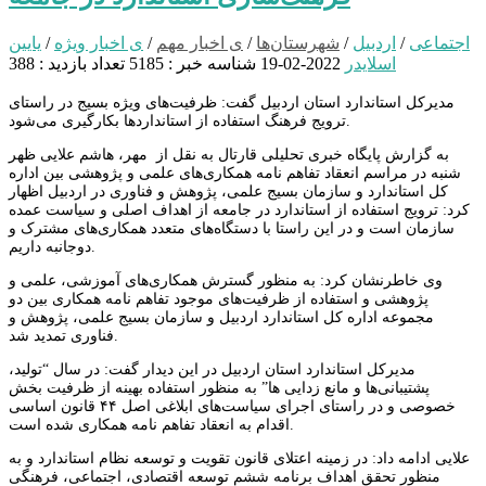
اجتماعی
/
اردبیل
/
شهرستان‌ها
/
ی اخبار مهم
/
ی اخبار ویژه
/
یایین
اسلایدر
2022-02-19
شناسه خبر : 5185
تعداد بازدید : 388
مدیرکل استاندارد استان اردبیل گفت: ظرفیت‌های ویژه بسیج در راستای
ترویج فرهنگ استفاده از استانداردها بکارگیری می‌شود.
به گزارش پایگاه خبری تحلیلی قارتال به نقل از مهر، هاشم علایی ظهر
شنبه در مراسم انعقاد تفاهم نامه همکاری‌های علمی و پژوهشی بین اداره
کل استاندارد و سازمان بسیج علمی، پژوهش و فناوری در اردبیل اظهار
کرد: ترویج استفاده از استاندارد در جامعه از اهداف اصلی و سیاست عمده
سازمان است و در این راستا با دستگاه‌های متعدد همکاری‌های مشترک و
دوجانبه داریم.
وی خاطرنشان کرد: به منظور گسترش همکاری‌های آموزشی، علمی و
پژوهشی و استفاده از ظرفیت‌های موجود تفاهم نامه همکاری بین دو
مجموعه اداره کل استاندارد اردبیل و سازمان بسیج علمی، پژوهش و
فناوری تمدید شد.
مدیرکل استاندارد استان اردبیل در این دیدار گفت: در سال “تولید،
پشتیبانی‌ها و مانع زدایی ها” به منظور استفاده بهینه از ظرفیت بخش
خصوصی و در راستای اجرای سیاست‌های ابلاغی اصل ۴۴ قانون اساسی
اقدام به انعقاد تفاهم نامه همکاری شده است.
علایی ادامه داد: در زمینه اعتلای قانون تقویت و توسعه نظام استاندارد و به
منظور تحقق اهداف برنامه ششم توسعه اقتصادی، اجتماعی، فرهنگی