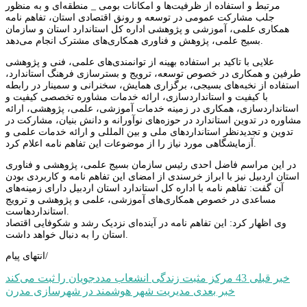
مرتبط و استفاده از ظرفیت‌ها و امکانات بومی _ منطقه‌ای و به منظور
جلب مشارکت عمومی در توسعه و رونق اقتصادی استان، تفاهم نامه
همکاری علمی، آموزشی و پژوهشی اداره کل استاندارد استان و سازمان
بسیج علمی، پژوهش و فناوری همکاری‌های مشترک انجام می‌دهد.
علایی با تاکید بر استفاده بهینه از توانمندی‌های علمی، فنی و پژوهشی
طرفین و همکاری در خصوص توسعه، ترویج و بسترسازی فرهنگ استاندارد،
استفاده از نخبه‌های بسیجی، برگزاری همایش، سخنرانی و سمینار در رابطه
با کیفیت و استانداردسازی، ارائه خدمات مشاوره تخصصی کیفیت و
استانداردسازی، همکاری در زمینه خدمات آموزشی، علمی، پژوهشی، ارائه
مشاوره در تدوین استاندارد در حوزه‌های نوآورانه و دانش بنیان، مشارکت در
تدوین و تجدیدنظر استانداردهای ملی و بین المللی و ارائه خدمات علمی و
آزمایشگاهی مورد نیاز را از موضوعات این تفاهم نامه اعلام کرد.
در این مراسم فاضل احدی رئیس سازمان بسیج علمی، پژوهشی و فناوری
استان اردبیل نیز با ابراز خرسندی از امضای این تفاهم نامه و کاربردی بودن
آن گفت: تفاهم نامه با اداره کل استاندارد استان اردبیل دارای زمینه‌های
مساعدی در خصوص همکاری‌های آموزشی، علمی و پژوهشی و ترویج
استانداردهاست.
وی اظهار کرد: این تفاهم نامه در آینده‌ای نزدیک رشد و شکوفایی اقتصاد
استان را به دنبال خواهد داشت.
انتهای پیام/
راهبری
خبر قبلی
43 مرکز مثبت زندگی انشعاب مددجویان را ثبت می‌کند
خبر بعدی
مدیریت شهر هوشمند در شهرسازی مدرن
نوشته