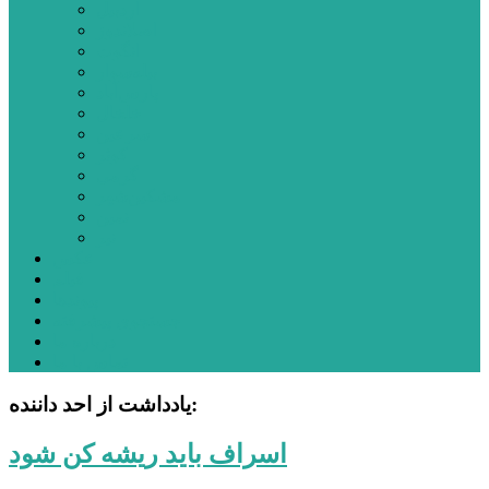
اردبیل
اصلاندوز
انگوت
بیله‌سوار
پارس‌آباد
خلخال
سرعین
کوثر
گرمی
مشکین‌شهر
نمین
نیر
عکس
فیلم
پیوندها
جستجوی پیشرفته
درباره ما
تماس با ما
یادداشت از احد داننده:
اسراف باید ریشه کن شود