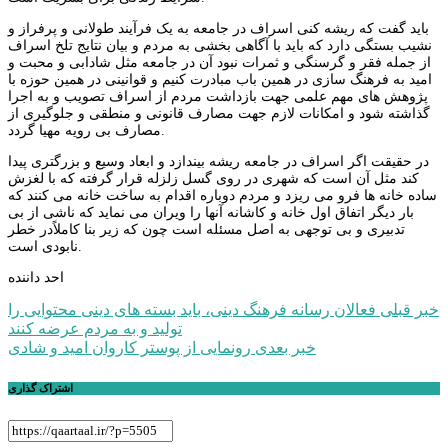
باید گفت که ریشه کنی اسراف در جامعه به یک فرآیند طولانی و پرفراز و
نشیب بستگی دارد که باید با آگاهی بخشی به مردم و بیان نتایج تلخ اسراف
از جمله فقر و گرسنگی و ثمرات نبود آن در جامعه مثل شادابی و محبت و
امید به فرهنگ سازی در همین باب مبادرت کنیم و قوانینی در همین حوزه با
پژوهش های مهم علمی جهت بازداشت مردم از اسراف تصویب و به اجرا
گذاشته شود و امکانات لازم جهت مصارف قانونی و منطقی و جلوگیری از
مصارف بی رویه مهیا گردد.
در حقیقت اگر اسراف در جامعه ریشه بیندازد و ابعاد وسیع و بزرگتری پیدا
کند مثل آن است که شهری در روی گسل زلزله قرار گرفته که با لغزش
ساده خانه ها فرو می ریزد و مردم دوباره اقدام به ساخت خانه می کنند که
بار دیگر اتفاق اول خانه و کاشانه آنها را ویران می نماید که ناشی از بی
تدبیری و بی توجهی به اصل مسئله است چون که زیر بنا کاملاًدر خطر
نابودی است.
احد داننده
راهبری
خبر قبلی
فعالان رسانه فرهنگ دینی، باید بسته های دینی محتوایی را
تولید و به مردم عرضه کنند
نوشته
خبر بعدی
رونمایی از پوستر کاروان امید و شادی
اشتراک گذاری