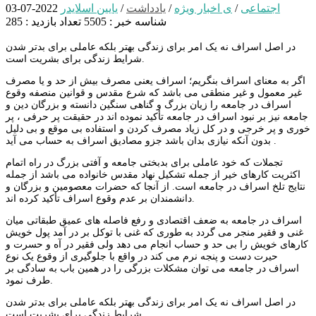
اجتماعی
/
ی اخبار ویژه
/
یادداشت
/
یایین اسلایدر
2022-07-03
شناسه خبر : 5505
تعداد بازدید : 285
در اصل اسراف نه یک امر برای زندگی بهتر بلکه عاملی برای بدتر شدن
شرایط زندگی برای بشریت است.
اگر به معنای اسراف بنگریم؛ اسراف یعنی مصرف بیش از حد و یا مصرف
غیر معمول و غیر منطقی می باشد که شرع مقدس و قوانین منصفه وقوع
اسراف در جامعه را زیان بزرگ و گناهی سنگین دانسته و بزرگان دین و
جامعه نیز بر نبود اسراف در جامعه تأکید نموده اند در حقیقت پر حرفی ، پر
خوری و پر خرجی و در کل زیاد مصرف کردن و استفاده بی موقع و بی دلیل
بدون آنکه نیازی بدان باشد جزو مصادیق اسراف به حساب می آید .
تجملات که خود عاملی برای بدبختی جامعه و آفتی بزرگ در راه اتمام
اکثریت کارهای خیر از جمله تشکیل نهاد مقدس خانواده می باشد از جمله
نتایج تلخ اسراف در جامعه است. از آنجا که حضرات معصومین و بزرگان و
دانشمندان بر عدم وقوع اسراف تأکید کرده اند.
اسراف در جامعه به ضعف اقتصادی و رفع فاصله های عمیق طبقاتی میان
غنی و فقیر منجر می گردد به طوری که غنی با توکل بر در آمد پول خویش
کارهای خویش را بی حد و حساب انجام می دهد ولی فقیر در آه و حسرت و
حیرت دست و پنجه نرم می کند در واقع با جلوگیری از وقوع یک نوع
اسراف در جامعه می توان مشکلات بزرگی را در همین باب به سادگی بر
طرف نمود.
در اصل اسراف نه یک امر برای زندگی بهتر بلکه عاملی برای بدتر شدن
شرایط زندگی برای بشریت است.