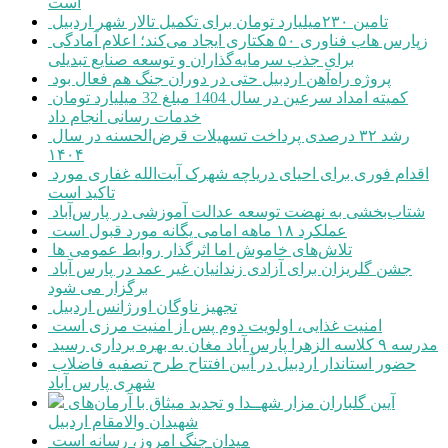
است
تامین ۲۳۰میلیارد تومان برای تکمیل تالار شهر اردبیل
زپارس هاب فناوری ۵۰ هکتاری ایجاد می‌کند؛ اعلام آمادگی
برای جذب سرمایه‌گذاران و توسعه صنایع تبدیلی
پروژه راه‌آهن اردبیل حتی در دوران جنگ هم فعال بود
کمیته امداد سرعین در سال 1404 مبلغ 32 میلیارد تومان
خدمات رسانی انجام داد
رشد ۳۲ درصدی پرداخت تسهیلات قرض‌الحسنه در سال
۱۴۰۴
اقدام فوری برای احیای دریاچه شهرک آیت‌الله غفاری مورد
تاکید است
شتاب‌بخشی به نهضت توسعه عدالت آموزشی در پارس‌آباد
عملکرد ۱۸ ماهه امامی یگانه مورد قبول است
تلاش‌های خاموش اما اثرگذار روابط عمومی ها
جشن گلریزان برای آزادی زندانیان غیر عمد در پارس آباد
برگزار می شود
تجهیز ناوگان اورژانس اردبیل
امنیت غذایی، اولویت دوم پس از امنیت مرزی است
مدرسه ۹ کلاسه الزهرا پارس آباد مغان به بهره برداری رسید
حضور استاندار اردبیل در آیین افتتاح طرح تصفیه فاضلاب
شهری پارس آباد
آیین گلباران مزار شهــدا و تجدید میثاق با آرمان‌های
شهیدان والامقام اردبیل
میدان جنگ امروز، رسانه است