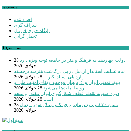
برچسب ها
احد داننده
اسراف گری
پایگاه خبری قارتال
تجمل گرایی
مطالب مرتبط
دولت چهاردهم به فرهنگ و هنر در جامعه توجه ویژه دارد
28
جولای 2026
پیام تسلیت استاندار اردبیل در پی درگذشت هنرمند برجسته
اردبیلی استاد اکبر ...
28 جولای 2026
پیوند تمدنی ایران و آذربایجان موجب ارتقای امنیت ملی و
روابط ملت‌ها می‌شود
28 جولای 2026
دوره صفویه نقطه عطف شکل‌گیری ایران مقتدر و متحد
است
28 جولای 2026
تامین ۲۳۰میلیارد تومان برای تکمیل تالار شهر اردبیل
28
جولای 2026