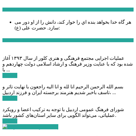
سخن روز
هر گاه خدا بخواهد بنده اي را خوار كند، دانش را از او دور می
حضرت علی (ع):
سازد.
اخبار ویژه
عملیات اجرایی مجتمع فرهنگی و هنری کلور از سال ۱۳۹۳ آغاز
شده بود که با عنایت وزیر فرهنگ و ارشاد اسلامی دولت چهاردهم و
با ...
ادامه ...
بسم الله الرحمن الرحیم انا لله و انا الیه راجعون با نهایت تاثر و
تاسف باخبر شدیم هنرمند برجسته ایران و فرزند اردبیل، ...
ادامه ...
شورای فرهنگ عمومی اردبیل با توجه به ترکیب اعضا و رویکرد
عملیاتی، می‌تواند الگویی برای سایر استان‌های کشور باشد.
ادامه ...