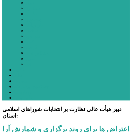
اردبیل
اصلاندوز
انگوت
بیله‌سوار
پارس‌آباد
خلخال
سرعین
کوثر
گرمی
مشکین‌شهر
نمین
نیر
عکس
فیلم
پیوندها
جستجوی پیشرفته
درباره ما
تماس با ما
دبیر هیأت عالی نظارت بر انتخابات شوراهای اسلامی
استان:
اعتراض ها برای روند برگزاری و شمارش آرا