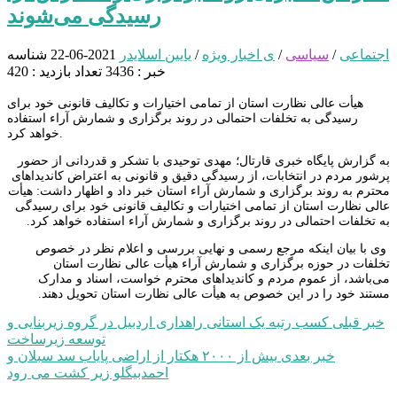
رسیدگی می‌شوند
اجتماعی
/
سیاسی
/
ی اخبار ویژه
/
یایین اسلایدر
2021-06-22
شناسه
خبر : 3436
تعداد بازدید : 420
هیأت عالی نظارت استان از تمامی اختیارات و تکالیف قانونی خود برای
رسیدگی به تخلفات احتمالی در روند برگزاری و شمارش آراء استفاده
خواهد کرد.
به گزارش پایگاه خبری قارتال؛ مهدی توحیدی با تشکر و قدردانی از حضور
پرشور مردم در انتخابات، از رسیدگی دقیق و قانونی به اعتراض کاندیداهای
محترم به روند برگزاری و شمارش آراء استان خبر داد و اظهار داشت: هیأت
عالی نظارت استان از تمامی اختیارات و تکالیف قانونی خود برای رسیدگی
به تخلفات احتمالی در روند برگزاری و شمارش آراء استفاده خواهد کرد.
وی با بیان اینکه مرجع رسمی و نهایی بررسی و اعلام نظر در خصوص
تخلفات در حوزه برگزاری و شمارش آراء هیأت عالی نظارت استان
می‌باشد، از عموم مردم و کاندیداهای محترم خواست، اسناد و مدارک
مستند خود را در این خصوص به هیأت عالی نظارت استان تحویل دهند.
راهبری
خبر قبلی
کسب رتبه یک استانی راهداری اردبیل در گروه زیربنایی و
توسعه زیرساخت
نوشته
خبر بعدی
بیش از ۲۰۰۰ هکتار از اراضی پایاب سد سبلان و
احمدبیگلو زیر کشت می رود