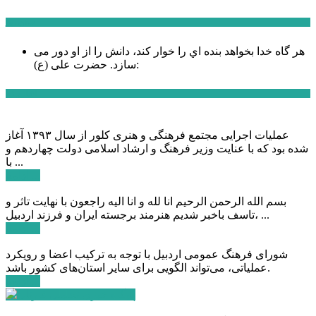
سخن روز
هر گاه خدا بخواهد بنده اي را خوار كند، دانش را از او دور می
حضرت علی (ع):
سازد.
اخبار ویژه
عملیات اجرایی مجتمع فرهنگی و هنری کلور از سال ۱۳۹۳ آغاز
شده بود که با عنایت وزیر فرهنگ و ارشاد اسلامی دولت چهاردهم و
با ...
ادامه ...
بسم الله الرحمن الرحیم انا لله و انا الیه راجعون با نهایت تاثر و
تاسف باخبر شدیم هنرمند برجسته ایران و فرزند اردبیل، ...
ادامه ...
شورای فرهنگ عمومی اردبیل با توجه به ترکیب اعضا و رویکرد
عملیاتی، می‌تواند الگویی برای سایر استان‌های کشور باشد.
ادامه ...