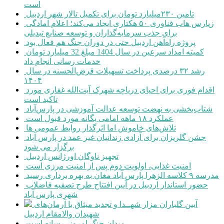
است
تامین ۲۳۰میلیارد تومان برای تکمیل تالار شهر اردبیل
زپارس هاب فناوری ۵۰ هکتاری ایجاد می‌کند؛ اعلام آمادگی
برای جذب سرمایه‌گذاران و توسعه صنایع تبدیلی
پروژه راه‌آهن اردبیل حتی در دوران جنگ هم فعال بود
کمیته امداد سرعین در سال 1404 مبلغ 32 میلیارد تومان
خدمات رسانی انجام داد
رشد ۳۲ درصدی پرداخت تسهیلات قرض‌الحسنه در سال
۱۴۰۴
اقدام فوری برای احیای دریاچه شهرک آیت‌الله غفاری مورد
تاکید است
شتاب‌بخشی به نهضت توسعه عدالت آموزشی در پارس‌آباد
عملکرد ۱۸ ماهه امامی یگانه مورد قبول است
تلاش‌های خاموش اما اثرگذار روابط عمومی ها
جشن گلریزان برای آزادی زندانیان غیر عمد در پارس آباد
برگزار می شود
تجهیز ناوگان اورژانس اردبیل
امنیت غذایی، اولویت دوم پس از امنیت مرزی است
مدرسه ۹ کلاسه الزهرا پارس آباد مغان به بهره برداری رسید
حضور استاندار اردبیل در آیین افتتاح طرح تصفیه فاضلاب
شهری پارس آباد
آیین گلباران مزار شهــدا و تجدید میثاق با آرمان‌های
شهیدان والامقام اردبیل
میدان جنگ امروز، رسانه است