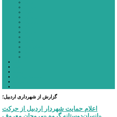
اردبیل
اصلاندوز
انگوت
بیله‌سوار
پارس‌آباد
خلخال
سرعین
کوثر
گرمی
مشکین‌شهر
نمین
نیر
عکس
فیلم
پیوندها
جستجوی پیشرفته
درباره ما
تماس با ما
گزارش از شهرداری اردبیل؛
اعلام حمایت شهردار اردبیل از حرکت
انسان‌دوستانه گروه «مروجان معروف»