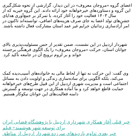
اعضای گروه «مروجان معروف» در این دیدار، گزارشی از نحوه شکل‌گیری
این گروه و دستاوردهای خیرخواهانه خود ارائه دادند. این گروه خیریه که از
سال ۱۴۰۳ فعالیت خود را آغاز کرده، با تمرکز بر جمع‌آوری هدایای
جشن‌های تولد اعضا به جای صرف هزینه‌های اضافی، توانسته‌اند تاکنون در
امر آزادسازی زندانیان جرایم غیر عمد استان مشارکت فعال داشته باشند.
شهردار اردبیل در این نشست، ضمن تقدیر از حس مسئولیت‌پذیری بالای
جوانان استان، حرکت «مروجان معروف» را یک الگوی فرهنگی برجسته
خواند و بر لزوم ترویج آن در جامعه تأکید کرد.
وی گفت: این حرکت نه تنها از لحاظ مالی به خانواده‌های آسیب‌دیده کمک
می‌کند، بلکه الگویی برای ساده‌سازی زندگی و اولویت دادن به مسائل
اجتماعی است و مدیریت شهری اردبیل از این قبیل طرح‌های خیرخواهانه
حمایت قاطع خواهد کرد و ما آماده همکاری در جهت توسعه و گسترش
دامنه فعالیت‌های این جوانان نیکوکار هستیم.
راهبری
خبر قبلی
آغاز همکاری شهرداری اردبیل با پژوهشگاه فضایی ایران
برای توسعه شهر هوشمند+ فیلم
نوشته
خبر بعدی
تداوم بازدیدهای سرزده شهردار اردبیل از مناطق