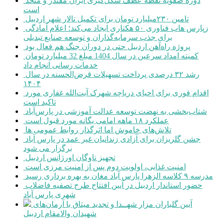
دوره صفویه نقطه عطف شکل‌گیری ایران مقتدر و متحد
است
تامین ۲۳۰میلیارد تومان برای تکمیل تالار شهر اردبیل
زپارس هاب فناوری ۵۰ هکتاری ایجاد می‌کند؛ اعلام آمادگی
برای جذب سرمایه‌گذاران و توسعه صنایع تبدیلی
پروژه راه‌آهن اردبیل حتی در دوران جنگ هم فعال بود
کمیته امداد سرعین در سال 1404 مبلغ 32 میلیارد تومان
خدمات رسانی انجام داد
رشد ۳۲ درصدی پرداخت تسهیلات قرض‌الحسنه در سال
۱۴۰۴
اقدام فوری برای احیای دریاچه شهرک آیت‌الله غفاری مورد
تاکید است
شتاب‌بخشی به نهضت توسعه عدالت آموزشی در پارس‌آباد
عملکرد ۱۸ ماهه امامی یگانه مورد قبول است
تلاش‌های خاموش اما اثرگذار روابط عمومی ها
جشن گلریزان برای آزادی زندانیان غیر عمد در پارس آباد
برگزار می شود
تجهیز ناوگان اورژانس اردبیل
امنیت غذایی، اولویت دوم پس از امنیت مرزی است
مدرسه ۹ کلاسه الزهرا پارس آباد مغان به بهره برداری رسید
حضور استاندار اردبیل در آیین افتتاح طرح تصفیه فاضلاب
شهری پارس آباد
آیین گلباران مزار شهــدا و تجدید میثاق با آرمان‌های
شهیدان والامقام اردبیل