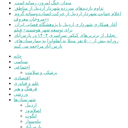
میدان جنگ امروز، رسانه است
تداوم بازدیدهای سرزده شهردار اردبیل از مناطق
اعلام حمایت شهردار اردبیل از حرکت انسان‌دوستانه گروه
«مروجان معروف»
آغاز همکاری شهرداری اردبیل با پژوهشگاه فضایی ایران
برای توسعه شهر هوشمند+ فیلم
تجلیل از برترین‌های کنکور سراسری ۱۴۰۴ در پارس‌آباد
روزانه بیش از ۵۰۰ نفر مبتلا به آنفلوانزا به بیمارستان‌های
پارس آباد مراجعه می کنند
خانه
سیاسی
اجتماعی
پزشکی و سلامت
اقتصادی
علم و فناوری
فرهنگ و هنر
ورزشی
شهرستان‌ها
اردبیل
اصلاندوز
انگوت
بیله‌سوار
پارس‌آباد