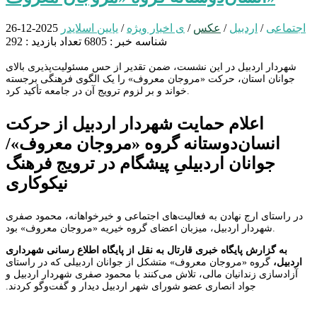
اجتماعی
/
اردبیل
/
عکس
/
ی اخبار ویژه
/
یایین اسلایدر
2025-12-26
شناسه خبر : 6805
تعداد بازدید : 292
شهردار اردبیل در این نشست، ضمن تقدیر از حس مسئولیت‌پذیری بالای
جوانان استان، حرکت «مروجان معروف» را یک الگوی فرهنگی برجسته
خواند و بر لزوم ترویج آن در جامعه تأکید کرد.
اعلام حمایت شهردار اردبیل از حرکت
انسان‌دوستانه گروه «مروجان معروف»/
جوانان اردبیلیِ پیشگام در ترویج فرهنگ
نیکوکاری
در راستای ارج نهادن به فعالیت‌های اجتماعی و خیرخواهانه، محمود صفری
شهردار اردبیل، میزبان اعضای گروه خیریه «مروجان معروف» بود.
به گزارش پایگاه خبری قارتال به نقل از پایگاه اطلاع رسانی شهرداری
اردبیل،
گروه «مروجان معروف» متشکل از جوانان اردبیلی که در راستای
آزادسازی زندانیان مالی، تلاش می‌کنند با محمود صفری شهردار اردبیل و
جواد انصاری عضو شورای شهر اردبیل دیدار و گفت‌وگو کردند.