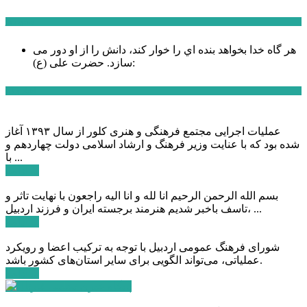
سخن روز
هر گاه خدا بخواهد بنده اي را خوار كند، دانش را از او دور می
حضرت علی (ع):
سازد.
اخبار ویژه
عملیات اجرایی مجتمع فرهنگی و هنری کلور از سال ۱۳۹۳ آغاز
شده بود که با عنایت وزیر فرهنگ و ارشاد اسلامی دولت چهاردهم و
با ...
ادامه ...
بسم الله الرحمن الرحیم انا لله و انا الیه راجعون با نهایت تاثر و
تاسف باخبر شدیم هنرمند برجسته ایران و فرزند اردبیل، ...
ادامه ...
شورای فرهنگ عمومی اردبیل با توجه به ترکیب اعضا و رویکرد
عملیاتی، می‌تواند الگویی برای سایر استان‌های کشور باشد.
ادامه ...