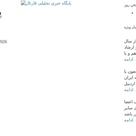
ن روز
پ
ار ویژه
ز سال
2026
 ارشاد
 ...
عون با
 ایران
 ...
 اعضا
ی سایر
 ...