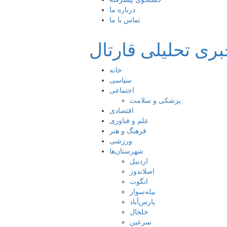
درباره ما
تماس با ما
بری تحلیلی قارتال
خانه
سیاسی
اجتماعی
پزشکی و سلامت
اقتصادی
علم و فناوری
فرهنگ و هنر
ورزشی
شهرستان‌ها
اردبیل
اصلاندوز
انگوت
بیله‌سوار
پارس‌آباد
خلخال
سرعین