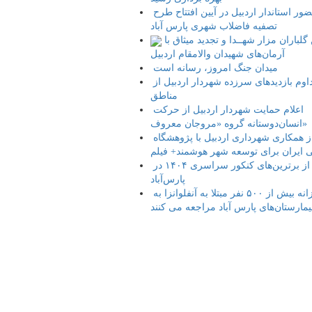
حضور استاندار اردبیل در آیین افتتاح طرح
تصفیه فاضلاب شهری پارس آباد
آیین گلباران مزار شهــدا و تجدید میثاق با
آرمان‌های شهیدان والامقام اردبیل
میدان جنگ امروز، رسانه است
تداوم بازدیدهای سرزده شهردار اردبیل از
مناطق
اعلام حمایت شهردار اردبیل از حرکت
انسان‌دوستانه گروه «مروجان معروف»
آغاز همکاری شهرداری اردبیل با پژوهشگاه
 ایران برای توسعه شهر هوشمند+ فیلم
تجلیل از برترین‌های کنکور سراسری ۱۴۰۴ در
پارس‌آباد
روزانه بیش از ۵۰۰ نفر مبتلا به آنفلوانزا به
یمارستان‌های پارس آباد مراجعه می کنند