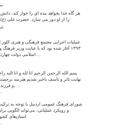
سخ
هر گاه خدا بخواهد بنده اي را خوار كند، دانش
حضرت علی (ع):
را از او دور می سازد.
اخب
عملیات اجرایی مجتمع فرهنگی و هنری کلور ا
۱۳۹۳ آغاز شده بود که با عنایت وزیر فرهنگ و
اسلامی دولت چهاردهم و با ...
ادامه
بسم الله الرحمن الرحیم انا لله و انا الیه راج
نهایت تاثر و تاسف باخبر شدیم هنرمند برجسته
و فرزند اردبیل، ...
ادامه
شورای فرهنگ عمومی اردبیل با توجه به ترکیب
و رویکرد عملیاتی، می‌تواند الگویی برا
استان‌های کشور باشد.
ادامه