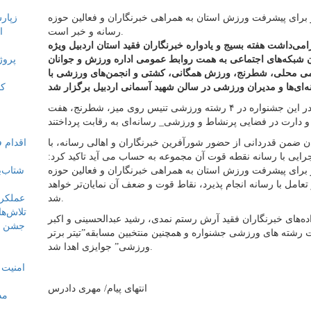
برای پیشرفت ورزش استان به همراهی خبرنگاران و فعالین حوزه
رسانه و خبر است.
ا
‌داشت هفته بسیج و یادواره خبرنگاران فقید استان اردبیل ویژه
ن شبکه‌های اجتماعی به همت روابط عمومی اداره ورزش و جوانان
ومی محلی، شطرنج، ورزش همگانی، کشتی و انجمن‌های ورزشی با
به گزارش خبرنگار قارتال، شرکت کنندگان در این جشنواره در ۴ رشته ورزشی تنیس روی میز، شطرنج، هفت
ضمن قدردانی از حضور شورآفرین خبرنگاران و اهالی رسانه، با
اجرایی با رسانه نقطه قوت آن مجموعه به حساب می آید تاکید کرد:
برای پیشرفت ورزش استان به همراهی خبرنگاران و فعالین حوزه
تعامل با رسانه انجام پذیرد، نقاط قوت و ضعف آن نمایان‌تر خواهد
شد.
عملکرد ۱۸ ماهه امامی یگانه مورد
تلاش‌ه
ده‌های خبرنگاران فقید آرش رستم نمدی، رشید عبدالحسینی و اکبر
ت رشته های ورزشی جشنواره و همچنین منتخبین مسابقه”تیتر برتر
ورزشی” جوایزی اهدا شد.
انتهای پیام/ مهری دادرس