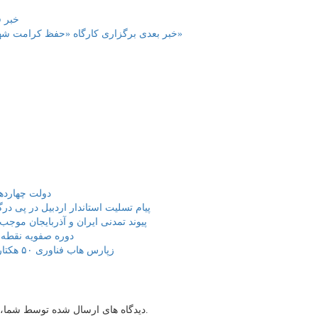
خبر ق
برگزاری کارگاه «حفظ کرامت شهروندی و ارتقای مهارت میدانی نیروهای اجراییات شهرداری اردبیل»
خبر بعدی
دولت چهاردهم
پیام تسلیت استاندار اردبیل در پی در
پیوند تمدنی ایران و آذربایجان موجب
دوره صفویه نقطه
زپارس هاب فناوری ۵۰ هکتاری ایجاد می‌کند؛ اعلام آمادگی برای جذب ...
دیدگاه های ارسال شده توسط شما، پس از تایید توسط خبرگزاری الف در وب منتشر خواهد شد.