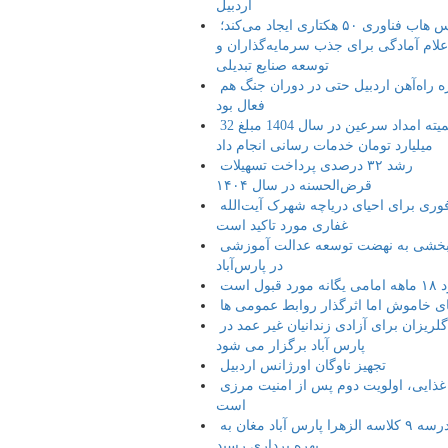
اردبیل
زپارس هاب فناوری ۵۰ هکتاری ایجاد می‌کند؛
علام آمادگی برای جذب سرمایه‌گذاران و
توسعه صنایع تبدیلی
پروژه راه‌آهن اردبیل حتی در دوران جنگ هم
فعال بود
کمیته امداد سرعین در سال 1404 مبلغ 32
میلیارد تومان خدمات رسانی انجام داد
رشد ۳۲ درصدی پرداخت تسهیلات
قرض‌الحسنه در سال ۱۴۰۴
اقدام فوری برای احیای دریاچه شهرک آیت‌الله
غفاری مورد تاکید است
شتاب‌بخشی به نهضت توسعه عدالت آموزشی
در پارس‌آباد
 قبول است
ای خاموش اما اثرگذار روابط عمومی ها
جشن گلریزان برای آزادی زندانیان غیر عمد در
پارس آباد برگزار می شود
تجهیز ناوگان اورژانس اردبیل
امنیت غذایی، اولویت دوم پس از امنیت مرزی
است
مدرسه ۹ کلاسه الزهرا پارس آباد مغان به
بهره برداری رسید