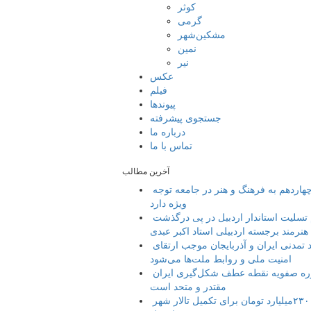
کوثر
گرمی
مشکین‌شهر
نمین
نیر
عکس
فیلم
پیوندها
جستجوی پیشرفته
درباره ما
تماس با ما
آخرین مطالب
دولت چهاردهم به فرهنگ و هنر در جامعه توجه
ویژه دارد
پیام تسلیت استاندار اردبیل در پی درگذشت
هنرمند برجسته اردبیلی استاد اکبر عبدی
پیوند تمدنی ایران و آذربایجان موجب ارتقای
امنیت ملی و روابط ملت‌ها می‌شود
دوره صفویه نقطه عطف شکل‌گیری ایران
مقتدر و متحد است
تامین ۲۳۰میلیارد تومان برای تکمیل تالار شهر