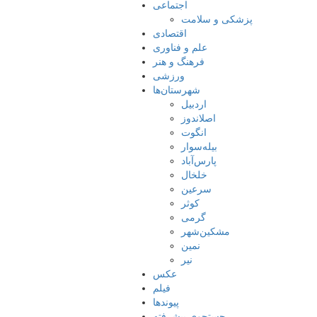
اجتماعی
پزشکی و سلامت
اقتصادی
علم و فناوری
فرهنگ و هنر
ورزشی
شهرستان‌ها
اردبیل
اصلاندوز
انگوت
بیله‌سوار
پارس‌آباد
خلخال
سرعین
کوثر
گرمی
مشکین‌شهر
نمین
نیر
عکس
فیلم
پیوندها
جستجوی پیشرفته