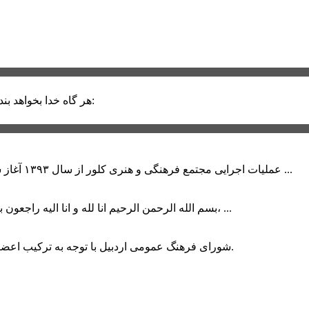
حضرت علی (ع):
هر گاه خدا بخواهد بند
عملیات اجرایی مجتمع فرهنگی و هنری کلور از سال ۱۳۹۳ آغاز شده بود که با عنایت وزیر فرهنگ و ارشاد اسلامی دولت چهاردهم و با ...
بسم الله الرحمن الرحیم انا لله و انا الیه راجعون با نهایت تاثر و تاسف باخبر شدیم هنرمند برجسته ایران و فرزند اردبیل، ...
شورای فرهنگ عمومی اردبیل با توجه به ترکیب اعضا و رویکرد عملیاتی، می‌تواند الگویی برای سایر استان‌های کشور باشد.