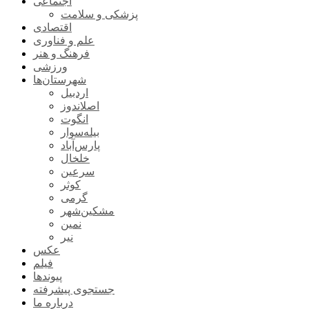
اجتماعی
پزشکی و سلامت
اقتصادی
علم و فناوری
فرهنگ و هنر
ورزشی
شهرستان‌ها
اردبیل
اصلاندوز
انگوت
بیله‌سوار
پارس‌آباد
خلخال
سرعین
کوثر
گرمی
مشکین‌شهر
نمین
نیر
عکس
فیلم
پیوندها
جستجوی پیشرفته
درباره ما