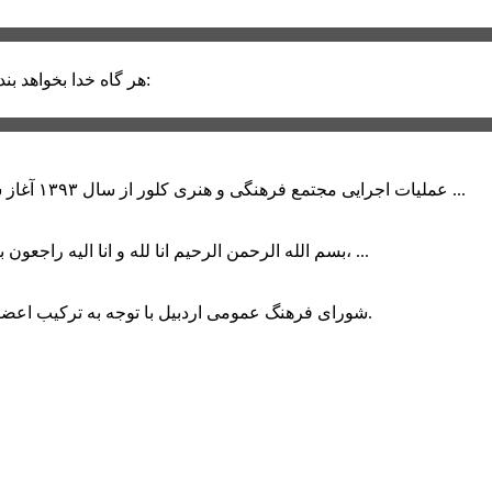
حضرت علی (ع):
هر گاه خدا بخواهد بند
عملیات اجرایی مجتمع فرهنگی و هنری کلور از سال ۱۳۹۳ آغاز شده بود که با عنایت وزیر فرهنگ و ارشاد اسلامی دولت چهاردهم و با ...
بسم الله الرحمن الرحیم انا لله و انا الیه راجعون با نهایت تاثر و تاسف باخبر شدیم هنرمند برجسته ایران و فرزند اردبیل، ...
شورای فرهنگ عمومی اردبیل با توجه به ترکیب اعضا و رویکرد عملیاتی، می‌تواند الگویی برای سایر استان‌های کشور باشد.