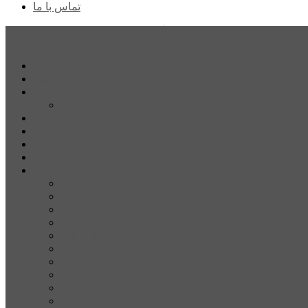
تماس با ما
پایگاه خبری تحلیلی قارتال
خانه
سیاسی
اجتماعی
پزشکی و سلامت
اقتصادی
علم و فناوری
فرهنگ و هنر
ورزشی
شهرستان‌ها
اردبیل
اصلاندوز
انگوت
بیله‌سوار
پارس‌آباد
خلخال
سرعین
کوثر
گرمی
مشکین‌شهر