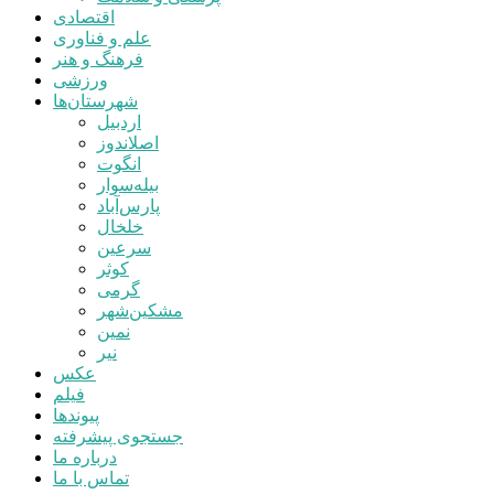
اقتصادی
علم و فناوری
فرهنگ و هنر
ورزشی
شهرستان‌ها
اردبیل
اصلاندوز
انگوت
بیله‌سوار
پارس‌آباد
خلخال
سرعین
کوثر
گرمی
مشکین‌شهر
نمین
نیر
عکس
فیلم
پیوندها
جستجوی پیشرفته
درباره ما
تماس با ما