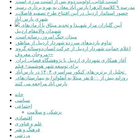
امنیت غذایی، اولویت دوم پس از امنیت مرزی است
مدرسه ۹ کلاسه الزهرا پارس آباد مغان به بهره برداری رسید
حضور استاندار اردبیل در آیین افتتاح طرح تصفیه فاضلاب
شهری پارس آباد
آیین گلباران مزار شهــدا و تجدید میثاق با آرمان‌های
شهیدان والامقام اردبیل
میدان جنگ امروز، رسانه است
تداوم بازدیدهای سرزده شهردار اردبیل از مناطق
اعلام حمایت شهردار اردبیل از حرکت انسان‌دوستانه گروه
«مروجان معروف»
آغاز همکاری شهرداری اردبیل با پژوهشگاه فضایی ایران
برای توسعه شهر هوشمند+ فیلم
تجلیل از برترین‌های کنکور سراسری ۱۴۰۴ در پارس‌آباد
روزانه بیش از ۵۰۰ نفر مبتلا به آنفلوانزا به بیمارستان‌های
پارس آباد مراجعه می کنند
خانه
سیاسی
اجتماعی
پزشکی و سلامت
اقتصادی
علم و فناوری
فرهنگ و هنر
ورزشی