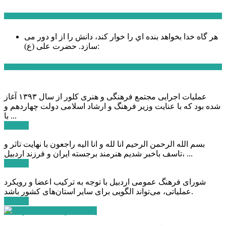
سخن روز
هر گاه خدا بخواهد بنده اي را خوار كند، دانش را از او دور می
حضرت علی (ع):
سازد.
اخبار ویژه
عملیات اجرایی مجتمع فرهنگی و هنری کلور از سال ۱۳۹۳ آغاز
شده بود که با عنایت وزیر فرهنگ و ارشاد اسلامی دولت چهاردهم و
با ...
ادامه ...
بسم الله الرحمن الرحیم انا لله و انا الیه راجعون با نهایت تاثر و
تاسف باخبر شدیم هنرمند برجسته ایران و فرزند اردبیل، ...
ادامه ...
شورای فرهنگ عمومی اردبیل با توجه به ترکیب اعضا و رویکرد
عملیاتی، می‌تواند الگویی برای سایر استان‌های کشور باشد.
ادامه ...