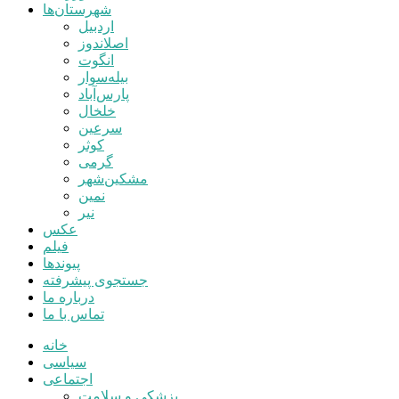
شهرستان‌ها
اردبیل
اصلاندوز
انگوت
بیله‌سوار
پارس‌آباد
خلخال
سرعین
کوثر
گرمی
مشکین‌شهر
نمین
نیر
عکس
فیلم
پیوندها
جستجوی پیشرفته
درباره ما
تماس با ما
خانه
سیاسی
اجتماعی
پزشکی و سلامت