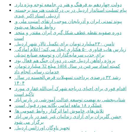
دولت چهاردهم به فرهنگ و هنر در جامعه توجه ویژه دارد
پیام تسلیت استاندار اردبیل در پی درگذشت هنرمند برجسته
اردبیلی استاد اکبر عبدی
پیوند تمدنی ایران و آذربایجان موجب ارتقای امنیت ملی و
روابط ملت‌ها می‌شود
دوره صفویه نقطه عطف شکل‌گیری ایران مقتدر و متحد
است
تامین ۲۳۰میلیارد تومان برای تکمیل تالار شهر اردبیل
زپارس هاب فناوری ۵۰ هکتاری ایجاد می‌کند؛ اعلام آمادگی
برای جذب سرمایه‌گذاران و توسعه صنایع تبدیلی
پروژه راه‌آهن اردبیل حتی در دوران جنگ هم فعال بود
کمیته امداد سرعین در سال 1404 مبلغ 32 میلیارد تومان
خدمات رسانی انجام داد
رشد ۳۲ درصدی پرداخت تسهیلات قرض‌الحسنه در سال
۱۴۰۴
اقدام فوری برای احیای دریاچه شهرک آیت‌الله غفاری مورد
تاکید است
شتاب‌بخشی به نهضت توسعه عدالت آموزشی در پارس‌آباد
عملکرد ۱۸ ماهه امامی یگانه مورد قبول است
تلاش‌های خاموش اما اثرگذار روابط عمومی ها
جشن گلریزان برای آزادی زندانیان غیر عمد در پارس آباد
برگزار می شود
تجهیز ناوگان اورژانس اردبیل