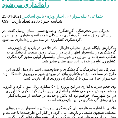
راه‌اندازی می‌شود
اجتماعی
/
بیله‌سوار
/
ی اخبار ویژه
/
یایین اسلایدر
2021-04-25
شناسه خبر : 2235
تعداد بازدید : 699
مدیرکل‌ میراث‌فرهنگی، گردشگری و صنایع‌دستی استان اردبیل گفت: در
راستای رونق صنعت گردشگری به شکلی همه‌جانبه و متوازن اولین طرح
گردشگری کشاورزی در بیله‌سوار راه‌اندازی می‌شود.
به‌گزارش پایگاه خبری- تحلیلی قارتال؛ نادر فلاحی در بازدید از باغ‌مزرعه
گردشگری در بیله‌سوار اظهار کرد: در راستای رونق صنعت گردشگری به
شکلی همه‌جانبه و متوازن در شهرستان بیله‌سوار اولین مجوز گردشگری
کشاورزی(باغ‌مزرعه) در این شهرستان صادر شد.
مدیرکل‌ میراث‌فرهنگی، گردشگری و صنایع‌دستی استان اردبیل گفت: این
طرح در مساحت باغ دو هکتاری واقع در ورودی شهر و روبروی دانشگاه آزاد
بیله‌سوار اجرا می‌شود تا گردشگران ورودی از آن بازدید کنند.
وی حجم سرمایه‌گذاری در این پروژه را ۵۰ میلیارد ریال عنوان کرد و افزود:
به همت بخش خصوصی شاهد راه‌اندازی اولین طرح گردشگری کشاورزی
در این شهرستان خواهیم بود که تلاش و جدیت بر حمایت از سرمایه‌گذار
برای رونق گردشگری در این باغ‌مزرعه است.
فلاحی با اشاره به ظرفیت‌ای گردشگری شهرستان بیله‌سوار در حوزه‌های
مختلف همچون طبیعی و تاریخی بیان کرد: در کنار این ظرفیت‌ها با حمایت و
پشتیبانی از محورهای نوین گردشگری در این شهرستان نظیر گردشگری