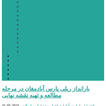
اردبیل
اصلاندوز
انگوت
بیله‌سوار
پارس‌آباد
خلخال
سرعین
کوثر
گرمی
مشکین‌شهر
نمین
نیر
عکس
فیلم
پیوندها
جستجوی پیشرفته
درباره ما
تماس با ما
بارانداز ریلی پارس آبادمغان در مرحله
مطالعه و تهیه نقشه نهایی
اجتماعی
/
پارس‌آباد
/
ی اخبار ویژه
/
یایین اسلایدر
2021-05-31