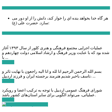
سخن روز
هر گاه خدا بخواهد بنده اي را خوار كند، دانش را از او دور می
حضرت علی (ع):
سازد.
اخبار ویژه
عملیات اجرایی مجتمع فرهنگی و هنری کلور از سال ۱۳۹۳ آغاز
شده بود که با عنایت وزیر فرهنگ و ارشاد اسلامی دولت چهاردهم و
با ...
ادامه ...
بسم الله الرحمن الرحیم انا لله و انا الیه راجعون با نهایت تاثر و
تاسف باخبر شدیم هنرمند برجسته ایران و فرزند اردبیل، ...
ادامه ...
شورای فرهنگ عمومی اردبیل با توجه به ترکیب اعضا و رویکرد
عملیاتی، می‌تواند الگویی برای سایر استان‌های کشور باشد.
ادامه ...