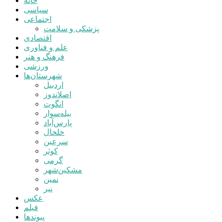
خانه
سیاسی
اجتماعی
پزشکی و سلامت
اقتصادی
علم و فناوری
فرهنگ و هنر
ورزشی
شهرستان‌ها
اردبیل
اصلاندوز
انگوت
بیله‌سوار
پارس‌آباد
خلخال
سرعین
کوثر
گرمی
مشکین‌شهر
نمین
نیر
عکس
فیلم
پیوندها