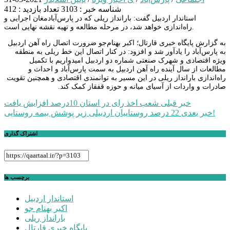
شناسه خبر : 3103
تعداد بازدید : 412
استاندار اردبیل گفت: بارانداز ریلی که در پارس‌آبادمغان اجرایی و
راه‌اندازی خواهد شد، در مرحله مطالعه و تهیه نقشه نهایی است.
به گزارش پایگاه خبری قارتال؛ اکبر بهنام‌جو ضرورت اتصال راه آهن اردبیل
به پارس‌آباد را یادآور شد و افزود: در کنار اتصال این خط ریلی به منطقه
ویژه اقتصادی و شهرک صنعتی شماره دو اردبیل امیدواریم با تکمیل
مطالعات از سال آینده راه آهن اردبیل به سمت پارس‌آباد و احداث و
راه‌اندازی بارانداز ریلی در این مسیر به توانمندی اقتصادی و همچنین تقویت
صادرات و واردات از آسیای میانه و حوزه قفقاز کمک کند.
راهبری
خبر قبلی
شعب اخذ رای در استان 10درصد افزایش یافت
22 درصد روستاییان اردبیلی زیر پوشش بیمه روستایی!
خبر بعدی
نوشته
اشتراک گذاری
برچسب ها
استاندار اردبیل
اکبر بهنام جو
بارانداز ریلی
پايگاه خبري قارتال