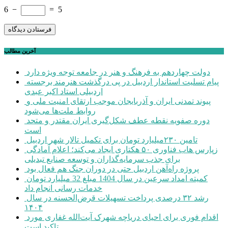
6
−
=
5
آخرین مطالب
دولت چهاردهم به فرهنگ و هنر در جامعه توجه ویژه دارد
پیام تسلیت استاندار اردبیل در پی درگذشت هنرمند برجسته
اردبیلی استاد اکبر عبدی
پیوند تمدنی ایران و آذربایجان موجب ارتقای امنیت ملی و
روابط ملت‌ها می‌شود
دوره صفویه نقطه عطف شکل‌گیری ایران مقتدر و متحد
است
تامین ۲۳۰میلیارد تومان برای تکمیل تالار شهر اردبیل
زپارس هاب فناوری ۵۰ هکتاری ایجاد می‌کند؛ اعلام آمادگی
برای جذب سرمایه‌گذاران و توسعه صنایع تبدیلی
پروژه راه‌آهن اردبیل حتی در دوران جنگ هم فعال بود
کمیته امداد سرعین در سال 1404 مبلغ 32 میلیارد تومان
خدمات رسانی انجام داد
رشد ۳۲ درصدی پرداخت تسهیلات قرض‌الحسنه در سال
۱۴۰۴
اقدام فوری برای احیای دریاچه شهرک آیت‌الله غفاری مورد
تاکید است