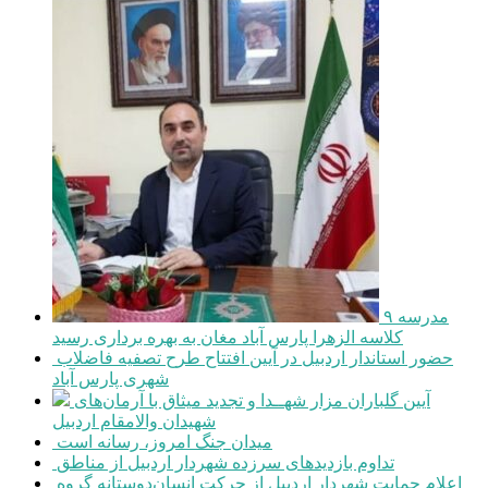
مدرسه ۹
کلاسه الزهرا پارس آباد مغان به بهره برداری رسید
حضور استاندار اردبیل در آیین افتتاح طرح تصفیه فاضلاب
شهری پارس آباد
آیین گلباران مزار شهــدا و تجدید میثاق با آرمان‌های
شهیدان والامقام اردبیل
میدان جنگ امروز، رسانه است
تداوم بازدیدهای سرزده شهردار اردبیل از مناطق
اعلام حمایت شهردار اردبیل از حرکت انسان‌دوستانه گروه