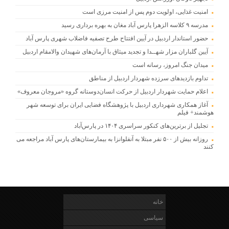
امنیت غذایی، اولویت دوم پس از امنیت مرزی است
مدرسه ۹ کلاسه الزهرا پارس آباد مغان به بهره برداری رسید
حضور استاندار اردبیل در آیین افتتاح طرح تصفیه فاضلاب شهری پارس آباد
آیین گلباران مزار شهــدا و تجدید میثاق با آرمان‌های شهیدان والامقام اردبیل
میدان جنگ امروز، رسانه است
تداوم بازدیدهای سرزده شهردار اردبیل از مناطق
اعلام حمایت شهردار اردبیل از حرکت انسان‌دوستانه گروه «مروجان معروف»
آغاز همکاری شهرداری اردبیل با پژوهشگاه فضایی ایران برای توسعه شهر
هوشمند+ فیلم
تجلیل از برترین‌های کنکور سراسری ۱۴۰۴ در پارس‌آباد
روزانه بیش از ۵۰۰ نفر مبتلا به آنفلوانزا به بیمارستان‌های پارس آباد مراجعه می
کنند
خانه
سیاسی