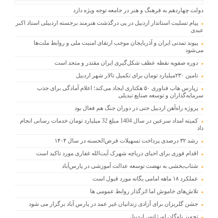
دولت چهاردهم به فرهنگ و هنر در جامعه توجه ویژه دارد
پیام تسلیت استاندار اردبیل در پی درگذشت هنرمند برجسته اردبیلی استاد اکبر
عبدی
پیوند تمدنی ایران و آذربایجان موجب ارتقای امنیت ملی و روابط ملت‌ها
می‌شود
دوره صفویه نقطه عطف شکل‌گیری ایران مقتدر و متحد است
تامین ۲۳۰میلیارد تومان برای تکمیل تالار شهر اردبیل
زپارس هاب فناوری ۵۰ هکتاری ایجاد می‌کند؛ اعلام آمادگی برای جذب
سرمایه‌گذاران و توسعه صنایع تبدیلی
پروژه راه‌آهن اردبیل حتی در دوران جنگ هم فعال بود
کمیته امداد سرعین در سال 1404 مبلغ 32 میلیارد تومان خدمات رسانی انجام
داد
رشد ۳۲ درصدی پرداخت تسهیلات قرض‌الحسنه در سال ۱۴۰۴
اقدام فوری برای احیای دریاچه شهرک آیت‌الله غفاری مورد تاکید است
شتاب‌بخشی به نهضت توسعه عدالت آموزشی در پارس‌آباد
عملکرد ۱۸ ماهه امامی یگانه مورد قبول است
تلاش‌های خاموش اما اثرگذار روابط عمومی ها
جشن گلریزان برای آزادی زندانیان غیر عمد در پارس آباد برگزار می شود
تجهیز ناوگان اورژانس اردبیل