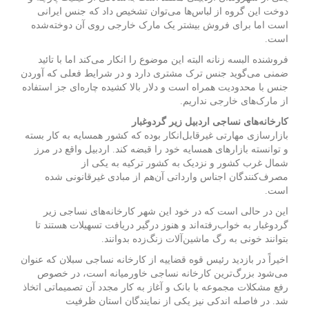
دوخت این گروه از لباس‌ها می‌توان تشخیص داد که جنس ایرانی
است اما برای فروش بیشتر یک مارک خارجی روی آن دوخته‌شده
است.
فروشنده البسه زنانه البته این موضوع را انکار می‌کند اما با تائید
ضمنی می‌گوید جنس ترک مشتری دارد و در شرایط فعلی که آوردن
جنس با محدودیت همراه است و دلار بالا کشیده چاره‌ای جز استفاده
از مارک‌های خارجی نداریم.
کارخانه‌های نساجی اردبیل زیر گردوغبار
بازارسازی مهارتی غیرقابل‌انکار بوده که کشور همسایه به کار بسته
و توانسته بازارهای همسایه خود را قبضه کند. اردبیل واقع در مرز
شمال غرب کشور و نزدیک به کشور ترکیه به یکی از
مصرف‌کنندگان اجناس وارداتی آن‌هم از مبادی غیرقانونی شده
است.
این در حالی است که در خود این شهر کارخانه‌های نساجی زیر
گردوغبار به خواب‌رفته‌اند و هنوز درگیر دریافت تسهیلات هستند تا
بتوانند خونی به رگ ماشین‌آلات زنگ‌زده بدوانند.
اخیراً در بازدید رئیس قوه قضاییه از کارخانه نساجی سبلان که عنوان
می‌شود بزرگ‌ترین کارخانه نساجی خاورمیانه است، در خصوص
رفع مشکلات مجموعه با بانک و آغاز به کار مجدد آن تصمیماتی اتخاذ
شد. در فاصله اندکی نیز یکی از نمایندگان استان ظرفیت