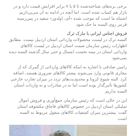
برخی برندهای شناخته‌شده تا ۵ یا ۷ برابر افزایش قیمت دارد و در
بازار
هم کمیاب شده است. اما آنچه در ادامه به آن می‌پردازیم
اشتباه ما است که موجب شده «آی، اولدوز» سفید در پس‌زمینه
قرمز روی البسه ما حک شود.
فروش اجناس ایرانی با مارک ترک
البسه ترک در لیست محصولات وارداتی استان اردبیل نیست. مطابق
اظهارات رئیس سازمان صمت استان اردبیل در لیست کالاهای
وارداتی استان در نیمه نخست امسال و حتی سال گذشته البسه دیده
نمی‌شود.
رامین صادقی با اشاره به اینکه کالاهای وارداتی از گمرک که از
مجاری قانونی وارد می‌شوند بیشتر کالاهای ضروری هستند، اضافه
کرد: البته شیوع کرونا و محدودیت‌های تردد در میزان تجارت خارجی
کشورها تأثیرگذار بوده است اما نه در صادرات و نه واردات استان
البسه نداریم.
این در حالی است که رئیس سازمان جمع‌آوری و فروش اموال
تملیکی استان اردبیل در خصوص کالاهای قاچاق مکشوفه استان
گفت: بیشترین میزان کشفیات کالاهای منقول مربوط به البسه
است.