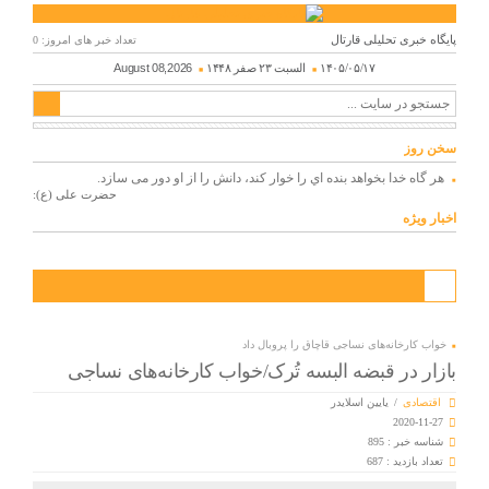
پایگاه خبری تحلیلی قارتال
تعداد خبر های امروز: 0
۱۴۰۵/۰۵/۱۷
السبت ۲۳ صفر ۱۴۴۸
August 08,2026
سخن روز
هر گاه خدا بخواهد بنده اي را خوار كند، دانش را از او دور می سازد.
حضرت علی (ع):
اخبار ویژه
خواب کارخانه‌های نساجی قاچاق را پروبال داد
بازار در قبضه البسه تُرک/خواب کارخانه‌های نساجی
اقتصادی
/
یایین اسلایدر
2020-11-27
شناسه خبر : 895
تعداد بازدید : 687