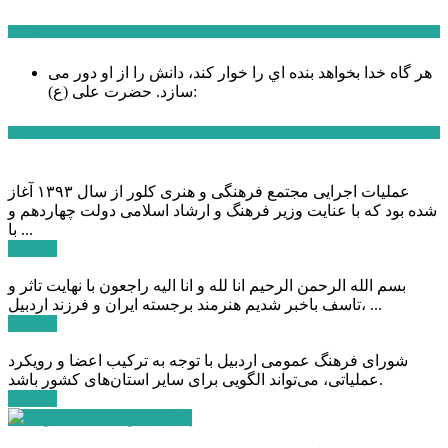
سخن روز
هر گاه خدا بخواهد بنده اي را خوار كند، دانش را از او دور می
حضرت علی (ع):
سازد.
اخبار ویژه
عملیات اجرایی مجتمع فرهنگی و هنری کلور از سال ۱۳۹۳ آغاز
شده بود که با عنایت وزیر فرهنگ و ارشاد اسلامی دولت چهاردهم و
با ...
ادامه ...
بسم الله الرحمن الرحیم انا لله و انا الیه راجعون با نهایت تاثر و
تاسف باخبر شدیم هنرمند برجسته ایران و فرزند اردبیل، ...
ادامه ...
شورای فرهنگ عمومی اردبیل با توجه به ترکیب اعضا و رویکرد
عملیاتی، می‌تواند الگویی برای سایر استان‌های کشور باشد.
ادامه ...