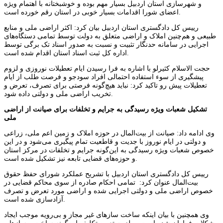
و شهرسازی استان اردبیل بسیار مهم بوده و خوشبختانه با اهتمام ویژه
اعضای شورا اقدامات بسیار خوبی در استان رقم خورده است.
رییس کل دادگستری استان اردبیل بیان کرد: اکثر اراضی ملی و منابع
طبیعی و هم‌چنین املاک و اراضی متعلق به دولت توسط تمامی دستگاه‌های
اجرایی در سامانه حدنگار تثبیت و نسبت به صدور اسناد تک برگی توسط
اداره‌ کل ثبت اسناد استان اقدام شده است.
حجت الاسلام کثیرلو با اشاره به فرا رسیدن ایام تعطیلات نوروزی و لزوم
پیشگیری از سوء استفاده احتمالی افراد سودجو و فرصت طلب از ایام
تعطیلات پیش رو تاکید کرد: نباید هیچ‌گونه فرصتی برای تصرف، تعرض و
تخریب اراضی ملی و دولتی داده شود.
تشکیل شعبات ویژه رسیدگی به جرایم و تخلفات برای صیانت از اراضی
ملی
وی ادامه داد: صیانت از بیت‌المال در حوزه املاک و زمین اعم ملی، زراعی
و دولتی در ایام نوروز با جدیت و قاطعیت تمام پیگیری می‌شود و در این
خصوص شعبات ویژه رسیدگی به این‌گونه جرایم و تخلفات در مرکز استان
و حوزه‌های قضایی تابعه نیز تشکیل شده است.
رییس کل دادگستری استان اردبیل با تشریح عملکرد شورای حفظ حقوق
بیت‌المال عنوان کرد: تمامی احکام صادره از سوی محاکم قضایی در
خصوص اراضی ملی و دولتی اجرایی شده و اراضی مورد تعرض و تصرف
آزادسازی شده است.
وی همچنین با بیان اینکه ساخت سازهای غیر مجاز و بی‌رویه موجب ایجاد