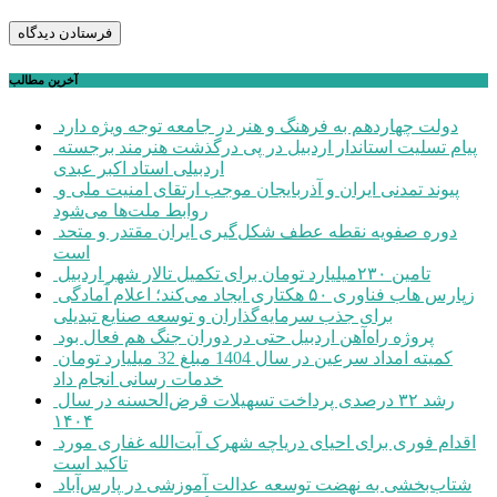
آخرین مطالب
دولت چهاردهم به فرهنگ و هنر در جامعه توجه ویژه دارد
پیام تسلیت استاندار اردبیل در پی درگذشت هنرمند برجسته
اردبیلی استاد اکبر عبدی
پیوند تمدنی ایران و آذربایجان موجب ارتقای امنیت ملی و
روابط ملت‌ها می‌شود
دوره صفویه نقطه عطف شکل‌گیری ایران مقتدر و متحد
است
تامین ۲۳۰میلیارد تومان برای تکمیل تالار شهر اردبیل
زپارس هاب فناوری ۵۰ هکتاری ایجاد می‌کند؛ اعلام آمادگی
برای جذب سرمایه‌گذاران و توسعه صنایع تبدیلی
پروژه راه‌آهن اردبیل حتی در دوران جنگ هم فعال بود
کمیته امداد سرعین در سال 1404 مبلغ 32 میلیارد تومان
خدمات رسانی انجام داد
رشد ۳۲ درصدی پرداخت تسهیلات قرض‌الحسنه در سال
۱۴۰۴
اقدام فوری برای احیای دریاچه شهرک آیت‌الله غفاری مورد
تاکید است
شتاب‌بخشی به نهضت توسعه عدالت آموزشی در پارس‌آباد