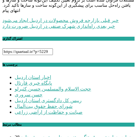
مشکلات فراوان شده است بر لزوم تعیین تکلیف این‌گونه ساخت و سازها و
یافتن راه‌حل مناسب برای پیشگیری از این‌گونه ساخت و سازها تاکید کرد.
انتهای پیام
راهبری
خبر قبلی
بازارچه فروش محصولات در اردبیل ایجاد می‌شود
خبر بعدی
راه‌اندازی شهرک صنفی در اردبیل ضرورت دارد
نوشته
اشتراک گذاری
برچسب ها
اخبار استان اردبیل
پایگاه خبری قارتال
حجت الاسلام والمسلمین حسین کثیرلو
حسن سروری
رییس کل دادگستری استان اردبیل
شورای حفظ حقوق بیت‌المال
صیانت و حفاظت از اراضی زراعی
مطالب مرتبط