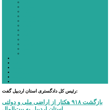
اردبیل
اصلاندوز
انگوت
بیله‌سوار
پارس‌آباد
خلخال
سرعین
کوثر
گرمی
مشکین‌شهر
نمین
نیر
عکس
فیلم
پیوندها
جستجوی پیشرفته
درباره ما
تماس با ما
رئیس کل دادگستری استان اردبیل گفت:
بازگشت ۹۱۸ هکتار از اراضی ملی و دولتی
استان اردبیل به بیت‌المال