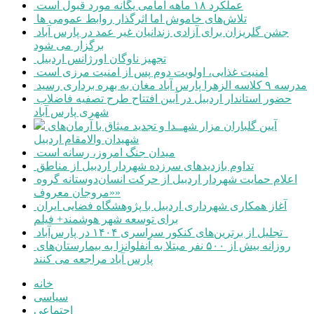
عملکرد ۱۸ ماهه امامی یگانه مورد قبول است
تلاش‌های خاموش اما اثرگذار روابط عمومی ها
جشن گلریزان برای آزادی زندانیان غیر عمد در پارس آباد
برگزار می شود
تجهیز ناوگان اورژانس اردبیل
امنیت غذایی، اولویت دوم پس از امنیت مرزی است
مدرسه ۹ کلاسه الزهرا پارس آباد مغان به بهره برداری رسید
حضور استاندار اردبیل در آیین افتتاح طرح تصفیه فاضلاب
شهری پارس آباد
آیین گلباران مزار شهــدا و تجدید میثاق با آرمان‌های
شهیدان والامقام اردبیل
میدان جنگ امروز، رسانه است
تداوم بازدیدهای سرزده شهردار اردبیل از مناطق
اعلام حمایت شهردار اردبیل از حرکت انسان‌دوستانه گروه
«مروجان معروف»
آغاز همکاری شهرداری اردبیل با پژوهشگاه فضایی ایران
برای توسعه شهر هوشمند+ فیلم
تجلیل از برترین‌های کنکور سراسری ۱۴۰۴ در پارس‌آباد
روزانه بیش از ۵۰۰ نفر مبتلا به آنفلوانزا به بیمارستان‌های
پارس آباد مراجعه می کنند
خانه
سیاسی
اجتماعی