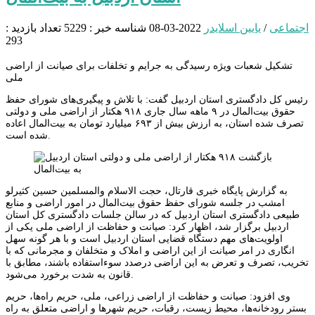
اجتماعی
/
یایین اسلایدر
2022-03-08
شناسه خبر : 5229
تعداد بازدید :
293
تشکیل شعبات ویژه رسیدگی به جرایم و تخلفات برای صیانت از اراضی
ملی
رئیس کل دادگستری استان اردبیل گفت: با تلاش و پیگیری‌های شورای حفظ
حقوق بیت‌المال در ۹ ماهه سال جاری ۹۱۸ هکتار از اراضی ملی و دولتی
تصرف شده استان، به ارزش بیش از ۶۹۳ میلیارد تومان به بیت‌المال اعاده
شده است.
به گزارش پایگاه خبری قارتال، حجت الاسلام والمسلمین حسین کثیرلو
امشب در جلسه شورای حفظ حقوق بیت‌المال در امور اراضی و منابع
طبیعی دادگستری استان اردبیل که در سالن جلسات دادگستری کل استان
اردبیل برگزار شد، اظهار کرد: صیانت و حفاظت از اراضی ملی یکی از
اولویت‌های مهم دستگاه قضایی استان اردبیل است و با هر گونه سهل
انگاری در امر صیانت از این اراضی و املاک و متخلفان و مجرمانی که با
تخریب، تصرف و تعرض به این اراضی درصدد سوءاستفاده باشند، مطابق با
قانون به شدت برخورد می‌شود.
وی افزود: صیانت و حفاظت از اراضی زراعی، ملی، حریم راه‌ها، حریم
بستر رودخانه‌ها، محیط زیست، رقبات، حریم شهرها و اراضی متعلق به راه