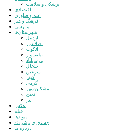
پزشکی و سلامت
اقتصادی
علم و فناوری
فرهنگ و هنر
ورزشی
شهرستان‌ها
اردبیل
اصلاندوز
انگوت
بیله‌سوار
پارس‌آباد
خلخال
سرعین
کوثر
گرمی
مشکین‌شهر
نمین
نیر
عکس
فیلم
پیوندها
جستجوی پیشرفته
درباره ما