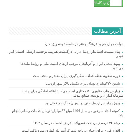
می‌نویسم.
56
=
8
×
آخرین مطالب
دولت چهاردهم به فرهنگ و هنر در جامعه توجه ویژه دارد
پیام تسلیت استاندار اردبیل در پی درگذشت هنرمند برجسته اردبیلی استاد اکبر
عبدی
پیوند تمدنی ایران و آذربایجان موجب ارتقای امنیت ملی و روابط ملت‌ها
می‌شود
دوره صفویه نقطه عطف شکل‌گیری ایران مقتدر و متحد است
تامین ۲۳۰میلیارد تومان برای تکمیل تالار شهر اردبیل
زپارس هاب فناوری ۵۰ هکتاری ایجاد می‌کند؛ اعلام آمادگی برای جذب
سرمایه‌گذاران و توسعه صنایع تبدیلی
پروژه راه‌آهن اردبیل حتی در دوران جنگ هم فعال بود
کمیته امداد سرعین در سال 1404 مبلغ 32 میلیارد تومان خدمات رسانی انجام
داد
رشد ۳۲ درصدی پرداخت تسهیلات قرض‌الحسنه در سال ۱۴۰۴
اقدام فوری برای احیای دریاچه شهرک آیت‌الله غفاری مورد تاکید است