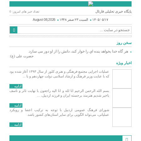
پایگاه خبری تحلیلی قارتال
تعداد خبر های امروز: 0
۱۴۰۵/۰۵/۱۷
السبت ۲۳ صفر ۱۴۴۸
August 08,2026
سخن روز
هر گاه خدا بخواهد بنده اي را خوار كند، دانش را از او دور می سازد.
حضرت علی (ع):
اخبار ویژه
عملیات اجرایی مجتمع فرهنگی و هنری کلور از سال ۱۳۹۳ آغاز شده بود
که با عنایت وزیر فرهنگ و ارشاد اسلامی دولت چهاردهم و با ...
ادامه ...
بسم الله الرحمن الرحیم انا لله و انا الیه راجعون با نهایت تاثر و تاسف
باخبر شدیم هنرمند برجسته ایران و فرزند اردبیل، ...
ادامه ...
شورای فرهنگ عمومی اردبیل با توجه به ترکیب اعضا و رویکرد
عملیاتی، می‌تواند الگویی برای سایر استان‌های کشور باشد.
ادامه ...