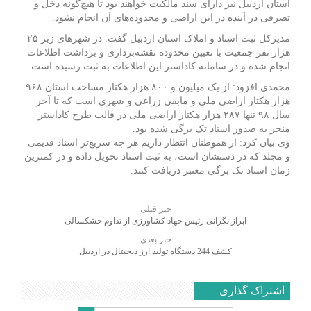
استان اردبیل نیز دارای سند مالکیت خواهند بود تا هیچ‌گونه دخل و
تصرفی در آینده در این اراضی و محدوده‌های آن انجام نشود.
مدیرکل ثبت اسناد و املاک استان اردبیل گفت: در شهرهای زیر ۲۵
هزار نفر جمعیت با تعیین محدوده نقشه‌برداری و برداشت اطلاعات
انجام شده و در سامانه کاداستر این اطلاعات به ثبت رسیده است.
محمدی افزود: از یک میلیون و ۸۰۰ هزار هکتار مساحت استان ۹۶۸
هزار هکتار اراضی ملی و مابقی زراعی و شهری است که تا آخر
سال ۹۸ تنها ۲۸۷ هزار هکتار اراضی ملی در قالب طرح کاداستر
منجر به صدور اسناد تک برگی شده بود.
وی بیان کرد: از هموطنان انتظار داریم هر چه سریع‌تر اسناد قدیمی
و مجلد که در دستشان است، به ثبت اسناد تحویل داده و در کمترین
زمان اسناد تک برگی معتبر دریافت کنند.
خبر قبلی
ابراز نگرانی رئیس جهاد کشاورزی از تداوم خشکسالی
خبر بعدی
کشف 244 دستگاه تولید ارز ديجيتال در اردبيل
اشتراک گذاری