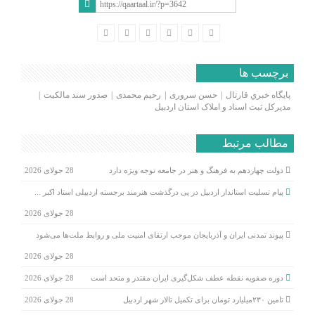
برچسب ها
پايگاه خبري قارتال
حسن سروری
رحیم محمدی
صدور سند مالکیت
مدیرکل ثبت اسناد و املاک استان اردبیل
مطالب مرتبط
دولت چهاردهم به فرهنگ و هنر در جامعه توجه ویژه دارد
28 جولای 2026
پیام تسلیت استاندار اردبیل در پی درگذشت هنرمند برجسته اردبیلی استاد اکبر ...
28 جولای 2026
پیوند تمدنی ایران و آذربایجان موجب ارتقای امنیت ملی و روابط ملت‌ها می‌شود
28 جولای 2026
دوره صفویه نقطه عطف شکل‌گیری ایران مقتدر و متحد است
28 جولای 2026
تامین ۲۳۰میلیارد تومان برای تکمیل تالار شهر اردبیل
28 جولای 2026