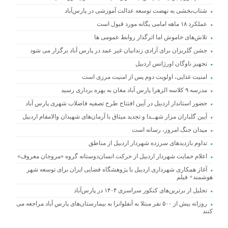
شتاب‌بخشی به نهضت توسعه عدالت آموزشی در پارس‌آباد
عملکرد ۱۸ ماهه امامی یگانه مورد قبول است
تلاش‌های خاموش اما اثرگذار روابط عمومی ها
جشن گلریزان برای آزادی زندانیان غیر عمد در پارس آباد برگزار می شود
تجهیز ناوگان اورژانس اردبیل
امنیت غذایی، اولویت دوم پس از امنیت مرزی است
مدرسه ۹ کلاسه الزهرا پارس آباد مغان به بهره برداری رسید
حضور استاندار اردبیل در آیین افتتاح طرح تصفیه فاضلاب شهری پارس آباد
آیین گلباران مزار شهــدا و تجدید میثاق با آرمان‌های شهیدان والامقام اردبیل
میدان جنگ امروز، رسانه است
تداوم بازدیدهای سرزده شهردار اردبیل از مناطق
اعلام حمایت شهردار اردبیل از حرکت انسان‌دوستانه گروه «مروجان معروف»
آغاز همکاری شهرداری اردبیل با پژوهشگاه فضایی ایران برای توسعه شهر
هوشمند+ فیلم
تجلیل از برترین‌های کنکور سراسری ۱۴۰۴ در پارس‌آباد
روزانه بیش از ۵۰۰ نفر مبتلا به آنفلوانزا به بیمارستان‌های پارس آباد مراجعه می
کنند