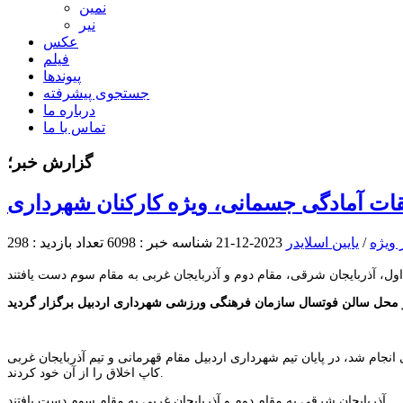
نمین
نیر
عکس
فیلم
پیوندها
جستجوی پیشرفته
درباره ما
تماس با ما
گزارش خبر؛
قات آمادگی جسمانی، ویژه کارکنان شهرداری
 ویژه
/
یایین اسلایدر
2023-12-21
شناسه خبر : 6098
تعداد بازدید : 298
ر محل سالن فوتسال سازمان فرهنگی ورزشی شهرداری اردبیل برگزار گردید
یگاه خبری، تحلیلی قارتال، این مسابقات که در ۴ گروه سنی و ۵ مرحله ای انجام شد، در پایان تیم شهرداری اردبیل مقام قهرمانی و تیم آذربایجان غربی
کاپ اخلاق را از آن خود کردند.
آذربایجان شرقی به مقام دوم و آذربایجان غربی به مقام سوم دست یافتند.