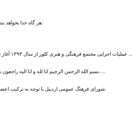
حضرت علی (ع):
هر گاه خدا بخواهد بند
عملیات اجرایی مجتمع فرهنگی و هنری کلور از سال ۱۳۹۳ آغاز شده بود که با عنایت وزیر فرهنگ و ارشاد اسلامی دولت چهاردهم و با ...
بسم الله الرحمن الرحیم انا لله و انا الیه راجعون با نهایت تاثر و تاسف باخبر شدیم هنرمند برجسته ایران و فرزند اردبیل، ...
شورای فرهنگ عمومی اردبیل با توجه به ترکیب اعضا و رویکرد عملیاتی، می‌تواند الگویی برای سایر استان‌های کشور باشد.