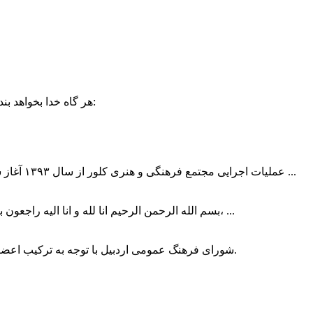
حضرت علی (ع):
هر گاه خدا بخواهد بند
عملیات اجرایی مجتمع فرهنگی و هنری کلور از سال ۱۳۹۳ آغاز شده بود که با عنایت وزیر فرهنگ و ارشاد اسلامی دولت چهاردهم و با ...
بسم الله الرحمن الرحیم انا لله و انا الیه راجعون با نهایت تاثر و تاسف باخبر شدیم هنرمند برجسته ایران و فرزند اردبیل، ...
شورای فرهنگ عمومی اردبیل با توجه به ترکیب اعضا و رویکرد عملیاتی، می‌تواند الگویی برای سایر استان‌های کشور باشد.