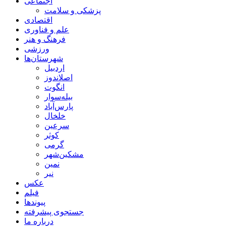
اجتماعی
پزشکی و سلامت
اقتصادی
علم و فناوری
فرهنگ و هنر
ورزشی
شهرستان‌ها
اردبیل
اصلاندوز
انگوت
بیله‌سوار
پارس‌آباد
خلخال
سرعین
کوثر
گرمی
مشکین‌شهر
نمین
نیر
عکس
فیلم
پیوندها
جستجوی پیشرفته
درباره ما