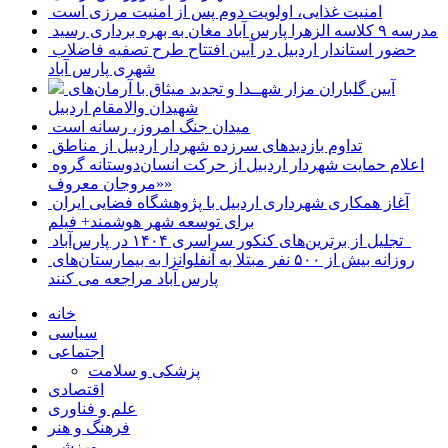
امنیت غذایی، اولویت دوم پس از امنیت مرزی است
مدرسه ۹ کلاسه الزهرا پارس آباد مغان به بهره برداری رسید
حضور استاندار اردبیل در آیین افتتاح طرح تصفیه فاضلاب
شهری پارس آباد
آیین گلباران مزار شهــدا و تجدید میثاق با آرمان‌های
شهیدان والامقام اردبیل
میدان جنگ امروز، رسانه است
تداوم بازدیدهای سرزده شهردار اردبیل از مناطق
اعلام حمایت شهردار اردبیل از حرکت انسان‌دوستانه گروه
«مروجان معروف»
آغاز همکاری شهرداری اردبیل با پژوهشگاه فضایی ایران
برای توسعه شهر هوشمند+ فیلم
تجلیل از برترین‌های کنکور سراسری ۱۴۰۴ در پارس‌آباد
روزانه بیش از ۵۰۰ نفر مبتلا به آنفلوانزا به بیمارستان‌های
پارس آباد مراجعه می کنند
خانه
سیاسی
اجتماعی
پزشکی و سلامت
اقتصادی
علم و فناوری
فرهنگ و هنر
ورزشی