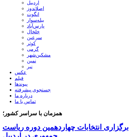
اردبیل
اصلاندوز
انگوت
بیله‌سوار
پارس‌آباد
خلخال
سرعین
کوثر
گرمی
مشکین‌شهر
نمین
نیر
عکس
فیلم
پیوندها
جستجوی پیشرفته
درباره ما
تماس با ما
همزمان با سراسر کشور؛
برگزاری انتخابات چهاردهمین دوره ریاست
جمهوری در اردبیل