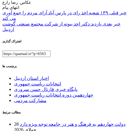
عکاس: رضا زارع
انتهای پیام
راهبری
خبر قبلی
۱۳۹ شعبه اخذ رای در پارس آباد آرای مردم را جمع آوری
می کند
نوشته
خبر بعدی
بازدید دکتر احد بیوته از شرکت مجتمع صنعتی گوشت
اردبیل
اشتراک گذاری
برچسب ها
اخبار استان اردبیل
انتخابات ریاست جمهوری
پایگاه خبری قارتال حسن سروری
چهاردهمین دوره انتخابات ریاست جمهوری
مشارکت مردمی
مطالب مرتبط
دولت چهاردهم به فرهنگ و هنر در جامعه توجه ویژه دارد
28
جولای 2026