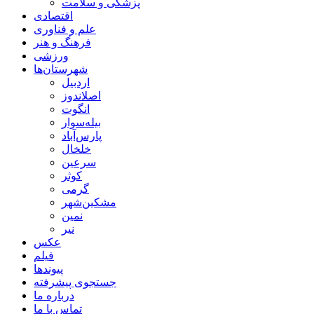
پزشکی و سلامت
اقتصادی
علم و فناوری
فرهنگ و هنر
ورزشی
شهرستان‌ها
اردبیل
اصلاندوز
انگوت
بیله‌سوار
پارس‌آباد
خلخال
سرعین
کوثر
گرمی
مشکین‌شهر
نمین
نیر
عکس
فیلم
پیوندها
جستجوی پیشرفته
درباره ما
تماس با ما