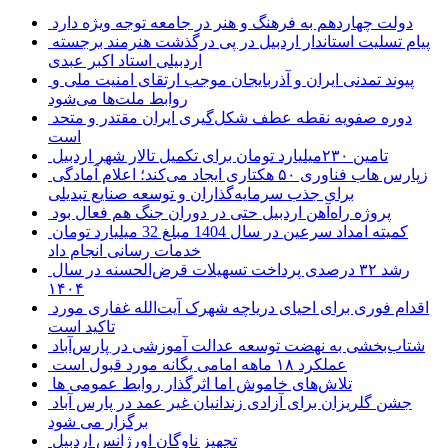
دولت چهاردهم به فرهنگ و هنر در جامعه توجه ویژه دارد
پیام تسلیت استاندار اردبیل در پی درگذشت هنرمند برجسته
اردبیلی استاد اکبر عبدی
پیوند تمدنی ایران و آذربایجان موجب ارتقای امنیت ملی و
روابط ملت‌ها می‌شود
دوره صفویه نقطه عطف شکل‌گیری ایران مقتدر و متحد
است
تامین ۲۳۰میلیارد تومان برای تکمیل تالار شهر اردبیل
زپارس هاب فناوری ۵۰ هکتاری ایجاد می‌کند؛ اعلام آمادگی
برای جذب سرمایه‌گذاران و توسعه صنایع تبدیلی
پروژه راه‌آهن اردبیل حتی در دوران جنگ هم فعال بود
کمیته امداد سرعین در سال 1404 مبلغ 32 میلیارد تومان
خدمات رسانی انجام داد
رشد ۳۲ درصدی پرداخت تسهیلات قرض‌الحسنه در سال
۱۴۰۴
اقدام فوری برای احیای دریاچه شهرک آیت‌الله غفاری مورد
تاکید است
شتاب‌بخشی به نهضت توسعه عدالت آموزشی در پارس‌آباد
عملکرد ۱۸ ماهه امامی یگانه مورد قبول است
تلاش‌های خاموش اما اثرگذار روابط عمومی ها
جشن گلریزان برای آزادی زندانیان غیر عمد در پارس آباد
برگزار می شود
تجهیز ناوگان اورژانس اردبیل