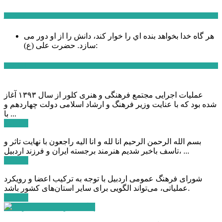
سخن روز
هر گاه خدا بخواهد بنده اي را خوار كند، دانش را از او دور می
حضرت علی (ع):
سازد.
اخبار ویژه
عملیات اجرایی مجتمع فرهنگی و هنری کلور از سال ۱۳۹۳ آغاز
شده بود که با عنایت وزیر فرهنگ و ارشاد اسلامی دولت چهاردهم و
با ...
ادامه ...
بسم الله الرحمن الرحیم انا لله و انا الیه راجعون با نهایت تاثر و
تاسف باخبر شدیم هنرمند برجسته ایران و فرزند اردبیل، ...
ادامه ...
شورای فرهنگ عمومی اردبیل با توجه به ترکیب اعضا و رویکرد
عملیاتی، می‌تواند الگویی برای سایر استان‌های کشور باشد.
ادامه ...