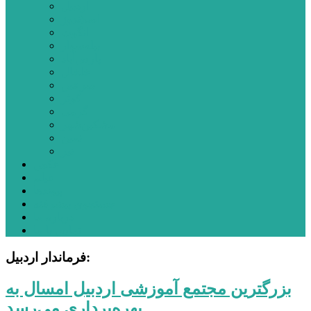
اردبیل
اصلاندوز
انگوت
بیله‌سوار
پارس‌آباد
خلخال
سرعین
کوثر
گرمی
مشکین‌شهر
نمین
نیر
عکس
فیلم
پیوندها
جستجوی پیشرفته
درباره ما
تماس با ما
فرماندار اردبیل:
بزرگترین مجتمع آموزشی اردبیل امسال به
بهره‌برداری می‌رسد