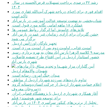
رشد ۳۲ درصدی پرداخت تسهیلات قرض‌الحسنه در سال
۱۴۰۴
اقدام فوری برای احیای دریاچه شهرک آیت‌الله غفاری مورد
تاکید است
شتاب‌بخشی به نهضت توسعه عدالت آموزشی در پارس‌آباد
عملکرد ۱۸ ماهه امامی یگانه مورد قبول است
تلاش‌های خاموش اما اثرگذار روابط عمومی ها
جشن گلریزان برای آزادی زندانیان غیر عمد در پارس آباد
برگزار می شود
تجهیز ناوگان اورژانس اردبیل
امنیت غذایی، اولویت دوم پس از امنیت مرزی است
مدرسه ۹ کلاسه الزهرا پارس آباد مغان به بهره برداری رسید
حضور استاندار اردبیل در آیین افتتاح طرح تصفیه فاضلاب
شهری پارس آباد
آیین گلباران مزار شهــدا و تجدید میثاق با آرمان‌های
شهیدان والامقام اردبیل
میدان جنگ امروز، رسانه است
تداوم بازدیدهای سرزده شهردار اردبیل از مناطق
اعلام حمایت شهردار اردبیل از حرکت انسان‌دوستانه گروه
«مروجان معروف»
آغاز همکاری شهرداری اردبیل با پژوهشگاه فضایی ایران
برای توسعه شهر هوشمند+ فیلم
تجلیل از برترین‌های کنکور سراسری ۱۴۰۴ در پارس‌آباد