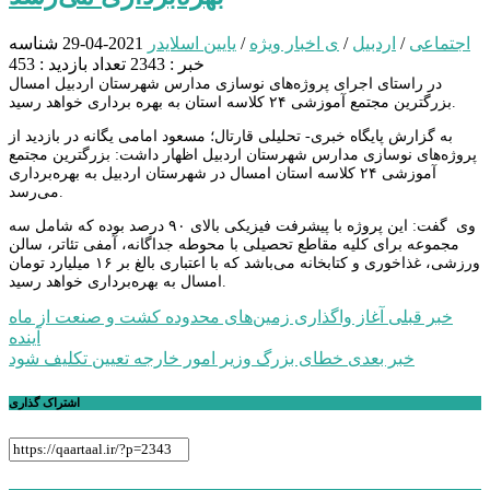
اجتماعی
/
اردبیل
/
ی اخبار ویژه
/
یایین اسلایدر
2021-04-29
شناسه
خبر : 2343
تعداد بازدید : 453
در راستای اجرای پروژه‌های نوسازی مدارس شهرستان اردبیل امسال
بزرگترین مجتمع آموزشی ۲۴ کلاسه استان به بهره برداری خواهد رسید.
به گزارش پایگاه خبری- تحلیلی قارتال؛ مسعود امامی یگانه در بازدید از
پروژه‌های نوسازی مدارس شهرستان اردبیل اظهار داشت: بزرگترین مجتمع
آموزشی ۲۴ کلاسه استان امسال در شهرستان اردبیل به بهره‌برداری
می‌رسد.
وی گفت: این پروژه با پیشرفت فیزیکی بالای ۹۰ درصد بوده که شامل سه
مجموعه برای کلیه مقاطع تحصیلی با محوطه جداگانه، آمفی تئاتر، سالن
ورزشی، غذاخوری و کتابخانه می‌باشد که با اعتباری بالغ بر ۱۶ میلیارد تومان
امسال به بهره‌برداری خواهد رسید.
راهبری
خبر قبلی
آغاز واگذاری زمین‌های محدوده کشت و صنعت از ماه
آینده
نوشته
خبر بعدی
خطای بزرگ وزیر امور خارجه تعیین تکلیف شود
اشتراک گذاری