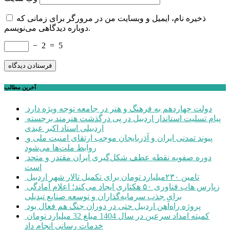
ذخیره نام، ایمیل و وبسایت من در مرورگر برای زمانی که
دوباره دیدگاهی می‌نویسم.
−
2
=
5
آخرین مطالب
دولت چهاردهم به فرهنگ و هنر در جامعه توجه ویژه دارد
پیام تسلیت استاندار اردبیل در پی درگذشت هنرمند برجسته
اردبیلی استاد اکبر عبدی
پیوند تمدنی ایران و آذربایجان موجب ارتقای امنیت ملی و
روابط ملت‌ها می‌شود
دوره صفویه نقطه عطف شکل‌گیری ایران مقتدر و متحد
است
تامین ۲۳۰میلیارد تومان برای تکمیل تالار شهر اردبیل
زپارس هاب فناوری ۵۰ هکتاری ایجاد می‌کند؛ اعلام آمادگی
برای جذب سرمایه‌گذاران و توسعه صنایع تبدیلی
پروژه راه‌آهن اردبیل حتی در دوران جنگ هم فعال بود
کمیته امداد سرعین در سال 1404 مبلغ 32 میلیارد تومان
خدمات رسانی انجام داد